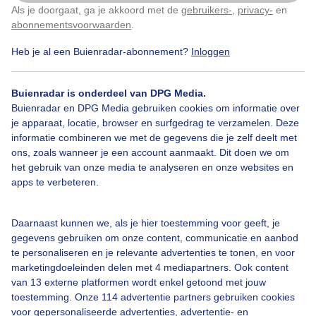
Als je doorgaat, ga je akkoord met de
gebruikers-
,
privacy-
en
Klik
hier
om dit aan te passen
abonnementsvoorwaarden
.
Heb je al een Buienradar-abonnement?
Inloggen
Een moment geduld aub...
Buienradar is onderdeel van DPG Media.
Buienradar en DPG Media gebruiken cookies om informatie over
je apparaat, locatie, browser en surfgedrag te verzamelen. Deze
informatie combineren we met de gegevens die je zelf deelt met
ons, zoals wanneer je een account aanmaakt. Dit doen we om
Over Buienradar
het gebruik van onze media te analyseren en onze websites en
apps te verbeteren.
Bedrijfsgegevens
Daarnaast kunnen we, als je hier toestemming voor geeft, je
Veelgestelde vragen
gegevens gebruiken om onze content, communicatie en aanbod
Contact
te personaliseren en je relevante advertenties te tonen, en voor
marketingdoeleinden delen met 4 mediapartners. Ook content
Toegankelijkheid
van 13 externe platformen wordt enkel getoond met jouw
toestemming. Onze 114 advertentie partners gebruiken cookies
Gebruikersvoorwaarden
voor gepersonaliseerde advertenties, advertentie- en