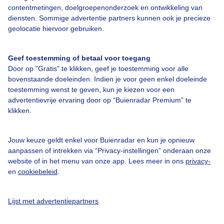
Adverteren
contentmetingen, doelgroepenonderzoek en ontwikkeling van
diensten. Sommige advertentie partners kunnen ook je precieze
Buienradar Team
geolocatie hiervoor gebruiken.
Privacy beleid
Cookie beleid
Geef toestemming of betaal voor toegang
Door op "Gratis" te klikken, geef je toestemming voor alle
Privacy instellingen
bovenstaande doeleinden. Indien je voor geen enkel doeleinde
Gratis weerdata
toestemming wenst te geven, kun je kiezen voor een
advertentievrije ervaring door op “Buienradar Premium” te
klikken.
@BuienradarNL
Buienradar
Jouw keuze geldt enkel voor Buienradar en kun je opnieuw
Buienradar
aanpassen of intrekken via “Privacy-instellingen” onderaan onze
website of in het menu van onze app. Lees meer in ons
privacy-
en
cookiebeleid
.
Lijst met advertentiepartners
© 2006 - 2026 RTL Nederland. Alle rechten voorbehouden. Geen tekst-