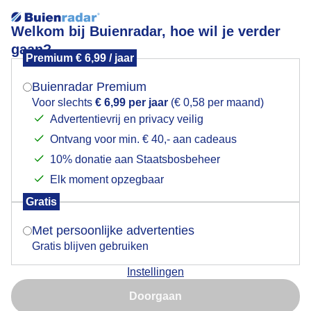
Welkom bij Buienradar, hoe wil je verder
gaan?
Premium € 6,99 / jaar
Mogen we je locatie gebruiken voor het
Wolken zon en wind
weer?
Buienradar Premium
Voor slechts
€ 6,99 per jaar
(€ 0,58 per maand)
Wolken zon en wind
Advertentievrij en privacy veilig
Ontvang voor min. € 40,- aan cadeaus
Indien je hier nog geen akkoord op hebt gegeven,
Door: Anne-Marie van Iersel
Gemaakt: 14-05-2026, 13x bekeken
verschijnt er zo een pop-up uit je browser waarin
10% donatie aan Staatsbosbeheer
deze toestemming gevraagd wordt.
Elk moment opzegbaar
Gratis
Is goed, toon de popup
Zon
Wolken
Wind
Met persoonlijke advertenties
Gratis blijven gebruiken
Bekijk slideshow
Instellingen
Nu niet, misschien later
Doorgaan
Gebruik je Safari en wil je niet elke dag deze pop-up zien?