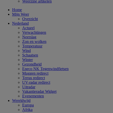
Weerzine artikelen
Home
Mijn Weer
Overzicht
Nederland
Actueel
Verwachtingen
Neerslag
Zon en wolken
Temperatuur
Wind
Schaatsen
Winter
Gezondheid
Eneco NK Tegenwindfietsen
Muggen redirect
Terras redirect
UV-radar redirect
Uitradar
Vakantieradar Widget
Evenementen
Wereldwijd
Europa
Afrika