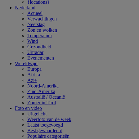
{locations}
Nederland
Actueel
Verwachtingen
Neerslag
Zon en wolken
Temperatuur
Wind
Gezondheid
Uitradar
Evenementen
Wereldwijd
Europa
Afrika
Azië
Noord-Amerika
Zuid-Amerika
Australië / Oceanië
Zomer in Tirol
Foto en video
Uitgelicht
Weerfoto van de week
Laatst toegevoegd
Best gewaardeerd
Populaire categorieën