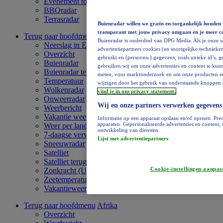
Evenement toevoegen
BBQradar
Terrasradar
Buienradar willen we gratis en toegankelijk houden 
transparant met jouw privacy omgaan en je meer c
Terug naar hoofdmenu
Europa
Buienradar is onderdeel van DPG Media. Als je onze w
Neerslag in Europa
advertentiepartners cookies (en soortgelijke technieken
Overzicht
gebruikt en (persoons-) gegevens, zoals unieke id’s, 
Buienradar
gebruiken wij om onze advertenties en content te kunn
Buienradar terugkijken
meten, voor marktonderzoek en om onze producten en di
Temperatuur
wijzigen door het gebruik van onderstaande knoppen o
Wolkenradar
vind je in ons privacy statement.
Onweerradar
Wij en onze partners verwerken gegevens
Weerbericht
Vakantie weervideo
Informatie op een apparaat opslaan en/of openen. Prec
apparaten. Gepersonaliseerde advertenties en content
Weer per land
ontwikkeling van diensten.
7-daagse verwachting
Lijst met advertentiepartners
Sneeuwradar
Satelliet
Satelliet terugkijken
Cookie-instellingen aanpas
Zonkracht (UV)
Zeetemperatuur
Vakantieweer
Terug naar hoofdmenu
Afrika
Overzicht