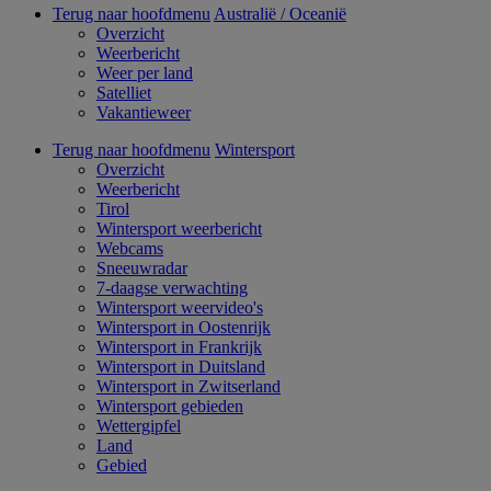
Terug naar hoofdmenu
Australië / Oceanië
Overzicht
Weerbericht
Weer per land
Satelliet
Vakantieweer
Terug naar hoofdmenu
Wintersport
Overzicht
Weerbericht
Tirol
Wintersport weerbericht
Webcams
Sneeuwradar
7-daagse verwachting
Wintersport weervideo's
Wintersport in Oostenrijk
Wintersport in Frankrijk
Wintersport in Duitsland
Wintersport in Zwitserland
Wintersport gebieden
Wettergipfel
Land
Gebied