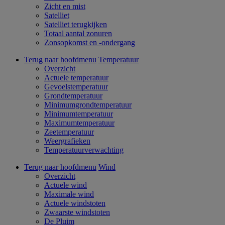
Zicht en mist
Satelliet
Satelliet terugkijken
Totaal aantal zonuren
Zonsopkomst en -ondergang
Terug naar hoofdmenu
Temperatuur
Overzicht
Actuele temperatuur
Gevoelstemperatuur
Grondtemperatuur
Minimumgrondtemperatuur
Minimumtemperatuur
Maximumtemperatuur
Zeetemperatuur
Weergrafieken
Temperatuurverwachting
Terug naar hoofdmenu
Wind
Overzicht
Actuele wind
Maximale wind
Actuele windstoten
Zwaarste windstoten
De Pluim