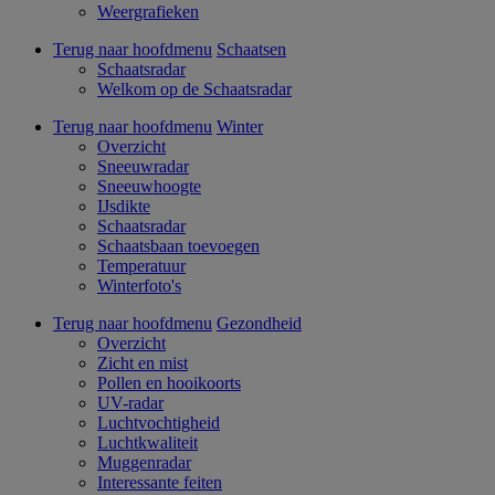
Weergrafieken
Terug naar hoofdmenu
Schaatsen
Schaatsradar
Welkom op de Schaatsradar
Terug naar hoofdmenu
Winter
Overzicht
Sneeuwradar
Sneeuwhoogte
IJsdikte
Schaatsradar
Schaatsbaan toevoegen
Temperatuur
Winterfoto's
Terug naar hoofdmenu
Gezondheid
Overzicht
Zicht en mist
Pollen en hooikoorts
UV-radar
Luchtvochtigheid
Luchtkwaliteit
Muggenradar
Interessante feiten