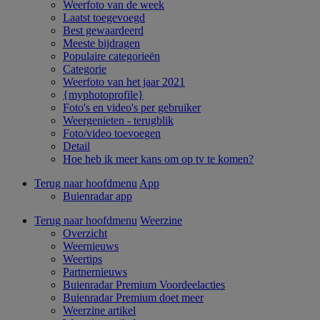
Weerfoto van de week
Laatst toegevoegd
Best gewaardeerd
Meeste bijdragen
Populaire categorieën
Categorie
Weerfoto van het jaar 2021
{myphotoprofile}
Foto's en video's per gebruiker
Weergenieten - terugblik
Foto/video toevoegen
Detail
Hoe heb ik meer kans om op tv te komen?
Terug naar hoofdmenu
App
Buienradar app
Terug naar hoofdmenu
Weerzine
Overzicht
Weernieuws
Weertips
Partnernieuws
Buienradar Premium Voordeelacties
Buienradar Premium doet meer
Weerzine artikel