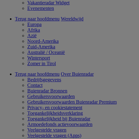
Vakantieradar Widget
Evenementen
Terug naar hoofdmenu
Wereldwijd
Europa
Afrika
Azië
Noord-Amerika
Zuid-Amerika
Australië / Oceanië
Wintersport
Zomer in Tirol
Terug naar hoofdmenu
Over Buienradar
Bedrijfsgegevens
Contact
Buienradar Bronnen
Gebruikersvoorwaarden
Gebruikersvoorwaarden Buienradar Premium
Privacy- en cookiestatement
Toegankelijkheidsverklaring
Toegankelijkheid bij Buienradar
Armoedefonds actievoorwaarden
Veelgestelde vragen
Veelgestelde vragen (Apps)