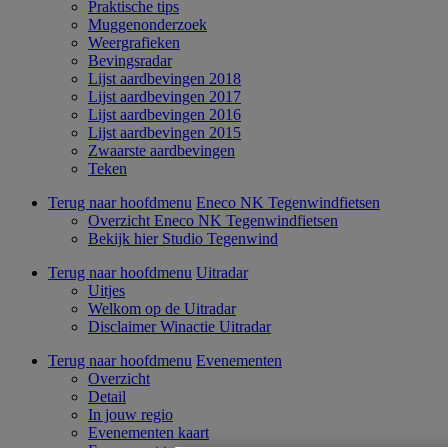
Praktische tips
Muggenonderzoek
Weergrafieken
Bevingsradar
Lijst aardbevingen 2018
Lijst aardbevingen 2017
Lijst aardbevingen 2016
Lijst aardbevingen 2015
Zwaarste aardbevingen
Teken
Terug naar hoofdmenu
Eneco NK Tegenwindfietsen
Overzicht Eneco NK Tegenwindfietsen
Bekijk hier Studio Tegenwind
Terug naar hoofdmenu
Uitradar
Uitjes
Welkom op de Uitradar
Disclaimer Winactie Uitradar
Terug naar hoofdmenu
Evenementen
Overzicht
Detail
In jouw regio
Evenementen kaart