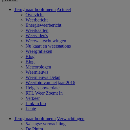
Terug naar hoofdmenu
Actueel
Overzicht
Weerbericht
Energieweerbericht
Weerkaarten
Weervideo's
Weerwaarschuwingen
Nu kaart en weerstations
Weergrafieken
Blog
Blog
Meteorologen
Weernieuws
Weernieuws Detail
Weerfoto van het jaar 2016
Helga's powerdate
RTL Weer Zoemt In
Verkeer
Link in bio
Lente
Terug naar hoofdmenu
Verwachtingen
5-daagse verwachting
De Pluim