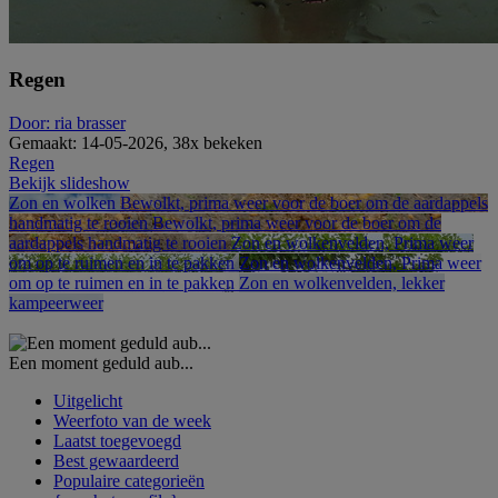
Regen
Door: ria brasser
Gemaakt: 14-05-2026, 38x bekeken
Regen
Bekijk slideshow
Zon en wolken
Bewolkt, prima weer voor de boer om de aardappels
handmatig te rooien
Bewolkt, prima weer voor de boer om de
aardappels handmatig te rooien
Zon en wolkenvelden, Prima weer
om op te ruimen en in te pakken
Zon en wolkenvelden, Prima weer
om op te ruimen en in te pakken
Zon en wolkenvelden, lekker
kampeerweer
Een moment geduld aub...
Uitgelicht
Weerfoto van de week
Laatst toegevoegd
Best gewaardeerd
Populaire categorieën