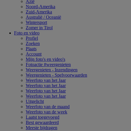
Azië
Noord-Amerika
Zuid-Amerika
Australië / Oceanië
Wintersport
Zomer in Tirol
Foto en video
Profiel
Zoeken
Plaats
Account
Mijn foto's en video's
Fotoactie #weergenieten
Weergenieten - Inzendingen
Weergenieten - Spelvoorwaarden
Weerfoto van het Jaar
Weerfoto van het Jaar
Weerfoto van het Jaar
Weerfoto van het Jaar
Uitgelicht
Weerfoto van de maand
Weerfoto van de week
Laatst toegevoegd
Best gewaardeerd
Meeste bijdragen