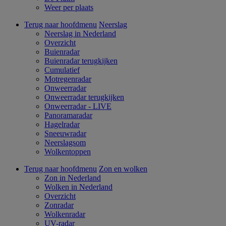
Weer per plaats
Terug naar hoofdmenu
Neerslag
Neerslag in Nederland
Overzicht
Buienradar
Buienradar terugkijken
Cumulatief
Motregenradar
Onweerradar
Onweerradar terugkijken
Onweerradar - LIVE
Panoramaradar
Hagelradar
Sneeuwradar
Neerslagsom
Wolkentoppen
Terug naar hoofdmenu
Zon en wolken
Zon in Nederland
Wolken in Nederland
Overzicht
Zonradar
Wolkenradar
UV-radar