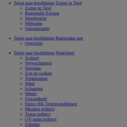
Terug naar hoofdmenu
Zomer in Tirol
Zomer in Tirol
Buienradar Europa
Weerbericht
Webcams
Vakantieradar
Terug naar hoofdmenu
Buienradar app
Overzicht
Terug naar hoofdmenu
Nederland
Actueel
Verwachtingen
Neerslag
Zon en wolken
Temperatuur
Wind
Schaatsen
Winter
Gezondheid
Eneco NK Tegenwindfietsen
Muggen redirect
Terras redirect
UV-radar redirect
Uitradar