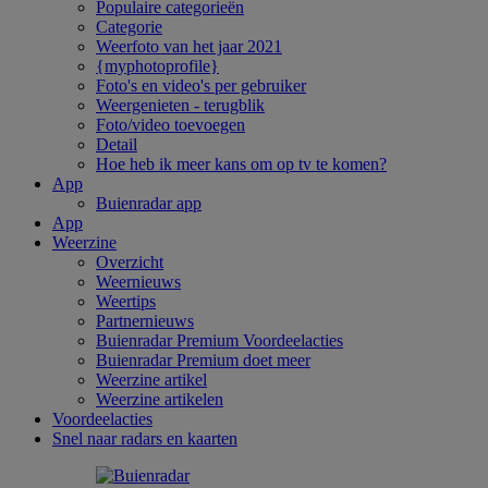
Populaire categorieën
Categorie
Weerfoto van het jaar 2021
{myphotoprofile}
Foto's en video's per gebruiker
Weergenieten - terugblik
Foto/video toevoegen
Detail
Hoe heb ik meer kans om op tv te komen?
App
Buienradar app
App
Weerzine
Overzicht
Weernieuws
Weertips
Partnernieuws
Buienradar Premium Voordeelacties
Buienradar Premium doet meer
Weerzine artikel
Weerzine artikelen
Voordeelacties
Snel naar radars en kaarten