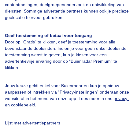
Adverteren
contentmetingen, doelgroepenonderzoek en ontwikkeling van
diensten. Sommige advertentie partners kunnen ook je precieze
Buienradar Team
geolocatie hiervoor gebruiken.
Privacy beleid
Cookie beleid
Geef toestemming of betaal voor toegang
Door op "Gratis" te klikken, geef je toestemming voor alle
Privacy instellingen
bovenstaande doeleinden. Indien je voor geen enkel doeleinde
Gratis weerdata
toestemming wenst te geven, kun je kiezen voor een
advertentievrije ervaring door op “Buienradar Premium” te
klikken.
@BuienradarNL
Buienradar
Jouw keuze geldt enkel voor Buienradar en kun je opnieuw
Buienradar
aanpassen of intrekken via “Privacy-instellingen” onderaan onze
website of in het menu van onze app. Lees meer in ons
privacy-
en
cookiebeleid
.
Lijst met advertentiepartners
© 2006 - 2026 RTL Nederland. Alle rechten voorbehouden. Geen tekst-