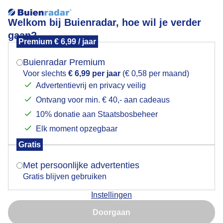
Welkom bij Buienradar, hoe wil je verder
gaan?
Premium € 6,99 / jaar
Mogen we je locatie gebruiken voor het
Groeizame regen voor de plantjes
weer?
Buienradar Premium
Voor slechts
€ 6,99 per jaar
(€ 0,58 per maand)
Groeizame regen voor de plantjes
Advertentievrij en privacy veilig
Ontvang voor min. € 40,- aan cadeaus
Indien je hier nog geen akkoord op hebt gegeven,
Door: ria brasser
Gemaakt: 14-05-2026, 14x bekeken
verschijnt er zo een pop-up uit je browser waarin
10% donatie aan Staatsbosbeheer
deze toestemming gevraagd wordt.
Elk moment opzegbaar
Gratis
Is goed, toon de popup
Regen
Groeizameregen
Natuur
Met persoonlijke advertenties
Gratis blijven gebruiken
Bekijk slideshow
Instellingen
Nu niet, misschien later
Doorgaan
Gebruik je Safari en wil je niet elke dag deze pop-up zien?