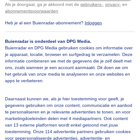
Als je doorgaat, ga je akkoord met de
gebruikers-
,
privacy-
en
Klik
hier
om dit aan te passen
abonnementsvoorwaarden
.
Heb je al een Buienradar-abonnement?
Inloggen
Een moment geduld aub...
Buienradar is onderdeel van DPG Media.
Buienradar en DPG Media gebruiken cookies om informatie over
je apparaat, locatie, browser en surfgedrag te verzamelen. Deze
informatie combineren we met de gegevens die je zelf deelt met
ons, zoals wanneer je een account aanmaakt. Dit doen we om
Over Buienradar
het gebruik van onze media te analyseren en onze websites en
apps te verbeteren.
Bedrijfsgegevens
Daarnaast kunnen we, als je hier toestemming voor geeft, je
Veelgestelde vragen
gegevens gebruiken om onze content, communicatie en aanbod
Contact
te personaliseren en je relevante advertenties te tonen, en voor
marketingdoeleinden delen met 4 mediapartners. Ook content
Toegankelijkheid
van 13 externe platformen wordt enkel getoond met jouw
toestemming. Onze 114 advertentie partners gebruiken cookies
Gebruikersvoorwaarden
voor gepersonaliseerde advertenties, advertentie- en