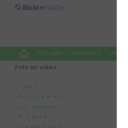
Mijn weer
Nederland
Wereld
Foto en video
s
Uitgelicht
Weerfoto van de maand
Laatst toegevoegd
Best gewaardeerd
Populaire categorieën