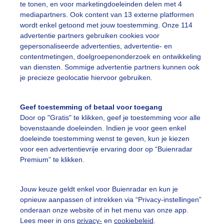
te tonen, en voor marketingdoeleinden delen met 4
mediapartners. Ook content van 13 externe platformen
on
Wolken
Wind
wordt enkel getoond met jouw toestemming. Onze 114
advertentie partners gebruiken cookies voor
gepersonaliseerde advertenties, advertentie- en
ekijk slideshow
contentmetingen, doelgroepenonderzoek en ontwikkeling
van diensten. Sommige advertentie partners kunnen ook
je precieze geolocatie hiervoor gebruiken.
Geef toestemming of betaal voor toegang
Door op "Gratis" te klikken, geef je toestemming voor alle
Een moment geduld
bovenstaande doeleinden. Indien je voor geen enkel
doeleinde toestemming wenst te geven, kun je kiezen
voor een advertentievrije ervaring door op “Buienradar
Premium” te klikken.
uienradar
Mijn weer
Jouw keuze geldt enkel voor Buienradar en kun je
fsgegevens
De Bilt
opnieuw aanpassen of intrekken via “Privacy-instellingen”
stelde vragen
onderaan onze website of in het menu van onze app.
Lees meer in ons
privacy-
en
cookiebeleid
.
t