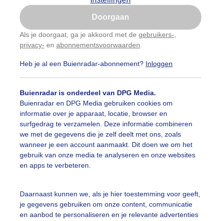
Is goed, toon de popup
Doorgaan
Nu niet, misschien later
Als je doorgaat, ga je akkoord met de
gebruikers-
,
privacy-
en
abonnementsvoorwaarden
.
Gebruik je Safari en wil je niet elke dag deze pop-up
zien?
Heb je al een Buienradar-abonnement?
Inloggen
Klik
hier
om dit aan te passen
Buienradar is onderdeel van DPG Media.
Buienradar en DPG Media gebruiken cookies om
informatie over je apparaat, locatie, browser en
surfgedrag te verzamelen. Deze informatie combineren
we met de gegevens die je zelf deelt met ons, zoals
wanneer je een account aanmaakt. Dit doen we om het
gebruik van onze media te analyseren en onze websites
en apps te verbeteren.
gen van geen betekenis gehad deze week
Daarnaast kunnen we, als je hier toestemming voor geeft,
je gegevens gebruiken om onze content, communicatie
r: Jannes Wiersema
Gemaakt: 14-05-2026, 19x bekeken
en aanbod te personaliseren en je relevante advertenties