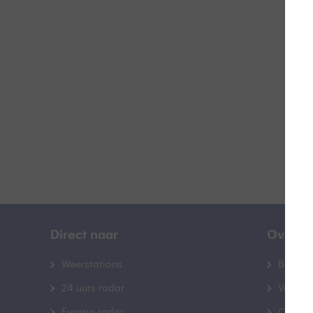
Z
B
Direct naar
Over B
Weerstations
Bedrij
24 uurs radar
Veelge
Europa radar
Contac