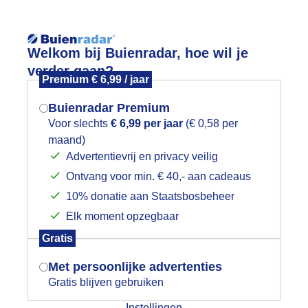
Reisinforma
Welkom bij Buienradar, hoe wil je
verder gaan?
Premium € 6,99 / jaar
Buienradar Premium
Voor slechts
€ 6,99 per jaar
(€ 0,58 per
wijd
Foto en video
Weerzine
maand)
Mogen we je locatie gebruiken voor
Advertentievrij en privacy veilig
het weer?
Zoeken in 
Ontvang voor min. € 40,- aan cadeaus
10% donatie aan Staatsbosbeheer
terk drogend
Elk moment opzegbaar
Indien je hier nog geen akkoord op hebt
Gratis
gegeven, verschijnt er zo een pop-up uit
je browser waarin deze toestemming
Met persoonlijke advertenties
gevraagd wordt.
Gratis blijven gebruiken
Instellingen