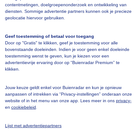
Bedrijfsgegevens
contentmetingen, doelgroepenonderzoek en ontwikkeling van
diensten. Sommige advertentie partners kunnen ook je precieze
Veelgestelde vragen
geolocatie hiervoor gebruiken.
Contact
Toegankelijkheid
Geef toestemming of betaal voor toegang
Door op "Gratis" te klikken, geef je toestemming voor alle
Gebruikersvoorwaarden
bovenstaande doeleinden. Indien je voor geen enkel doeleinde
Adverteren
toestemming wenst te geven, kun je kiezen voor een
advertentievrije ervaring door op “Buienradar Premium” te
Buienradar Team
klikken.
Privacy beleid
Cookie beleid
Jouw keuze geldt enkel voor Buienradar en kun je opnieuw
aanpassen of intrekken via “Privacy-instellingen” onderaan onze
Privacy instellingen
website of in het menu van onze app. Lees meer in ons
privacy-
en
cookiebeleid
.
Gratis weerdata
@BuienradarNL
Lijst met advertentiepartners
Buienradar