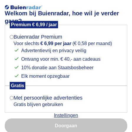
Welkom bij Buienradar, hoe wil je verder
gaan?
Premium € 6,99 / jaar
Mogen we je locatie gebruiken voor het
Bewolkt blauw bloemenpracht, zon koud dikke jassen
weer?
strand
Buienradar Premium
Voor slechts
€ 6,99 per jaar
(€ 0,58 per maand)
Advertentievrij en privacy veilig
Ontvang voor min. € 40,- aan cadeaus
Indien je hier nog geen akkoord op hebt gegeven,
verschijnt er zo een pop-up uit je browser waarin
10% donatie aan Staatsbosbeheer
deze toestemming gevraagd wordt.
Elk moment opzegbaar
Gratis
Is goed, toon de popup
Met persoonlijke advertenties
Gratis blijven gebruiken
Instellingen
Nu niet, misschien later
Door: Janneke Middendorp
Gemaakt: 14-05-2026, 113x bekeken
Doorgaan
Gebruik je Safari en wil je niet elke dag deze pop-up zien?