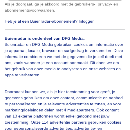
Als je doorgaat, ga je akkoord met de
gebruikers-
,
privacy-
en
Klik
hier
om dit aan te passen
abonnementsvoorwaarden
.
Heb je al een Buienradar-abonnement?
Inloggen
Bekijk slideshow
Buienradar is onderdeel van DPG Media.
Buienradar en DPG Media gebruiken cookies om informatie over
je apparaat, locatie, browser en surfgedrag te verzamelen. Deze
informatie combineren we met de gegevens die je zelf deelt met
ons, zoals wanneer je een account aanmaakt. Dit doen we om
het gebruik van onze media te analyseren en onze websites en
Een moment geduld aub...
apps te verbeteren.
Daarnaast kunnen we, als je hier toestemming voor geeft, je
gegevens gebruiken om onze content, communicatie en aanbod
te personaliseren en je relevante advertenties te tonen, en voor
marketingdoeleinden delen met 4 mediapartners. Ook content
Over Buienradar
van 13 externe platformen wordt enkel getoond met jouw
toestemming. Onze 114 advertentie partners gebruiken cookies
voor gepersonaliseerde advertenties, advertentie- en