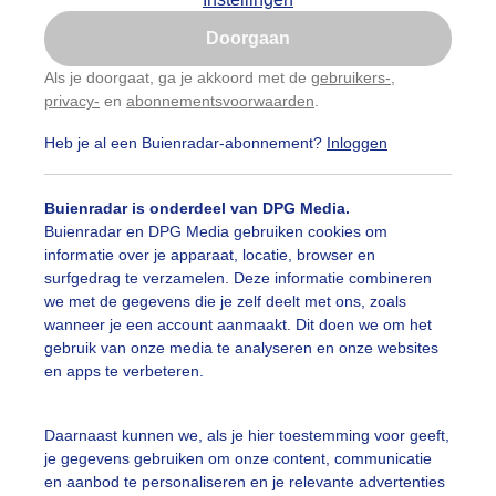
Is goed, toon de popup
Doorgaan
Nu niet, misschien later
Als je doorgaat, ga je akkoord met de
gebruikers-
,
privacy-
en
abonnementsvoorwaarden
.
Gebruik je Safari en wil je niet elke dag deze pop-up
zien?
Heb je al een Buienradar-abonnement?
Inloggen
Klik
hier
om dit aan te passen
Buienradar is onderdeel van DPG Media.
Buienradar en DPG Media gebruiken cookies om
informatie over je apparaat, locatie, browser en
surfgedrag te verzamelen. Deze informatie combineren
we met de gegevens die je zelf deelt met ons, zoals
wanneer je een account aanmaakt. Dit doen we om het
gebruik van onze media te analyseren en onze websites
buien waren eindelijk verdwenen, het werd hoog tijd voor
en apps te verbeteren.
r: Carla Versteege
Gemaakt: 14-05-2026, 69x bekeken
Daarnaast kunnen we, als je hier toestemming voor geeft,
#blauwelucht
Lente
Wolken
je gegevens gebruiken om onze content, communicatie
en aanbod te personaliseren en je relevante advertenties