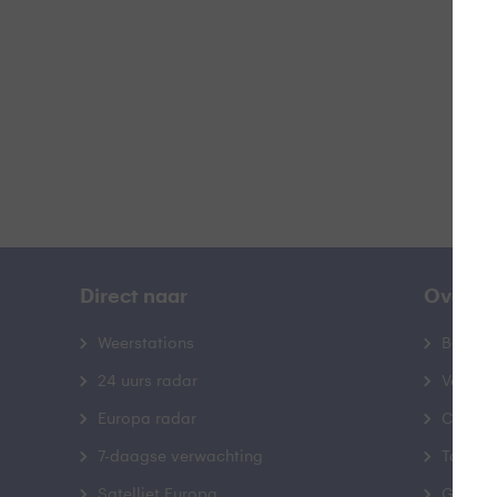
B
Direct naar
Over B
Weerstations
Bedrij
24 uurs radar
Veelge
Europa radar
Contac
7-daagse verwachting
Toegank
Satelliet Europa
Gebrui