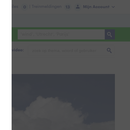
tie:
Files
| Treinmeldingen
Mijn Account
0
13
foto & video: