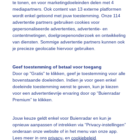
te tonen, en voor marketingdoeleinden delen met 4
mediapartners. Ook content van 13 externe platformen
ekijk slideshow
wordt enkel getoond met jouw toestemming. Onze 114
advertentie partners gebruiken cookies voor
gepersonaliseerde advertenties, advertentie- en
contentmetingen, doelgroepenonderzoek en ontwikkeling
van diensten. Sommige advertentie partners kunnen ook
je precieze geolocatie hiervoor gebruiken.
Een moment geduld
Geef toestemming of betaal voor toegang
Door op "Gratis" te klikken, geef je toestemming voor alle
bovenstaande doeleinden. Indien je voor geen enkel
uienradar
Mijn weer
doeleinde toestemming wenst te geven, kun je kiezen
voor een advertentievrije ervaring door op “Buienradar
fsgegevens
De Bilt
Premium” te klikken.
stelde vragen
Jouw keuze geldt enkel voor Buienradar en kun je
t
opnieuw aanpassen of intrekken via “Privacy-instellingen”
elijkheid
onderaan onze website of in het menu van onze app.
Lees meer in ons
privacy-
en
cookiebeleid
.
kersvoorwaarden