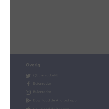
 aub...
Overig
@BuienradarNL
Buienradar
Buienradar
Download de Android app