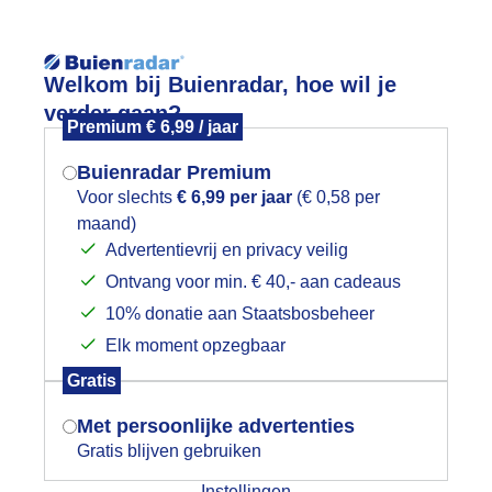
Reisinforma
Lees meer.
Welkom bij Buienradar, hoe wil je
verder gaan?
Premium € 6,99 / jaar
wijd
Foto en video
Weerzine
Buienradar Premium
Zoeken in 
Voor slechts
€ 6,99 per jaar
(€ 0,58 per
maand)
Mogen we je locatie gebruiken voor
ooie opklaringen na de buien
Advertentievrij en privacy veilig
het weer?
Ontvang voor min. € 40,- aan cadeaus
10% donatie aan Staatsbosbeheer
Elk moment opzegbaar
Indien je hier nog geen akkoord op hebt
Gratis
gegeven, verschijnt er zo een pop-up uit
je browser waarin deze toestemming
Met persoonlijke advertenties
gevraagd wordt.
Gratis blijven gebruiken
Instellingen