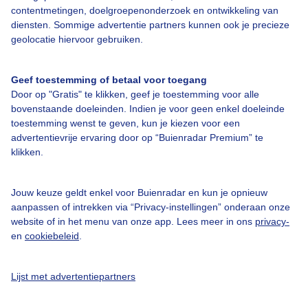
Over Buienradar
contentmetingen, doelgroepenonderzoek en ontwikkeling van
diensten. Sommige advertentie partners kunnen ook je precieze
geolocatie hiervoor gebruiken.
Bedrijfsgegevens
Veelgestelde vragen
Geef toestemming of betaal voor toegang
Door op "Gratis" te klikken, geef je toestemming voor alle
Contact
bovenstaande doeleinden. Indien je voor geen enkel doeleinde
Toegankelijkheid
toestemming wenst te geven, kun je kiezen voor een
advertentievrije ervaring door op “Buienradar Premium” te
Gebruikersvoorwaarden
klikken.
Adverteren
Buienradar Team
Jouw keuze geldt enkel voor Buienradar en kun je opnieuw
aanpassen of intrekken via “Privacy-instellingen” onderaan onze
Privacy beleid
website of in het menu van onze app. Lees meer in ons
privacy-
en
cookiebeleid
.
Cookie beleid
Privacy instellingen
Lijst met advertentiepartners
Gratis weerdata