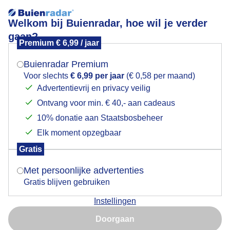
Welkom bij Buienradar, hoe wil je verder
gaan?
Premium € 6,99 / jaar
Mogen we je locatie gebruiken voor het
Bewolking werd steeds dikker
weer?
Buienradar Premium
Voor slechts
€ 6,99 per jaar
(€ 0,58 per maand)
Advertentievrij en privacy veilig
Ontvang voor min. € 40,- aan cadeaus
Indien je hier nog geen akkoord op hebt gegeven,
verschijnt er zo een pop-up uit je browser waarin
10% donatie aan Staatsbosbeheer
deze toestemming gevraagd wordt.
Elk moment opzegbaar
Gratis
Is goed, toon de popup
Met persoonlijke advertenties
Gratis blijven gebruiken
Langzaamaan werd de bewolking dikker rond 11.30
Instellingen
uur begon het met regenen
Nu niet, misschien later
Doorgaan
Door: Carla Versteege
Gemaakt: 11-05-2026, 95x bekeken
Gebruik je Safari en wil je niet elke dag deze pop-up zien?