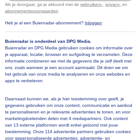
Als je doorgaat, ga je akkoord met de
gebruikers-
,
privacy-
en
Klik
hier
om dit aan te passen
abonnementsvoorwaarden
.
Heb je al een Buienradar-abonnement?
Inloggen
#molen
Wolken
Buienradar is onderdeel van DPG Media.
Buienradar en DPG Media gebruiken cookies om informatie over
je apparaat, locatie, browser en surfgedrag te verzamelen. Deze
Bekijk slideshow
informatie combineren we met de gegevens die je zelf deelt met
ons, zoals wanneer je een account aanmaakt. Dit doen we om
het gebruik van onze media te analyseren en onze websites en
apps te verbeteren.
Een moment geduld aub...
Daarnaast kunnen we, als je hier toestemming voor geeft, je
gegevens gebruiken om onze content, communicatie en aanbod
te personaliseren en je relevante advertenties te tonen, en voor
marketingdoeleinden delen met 4 mediapartners. Ook content
van 13 externe platformen wordt enkel getoond met jouw
toestemming. Onze 114 advertentie partners gebruiken cookies
voor gepersonaliseerde advertenties, advertentie- en