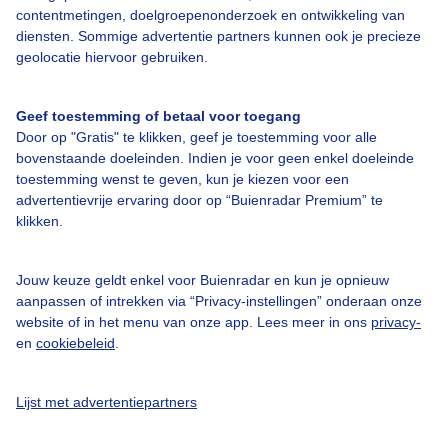
contentmetingen, doelgroepenonderzoek en ontwikkeling van
diensten. Sommige advertentie partners kunnen ook je precieze
Bedrijfsgegevens
geolocatie hiervoor gebruiken.
Veelgestelde vragen
Geef toestemming of betaal voor toegang
Contact
Door op "Gratis" te klikken, geef je toestemming voor alle
Toegankelijkheid
bovenstaande doeleinden. Indien je voor geen enkel doeleinde
toestemming wenst te geven, kun je kiezen voor een
Gebruikersvoorwaarden
advertentievrije ervaring door op “Buienradar Premium” te
klikken.
Adverteren
Buienradar Team
Jouw keuze geldt enkel voor Buienradar en kun je opnieuw
Privacy beleid
aanpassen of intrekken via “Privacy-instellingen” onderaan onze
website of in het menu van onze app. Lees meer in ons
privacy-
Cookie beleid
en
cookiebeleid
.
Privacy instellingen
Gratis weerdata
Lijst met advertentiepartners
@BuienradarNL