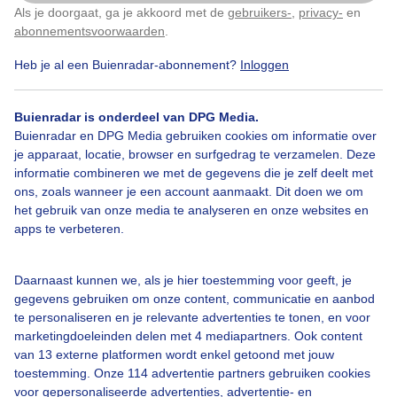
Als je doorgaat, ga je akkoord met de
gebruikers-
,
privacy-
en
Klik
hier
om dit aan te passen
abonnementsvoorwaarden
.
Heb je al een Buienradar-abonnement?
Inloggen
Regenboog
Zon
Regen
Buienradar is onderdeel van DPG Media.
Buienradar en DPG Media gebruiken cookies om informatie over
Bekijk slideshow
je apparaat, locatie, browser en surfgedrag te verzamelen. Deze
informatie combineren we met de gegevens die je zelf deelt met
ons, zoals wanneer je een account aanmaakt. Dit doen we om
het gebruik van onze media te analyseren en onze websites en
apps te verbeteren.
Een moment geduld aub...
Daarnaast kunnen we, als je hier toestemming voor geeft, je
gegevens gebruiken om onze content, communicatie en aanbod
te personaliseren en je relevante advertenties te tonen, en voor
marketingdoeleinden delen met 4 mediapartners. Ook content
van 13 externe platformen wordt enkel getoond met jouw
toestemming. Onze 114 advertentie partners gebruiken cookies
voor gepersonaliseerde advertenties, advertentie- en
Over Buienradar