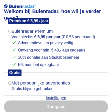
Welkom bij Buienradar, hoe wil je verder
gaan?
Premium € 6,99 / jaar
Mogen we je locatie gebruiken voor het
Vanavond gaan we gewoon verder met buien
weer?
Buienradar Premium
Voor slechts
€ 6,99 per jaar
(€ 0,58 per maand)
Advertentievrij en privacy veilig
Ontvang voor min. € 40,- aan cadeaus
Indien je hier nog geen akkoord op hebt gegeven,
verschijnt er zo een pop-up uit je browser waarin
10% donatie aan Staatsbosbeheer
deze toestemming gevraagd wordt.
Elk moment opzegbaar
Gratis
Is goed, toon de popup
Met persoonlijke advertenties
Gratis blijven gebruiken
Regenboog boven Texel vanavond bij de Cocksdorp.
Instellingen
Nu niet, misschien later
Door: Frans Alderse Baas
Gemaakt: 13-05-2026, 9x bekeken
Doorgaan
Gebruik je Safari en wil je niet elke dag deze pop-up zien?