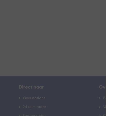
Z
B
Direct naar
Over B
Weerstations
Bedrij
24 uurs radar
Veelge
Europa radar
Contac