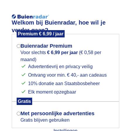
Reisinforma
Welkom bij Buienradar, hoe wil je
verder gaan?
Premium € 6,99 / jaar
Buienradar Premium
Voor slechts
€ 6,99 per jaar
(€ 0,58 per
wijd
Foto en video
Weerzine
maand)
Mogen we je locatie gebruiken voor
Advertentievrij en privacy veilig
het weer?
Zoeken in 
Ontvang voor min. € 40,- aan cadeaus
10% donatie aan Staatsbosbeheer
eerfoto
Elk moment opzegbaar
Indien je hier nog geen akkoord op hebt
Gratis
gegeven, verschijnt er zo een pop-up uit
je browser waarin deze toestemming
Met persoonlijke advertenties
gevraagd wordt.
Gratis blijven gebruiken
Instellingen