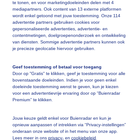
te tonen, en voor marketingdoeleinden delen met 4
mediapartners. Ook content van 13 externe platformen
on
Wolken
Dieren
wordt enkel getoond met jouw toestemming. Onze 114
advertentie partners gebruiken cookies voor
gepersonaliseerde advertenties, advertentie- en
ekijk slideshow
contentmetingen, doelgroepenonderzoek en ontwikkeling
van diensten. Sommige advertentie partners kunnen ook
je precieze geolocatie hiervoor gebruiken.
Geef toestemming of betaal voor toegang
Door op "Gratis" te klikken, geef je toestemming voor alle
Een moment geduld
bovenstaande doeleinden. Indien je voor geen enkel
doeleinde toestemming wenst te geven, kun je kiezen
voor een advertentievrije ervaring door op “Buienradar
Premium” te klikken.
uienradar
Mijn weer
Jouw keuze geldt enkel voor Buienradar en kun je
fsgegevens
De Bilt
opnieuw aanpassen of intrekken via “Privacy-instellingen”
stelde vragen
onderaan onze website of in het menu van onze app.
Lees meer in ons
privacy-
en
cookiebeleid
.
t