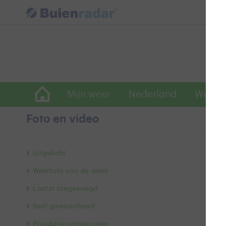
Mijn weer
Nederland
Wereld
Foto en video
W
Uitgelicht
Weerfoto van de week
Laatst toegevoegd
Best gewaardeerd
Populaire categorieën