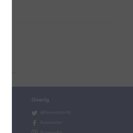
 aub...
Overig
@BuienradarNL
Buienradar
Buienradar