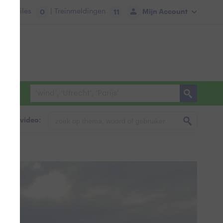
tie:
Files
| Treinmeldingen
Mijn Account
0
11
foto & video: