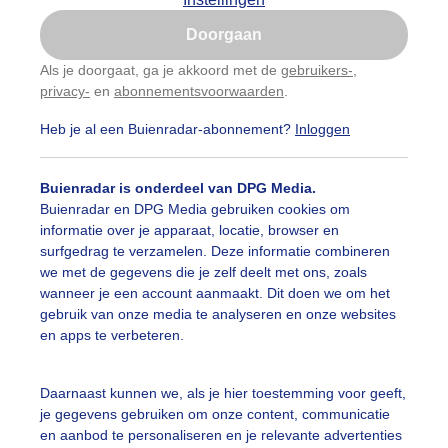
Is goed, toon de popup
Doorgaan
Nu niet, misschien later
Als je doorgaat, ga je akkoord met de
gebruikers-
,
privacy-
en
abonnementsvoorwaarden
.
Gebruik je Safari en wil je niet elke dag deze pop-up
zien?
Heb je al een Buienradar-abonnement?
Inloggen
Klik
hier
om dit aan te passen
Buienradar is onderdeel van DPG Media.
Buienradar en DPG Media gebruiken cookies om
informatie over je apparaat, locatie, browser en
surfgedrag te verzamelen. Deze informatie combineren
we met de gegevens die je zelf deelt met ons, zoals
wanneer je een account aanmaakt. Dit doen we om het
gebruik van onze media te analyseren en onze websites
en apps te verbeteren.
ondfoto
Daarnaast kunnen we, als je hier toestemming voor geeft,
je gegevens gebruiken om onze content, communicatie
r: Sandra Vos
Gemaakt: 13-05-2026, 51x bekeken
en aanbod te personaliseren en je relevante advertenties