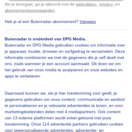
Als je doorgaat, ga je akkoord met de
gebruikers-
,
privacy-
en
Klik
hier
om dit aan te passen
Regenbui
Zon
Wolken
abonnementsvoorwaarden
.
Heb je al een Buienradar-abonnement?
Inloggen
Bekijk slideshow
Buienradar is onderdeel van DPG Media.
Buienradar en DPG Media gebruiken cookies om informatie over
je apparaat, locatie, browser en surfgedrag te verzamelen. Deze
informatie combineren we met de gegevens die je zelf deelt met
ons, zoals wanneer je een account aanmaakt. Dit doen we om
het gebruik van onze media te analyseren en onze websites en
Een moment geduld aub...
apps te verbeteren.
Daarnaast kunnen we, als je hier toestemming voor geeft, je
gegevens gebruiken om onze content, communicatie en aanbod
te personaliseren en je relevante advertenties te tonen, en voor
marketingdoeleinden delen met 4 mediapartners. Ook content
Over Buienradar
van 13 externe platformen wordt enkel getoond met jouw
toestemming. Onze 114 advertentie partners gebruiken cookies
voor gepersonaliseerde advertenties, advertentie- en