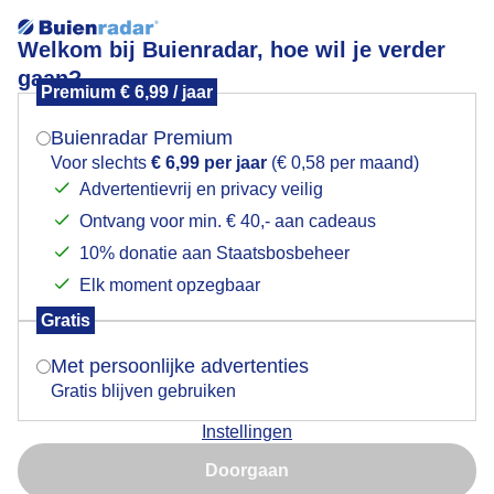
Welkom bij Buienradar, hoe wil je verder
gaan?
Premium € 6,99 / jaar
Mogen we je locatie gebruiken voor het
Donkerewolken
weer?
Buienradar Premium
Voor slechts
€ 6,99 per jaar
(€ 0,58 per maand)
Advertentievrij en privacy veilig
Ontvang voor min. € 40,- aan cadeaus
Indien je hier nog geen akkoord op hebt gegeven,
verschijnt er zo een pop-up uit je browser waarin
10% donatie aan Staatsbosbeheer
deze toestemming gevraagd wordt.
Elk moment opzegbaar
Gratis
Is goed, toon de popup
Goedenavond
Met persoonlijke advertenties
Gratis blijven gebruiken
Door: Johan Klos
Gemaakt: 13-05-2026, 48x bekeken
Instellingen
Nu niet, misschien later
Doorgaan
Gebruik je Safari en wil je niet elke dag deze pop-up zien?