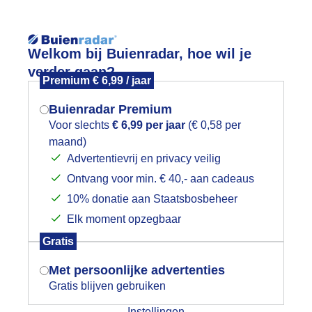
Reisinforma
Welkom bij Buienradar, hoe wil je
verder gaan?
Premium € 6,99 / jaar
Buienradar Premium
Voor slechts
€ 6,99 per jaar
(€ 0,58 per
wijd
Foto en video
Weerzine
maand)
Mogen we je locatie gebruiken voor
Advertentievrij en privacy veilig
het weer?
Zoeken in 
Ontvang voor min. € 40,- aan cadeaus
10% donatie aan Staatsbosbeheer
eerspiegeling op het water.
Elk moment opzegbaar
Indien je hier nog geen akkoord op hebt
Gratis
gegeven, verschijnt er zo een pop-up uit
je browser waarin deze toestemming
Met persoonlijke advertenties
gevraagd wordt.
Gratis blijven gebruiken
Instellingen