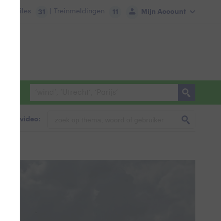
tie:
Files
| Treinmeldingen
Mijn Account
31
11
foto & video: