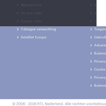
Weerstations
Bedrij
24 uurs radar
Veelge
Europa radar
Contac
7-daagse verwachting
Toegank
Satelliet Europa
Gebrui
Advert
Buienr
Privacy
Cookie
Privacy
Buienr
© 2006 - 2026 RTL Nederland. Alle rechten voorbehoud