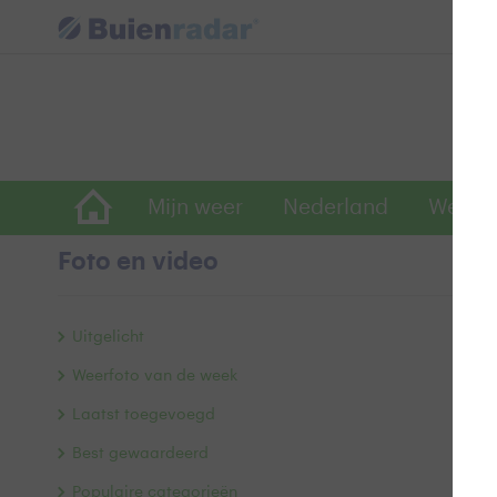
Mijn weer
Nederland
Wereld
Foto en video
W
Uitgelicht
Weerfoto van de week
Laatst toegevoegd
Best gewaardeerd
Populaire categorieën