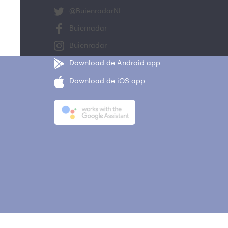
@BuienradarNL
Buienradar
Buienradar
Download de Android app
Download de iOS app