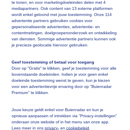
te tonen, en voor marketingdoeleinden delen met 4
jkend naar Amsterdam
mediapartners. Ook content van 13 externe platformen
wordt enkel getoond met jouw toestemming. Onze 114
r: Hennie Wijlens
Gemaakt: 13-05-2026, 89x bekeken
advertentie partners gebruiken cookies voor
gepersonaliseerde advertenties, advertentie- en
contentmetingen, doelgroepenonderzoek en ontwikkeling
ente
Zon
Wolken
van diensten. Sommige advertentie partners kunnen ook
je precieze geolocatie hiervoor gebruiken.
ekijk slideshow
Geef toestemming of betaal voor toegang
Door op "Gratis" te klikken, geef je toestemming voor alle
bovenstaande doeleinden. Indien je voor geen enkel
doeleinde toestemming wenst te geven, kun je kiezen
voor een advertentievrije ervaring door op “Buienradar
Premium” te klikken.
Een moment geduld
Jouw keuze geldt enkel voor Buienradar en kun je
opnieuw aanpassen of intrekken via “Privacy-instellingen”
onderaan onze website of in het menu van onze app.
uienradar
Mijn weer
Lees meer in ons
privacy-
en
cookiebeleid
.