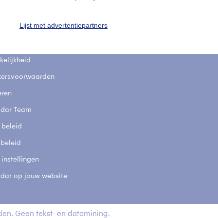
fsgegevens
De Bilt
Lijst met advertentiepartners
stelde vragen
t
elijkheid
kersvoorwaarden
eren
adar Team
 beleid
 beleid
 instellingen
adar op jouw website
en. Geen tekst- en datamining.