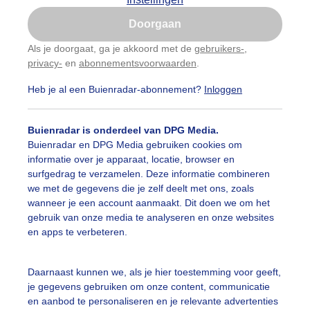
Is goed, toon de popup
Doorgaan
Nu niet, misschien later
Als je doorgaat, ga je akkoord met de
gebruikers-
,
privacy-
en
abonnementsvoorwaarden
.
Gebruik je Safari en wil je niet elke dag deze pop-up
zien?
Heb je al een Buienradar-abonnement?
Inloggen
Klik
hier
om dit aan te passen
Buienradar is onderdeel van DPG Media.
Buienradar en DPG Media gebruiken cookies om
informatie over je apparaat, locatie, browser en
surfgedrag te verzamelen. Deze informatie combineren
we met de gegevens die je zelf deelt met ons, zoals
wanneer je een account aanmaakt. Dit doen we om het
gebruik van onze media te analyseren en onze websites
en apps te verbeteren.
Daarnaast kunnen we, als je hier toestemming voor geeft,
je gegevens gebruiken om onze content, communicatie
en aanbod te personaliseren en je relevante advertenties