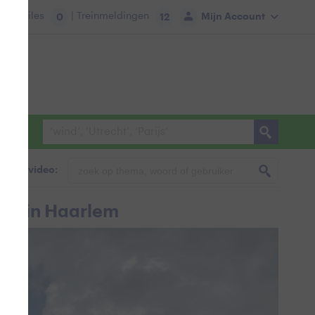
tie:
Files
| Treinmeldingen
Mijn Account
0
12
foto & video:
ag in Haarlem