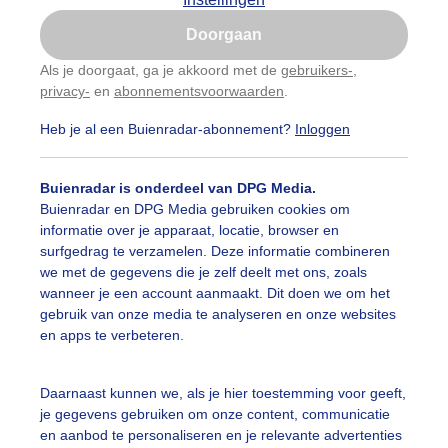
Is goed, toon de popup
Doorgaan
Nu niet, misschien later
Als je doorgaat, ga je akkoord met de
gebruikers-
,
privacy-
en
abonnementsvoorwaarden
.
Gebruik je Safari en wil je niet elke dag deze pop-up
zien?
Heb je al een Buienradar-abonnement?
Inloggen
Klik
hier
om dit aan te passen
Buienradar is onderdeel van DPG Media.
Buienradar en DPG Media gebruiken cookies om
informatie over je apparaat, locatie, browser en
surfgedrag te verzamelen. Deze informatie combineren
we met de gegevens die je zelf deelt met ons, zoals
wanneer je een account aanmaakt. Dit doen we om het
gebruik van onze media te analyseren en onze websites
en apps te verbeteren.
Daarnaast kunnen we, als je hier toestemming voor geeft,
r: Marjon Adamidis - van Geldorp
Gemaakt: 13-05-2026, 140x b
je gegevens gebruiken om onze content, communicatie
en aanbod te personaliseren en je relevante advertenties