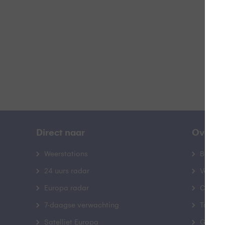
B
Direct naar
Over B
Weerstations
Bedrij
24 uurs radar
Veelge
Europa radar
Contac
7-daagse verwachting
Toegank
Satelliet Europa
Gebrui