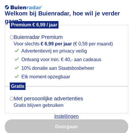
Welkom bij Buienradar, hoe wil je verder
gaan?
Premium € 6,99 / jaar
Mogen we je locatie gebruiken voor het
Lees meer.
weer?
Buienradar Premium
Indrukwekkende wolkenpartijen vandaag in Haarlem
Voor slechts
€ 6,99 per jaar
(€ 0,58 per maand)
Advertentievrij en privacy veilig
Ontvang voor min. € 40,- aan cadeaus
Indien je hier nog geen akkoord op hebt gegeven,
verschijnt er zo een pop-up uit je browser waarin
10% donatie aan Staatsbosbeheer
deze toestemming gevraagd wordt.
Elk moment opzegbaar
Gratis
Is goed, toon de popup
Met persoonlijke advertenties
Gratis blijven gebruiken
Instellingen
Nu niet, misschien later
Doorgaan
Gebruik je Safari en wil je niet elke dag deze pop-up zien?
Door: Marjon Adamidis - van Geldorp