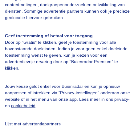
contentmetingen, doelgroepenonderzoek en ontwikkeling van
diensten. Sommige advertentie partners kunnen ook je precieze
Bedrijfsgegevens
geolocatie hiervoor gebruiken.
Veelgestelde vragen
Contact
Geef toestemming of betaal voor toegang
Door op "Gratis" te klikken, geef je toestemming voor alle
Toegankelijkheid
bovenstaande doeleinden. Indien je voor geen enkel doeleinde
Gebruikersvoorwaarden
toestemming wenst te geven, kun je kiezen voor een
advertentievrije ervaring door op “Buienradar Premium” te
Adverteren
klikken.
Buienradar Team
Privacy beleid
Jouw keuze geldt enkel voor Buienradar en kun je opnieuw
aanpassen of intrekken via “Privacy-instellingen” onderaan onze
Cookie beleid
website of in het menu van onze app. Lees meer in ons
privacy-
en
cookiebeleid
.
Privacy instellingen
Gratis weerdata
Lijst met advertentiepartners
@BuienradarNL