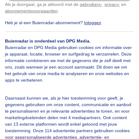
Als je doorgaat, ga je akkoord met de
gebruikers-
,
privacy-
en
Klik
hier
om dit aan te passen
abonnementsvoorwaarden
.
Gemaakt: 13-05-2026, 136x bekeken
Heb je al een Buienradar-abonnement?
Inloggen
Buienradar is onderdeel van DPG Media.
Bekijk slideshow
Buienradar en DPG Media gebruiken cookies om informatie over
je apparaat, locatie, browser en surfgedrag te verzamelen. Deze
informatie combineren we met de gegevens die je zelf deelt met
ons, zoals wanneer je een account aanmaakt. Dit doen we om
het gebruik van onze media te analyseren en onze websites en
apps te verbeteren.
Een moment geduld aub...
Daarnaast kunnen we, als je hier toestemming voor geeft, je
gegevens gebruiken om onze content, communicatie en aanbod
te personaliseren en je relevante advertenties te tonen, en voor
marketingdoeleinden delen met 4 mediapartners. Ook content
van 13 externe platformen wordt enkel getoond met jouw
toestemming. Onze 114 advertentie partners gebruiken cookies
Over Buienradar
voor gepersonaliseerde advertenties, advertentie- en