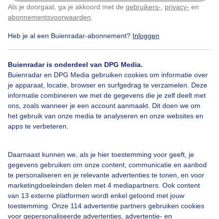
Als je doorgaat, ga je akkoord met de
gebruikers-
,
privacy-
en
Klik
hier
om dit aan te passen
Door: Sjef Kenniphaas
Gemaakt: 13-05-2026, 12x bekeken
abonnementsvoorwaarden
.
Heb je al een Buienradar-abonnement?
Inloggen
Zon
Wolken
Wind
Buienradar is onderdeel van DPG Media.
Buienradar en DPG Media gebruiken cookies om informatie over
je apparaat, locatie, browser en surfgedrag te verzamelen. Deze
informatie combineren we met de gegevens die je zelf deelt met
Bekijk slideshow
ons, zoals wanneer je een account aanmaakt. Dit doen we om
het gebruik van onze media te analyseren en onze websites en
apps te verbeteren.
Daarnaast kunnen we, als je hier toestemming voor geeft, je
gegevens gebruiken om onze content, communicatie en aanbod
Een moment geduld aub...
te personaliseren en je relevante advertenties te tonen, en voor
marketingdoeleinden delen met 4 mediapartners. Ook content
van 13 externe platformen wordt enkel getoond met jouw
toestemming. Onze 114 advertentie partners gebruiken cookies
voor gepersonaliseerde advertenties, advertentie- en