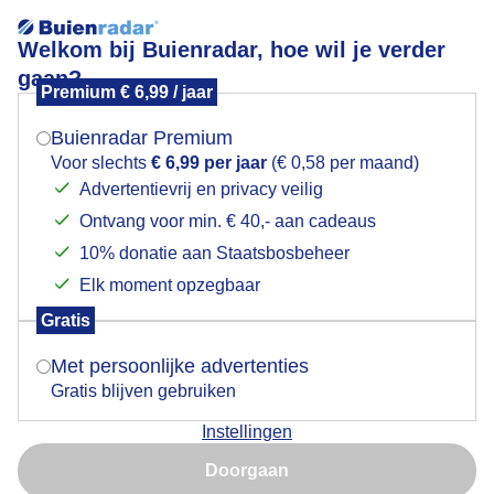
Welkom bij Buienradar, hoe wil je verder
gaan?
Premium € 6,99 / jaar
Mogen we je locatie gebruiken voor het
Lees meer.
weer?
Buienradar Premium
Zon, wolken, wind en bootjes
Voor slechts
€ 6,99 per jaar
(€ 0,58 per maand)
Advertentievrij en privacy veilig
Ontvang voor min. € 40,- aan cadeaus
Indien je hier nog geen akkoord op hebt gegeven,
verschijnt er zo een pop-up uit je browser waarin
10% donatie aan Staatsbosbeheer
deze toestemming gevraagd wordt.
Elk moment opzegbaar
Gratis
Is goed, toon de popup
Met persoonlijke advertenties
Gratis blijven gebruiken
Instellingen
Nu niet, misschien later
Zon, wolken, wind en bootjes
Doorgaan
Gebruik je Safari en wil je niet elke dag deze pop-up zien?