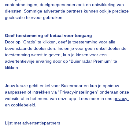
contentmetingen, doelgroepenonderzoek en ontwikkeling van
diensten. Sommige advertentie partners kunnen ook je precieze
Over Buienradar
geolocatie hiervoor gebruiken.
Bedrijfsgegevens
Geef toestemming of betaal voor toegang
Door op "Gratis" te klikken, geef je toestemming voor alle
Veelgestelde vragen
bovenstaande doeleinden. Indien je voor geen enkel doeleinde
Contact
toestemming wenst te geven, kun je kiezen voor een
advertentievrije ervaring door op “Buienradar Premium” te
Toegankelijkheid
klikken.
Gebruikersvoorwaarden
Adverteren
Jouw keuze geldt enkel voor Buienradar en kun je opnieuw
aanpassen of intrekken via “Privacy-instellingen” onderaan onze
Buienradar Team
website of in het menu van onze app. Lees meer in ons
privacy-
Privacy beleid
en
cookiebeleid
.
Cookie beleid
Lijst met advertentiepartners
Privacy instellingen
Gratis weerdata