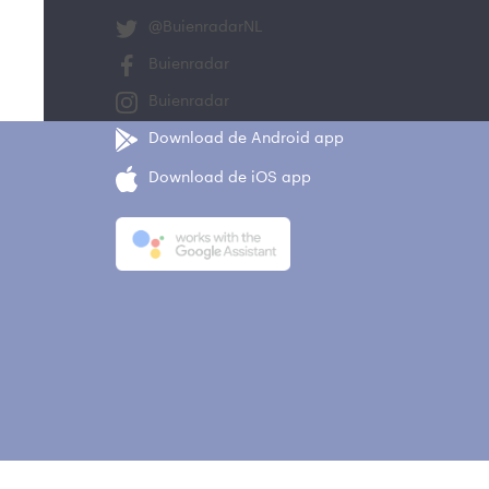
@BuienradarNL
Buienradar
Buienradar
Download de Android app
Download de iOS app