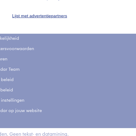
fsgegevens
De Bilt
Lijst met advertentiepartners
stelde vragen
t
elijkheid
kersvoorwaarden
eren
adar Team
 beleid
 beleid
 instellingen
adar op jouw website
en. Geen tekst- en datamining.