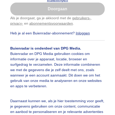
Is goed, toon de popup
Doorgaan
Nu niet, misschien later
Als je doorgaat, ga je akkoord met de
gebruikers-
,
privacy-
en
abonnementsvoorwaarden
.
Gebruik je Safari en wil je niet elke dag deze pop-up
zien?
Heb je al een Buienradar-abonnement?
Inloggen
Klik
hier
om dit aan te passen
Buienradar is onderdeel van DPG Media.
Buienradar en DPG Media gebruiken cookies om
informatie over je apparaat, locatie, browser en
surfgedrag te verzamelen. Deze informatie combineren
we met de gegevens die je zelf deelt met ons, zoals
wanneer je een account aanmaakt. Dit doen we om het
gebruik van onze media te analyseren en onze websites
en apps te verbeteren.
Daarnaast kunnen we, als je hier toestemming voor geeft,
je gegevens gebruiken om onze content, communicatie
en aanbod te personaliseren en je relevante advertenties