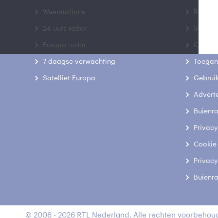
Weerstations
Bedrij
24 uurs radar
Veelge
Europa radar
Contac
7-daagse verwachting
Toegank
Satelliet Europa
Gebrui
Advert
Buienr
Privacy
Cookie
Privacy
Buienr
© 2006 - 2026 RTL Nederland. Alle rechten voorbehoud