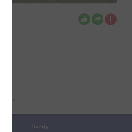
 aub...
Overig