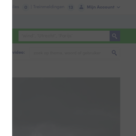
tie:
Files
| Treinmeldingen
Mijn Account
0
13
foto & video: