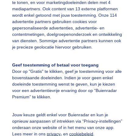
te tonen, en voor marketingdoeleinden delen met 4
mediapartners. Ook content van 13 externe platformen
nkere wolken Wolkenlucht Koe
wordt enkel getoond met jouw toestemming. Onze 114
r: Sandra Romijn
Gemaakt: 13-05-2026, 35x bekeken
advertentie partners gebruiken cookies voor
gepersonaliseerde advertenties, advertentie- en
contentmetingen, doelgroepenonderzoek en ontwikkeling
oe
Wolken
van diensten. Sommige advertentie partners kunnen ook
je precieze geolocatie hiervoor gebruiken.
ekijk slideshow
Geef toestemming of betaal voor toegang
Door op "Gratis" te klikken, geef je toestemming voor alle
bovenstaande doeleinden. Indien je voor geen enkel
doeleinde toestemming wenst te geven, kun je kiezen
voor een advertentievrije ervaring door op “Buienradar
Premium” te klikken.
Een moment geduld
Jouw keuze geldt enkel voor Buienradar en kun je
opnieuw aanpassen of intrekken via “Privacy-instellingen”
onderaan onze website of in het menu van onze app.
uienradar
Mijn weer
Lees meer in ons
privacy-
en
cookiebeleid
.