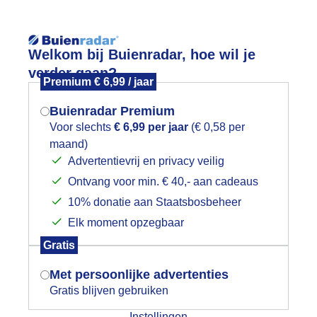
Reisinforma
Lees meer.
Welkom bij Buienradar, hoe wil je
verder gaan?
Premium € 6,99 / jaar
wijd
Foto en video
Weerzine
Buienradar Premium
Zoeken in 
Voor slechts
€ 6,99 per jaar
(€ 0,58 per
maand)
Mogen we je locatie gebruiken voor
onkere wolken boven de koe
Advertentievrij en privacy veilig
het weer?
Ontvang voor min. € 40,- aan cadeaus
10% donatie aan Staatsbosbeheer
Elk moment opzegbaar
Indien je hier nog geen akkoord op hebt
Gratis
gegeven, verschijnt er zo een pop-up uit
je browser waarin deze toestemming
Met persoonlijke advertenties
gevraagd wordt.
Gratis blijven gebruiken
Instellingen