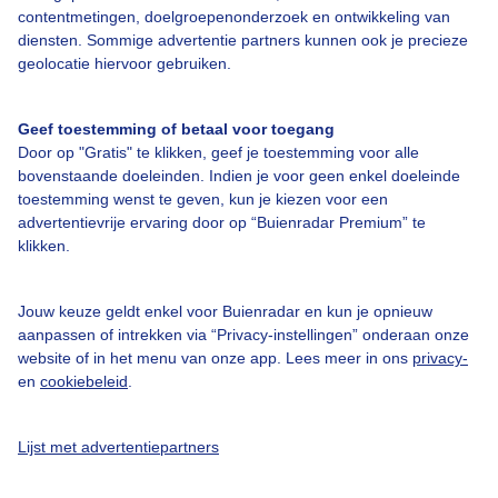
contentmetingen, doelgroepenonderzoek en ontwikkeling van
diensten. Sommige advertentie partners kunnen ook je precieze
geolocatie hiervoor gebruiken.
Over Buienradar
Geef toestemming of betaal voor toegang
Door op "Gratis" te klikken, geef je toestemming voor alle
Bedrijfsgegevens
bovenstaande doeleinden. Indien je voor geen enkel doeleinde
Veelgestelde vragen
toestemming wenst te geven, kun je kiezen voor een
advertentievrije ervaring door op “Buienradar Premium” te
Contact
klikken.
Toegankelijkheid
Gebruikersvoorwaarden
Jouw keuze geldt enkel voor Buienradar en kun je opnieuw
aanpassen of intrekken via “Privacy-instellingen” onderaan onze
Adverteren
website of in het menu van onze app. Lees meer in ons
privacy-
en
cookiebeleid
.
Buienradar Team
Privacy beleid
Lijst met advertentiepartners
Cookie beleid
Privacy instellingen