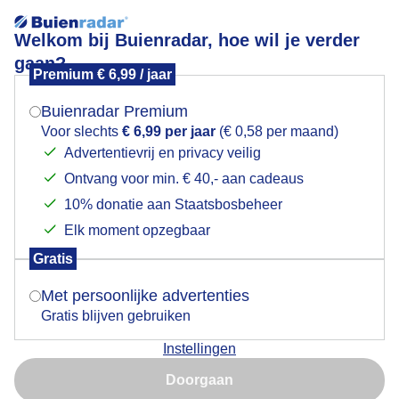
Welkom bij Buienradar, hoe wil je verder
gaan?
Premium € 6,99 / jaar
Mogen we je locatie gebruiken voor het
Lees meer.
weer?
Buienradar Premium
Grutto op een paal
Voor slechts
€ 6,99 per jaar
(€ 0,58 per maand)
Advertentievrij en privacy veilig
Ontvang voor min. € 40,- aan cadeaus
Indien je hier nog geen akkoord op hebt gegeven,
verschijnt er zo een pop-up uit je browser waarin
10% donatie aan Staatsbosbeheer
deze toestemming gevraagd wordt.
Elk moment opzegbaar
Gratis
Is goed, toon de popup
Met persoonlijke advertenties
Gratis blijven gebruiken
Instellingen
Nu niet, misschien later
Doorgaan
Gebruik je Safari en wil je niet elke dag deze pop-up zien?