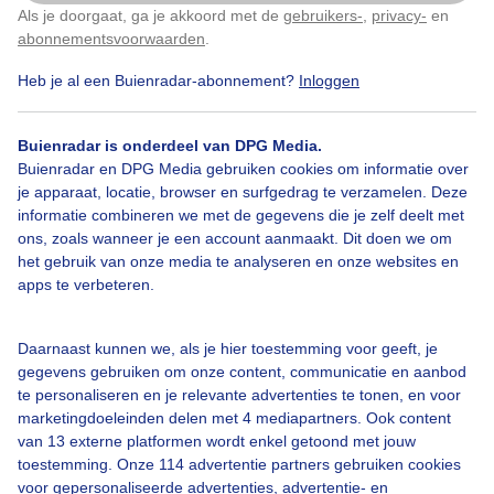
Grutto Grutto op een paal Bloemetjes Lente Natuur
Als je doorgaat, ga je akkoord met de
gebruikers-
,
privacy-
en
Klik
hier
om dit aan te passen
abonnementsvoorwaarden
.
Door: Sandra Romijn
Gemaakt: 13-05-2026, 39x bekeken
Heb je al een Buienradar-abonnement?
Inloggen
Buienradar is onderdeel van DPG Media.
Buienradar en DPG Media gebruiken cookies om informatie over
Grutto
Lente
je apparaat, locatie, browser en surfgedrag te verzamelen. Deze
informatie combineren we met de gegevens die je zelf deelt met
ons, zoals wanneer je een account aanmaakt. Dit doen we om
het gebruik van onze media te analyseren en onze websites en
Bekijk slideshow
apps te verbeteren.
Daarnaast kunnen we, als je hier toestemming voor geeft, je
gegevens gebruiken om onze content, communicatie en aanbod
te personaliseren en je relevante advertenties te tonen, en voor
marketingdoeleinden delen met 4 mediapartners. Ook content
Een moment geduld aub...
van 13 externe platformen wordt enkel getoond met jouw
toestemming. Onze 114 advertentie partners gebruiken cookies
voor gepersonaliseerde advertenties, advertentie- en