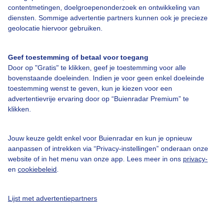
Over Buienradar
contentmetingen, doelgroepenonderzoek en ontwikkeling van
diensten. Sommige advertentie partners kunnen ook je precieze
geolocatie hiervoor gebruiken.
Bedrijfsgegevens
Veelgestelde vragen
Geef toestemming of betaal voor toegang
Contact
Door op "Gratis" te klikken, geef je toestemming voor alle
bovenstaande doeleinden. Indien je voor geen enkel doeleinde
Toegankelijkheid
toestemming wenst te geven, kun je kiezen voor een
advertentievrije ervaring door op “Buienradar Premium” te
Gebruikersvoorwaarden
klikken.
Adverteren
Buienradar Team
Jouw keuze geldt enkel voor Buienradar en kun je opnieuw
aanpassen of intrekken via “Privacy-instellingen” onderaan onze
Privacy beleid
website of in het menu van onze app. Lees meer in ons
privacy-
Cookie beleid
en
cookiebeleid
.
Privacy instellingen
Lijst met advertentiepartners
Gratis weerdata