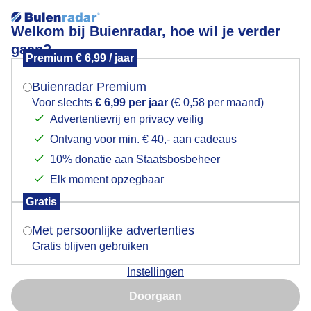
Welkom bij Buienradar, hoe wil je verder
gaan?
Premium € 6,99 / jaar
Mogen we je locatie gebruiken voor het
Dreigende luchten
weer?
Buienradar Premium
Voor slechts
€ 6,99 per jaar
(€ 0,58 per maand)
Advertentievrij en privacy veilig
Ontvang voor min. € 40,- aan cadeaus
Indien je hier nog geen akkoord op hebt gegeven,
verschijnt er zo een pop-up uit je browser waarin
10% donatie aan Staatsbosbeheer
deze toestemming gevraagd wordt.
Elk moment opzegbaar
Gratis
Is goed, toon de popup
Met persoonlijke advertenties
Gratis blijven gebruiken
De regenbui nadert Kats, Zeeland
Instellingen
Nu niet, misschien later
Door: Geeske Harkema
Gemaakt: 13-05-2026, 62x bekeken
Doorgaan
Gebruik je Safari en wil je niet elke dag deze pop-up zien?