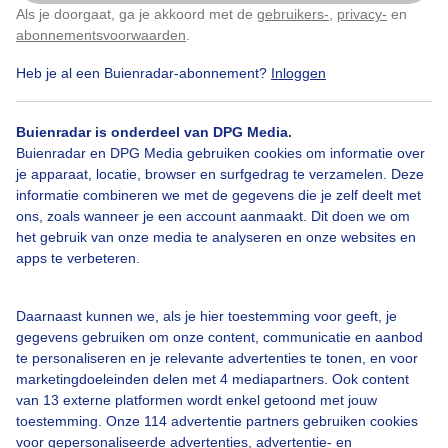
Als je doorgaat, ga je akkoord met de
gebruikers-
,
privacy-
en
Klik
hier
om dit aan te passen
abonnementsvoorwaarden
.
1
Heb je al een Buienradar-abonnement?
Inloggen
Regenlucht
Buienradar is onderdeel van DPG Media.
Buienradar en DPG Media gebruiken cookies om informatie over
Bekijk slideshow
je apparaat, locatie, browser en surfgedrag te verzamelen. Deze
informatie combineren we met de gegevens die je zelf deelt met
ons, zoals wanneer je een account aanmaakt. Dit doen we om
het gebruik van onze media te analyseren en onze websites en
apps te verbeteren.
Een moment geduld aub...
Daarnaast kunnen we, als je hier toestemming voor geeft, je
gegevens gebruiken om onze content, communicatie en aanbod
te personaliseren en je relevante advertenties te tonen, en voor
marketingdoeleinden delen met 4 mediapartners. Ook content
van 13 externe platformen wordt enkel getoond met jouw
toestemming. Onze 114 advertentie partners gebruiken cookies
voor gepersonaliseerde advertenties, advertentie- en