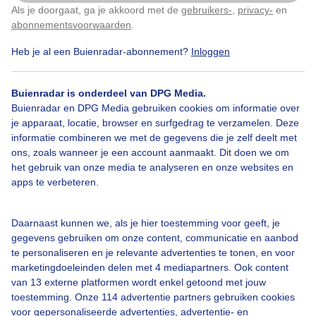
Als je doorgaat, ga je akkoord met de
gebruikers-
,
privacy-
en
Klik
hier
om dit aan te passen
abonnementsvoorwaarden
.
Heb je al een Buienradar-abonnement?
Inloggen
Regen
Wolken
Zonsopkomst
Buienradar is onderdeel van DPG Media.
Buienradar en DPG Media gebruiken cookies om informatie over
Bekijk slideshow
je apparaat, locatie, browser en surfgedrag te verzamelen. Deze
informatie combineren we met de gegevens die je zelf deelt met
ons, zoals wanneer je een account aanmaakt. Dit doen we om
het gebruik van onze media te analyseren en onze websites en
apps te verbeteren.
Een moment geduld aub...
Daarnaast kunnen we, als je hier toestemming voor geeft, je
gegevens gebruiken om onze content, communicatie en aanbod
te personaliseren en je relevante advertenties te tonen, en voor
marketingdoeleinden delen met 4 mediapartners. Ook content
van 13 externe platformen wordt enkel getoond met jouw
toestemming. Onze 114 advertentie partners gebruiken cookies
voor gepersonaliseerde advertenties, advertentie- en
Over Buienradar