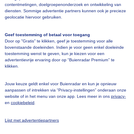
contentmetingen, doelgroepenonderzoek en ontwikkeling van
diensten. Sommige advertentie partners kunnen ook je precieze
Bedrijfsgegevens
geolocatie hiervoor gebruiken.
Veelgestelde vragen
Geef toestemming of betaal voor toegang
Contact
Door op "Gratis" te klikken, geef je toestemming voor alle
Toegankelijkheid
bovenstaande doeleinden. Indien je voor geen enkel doeleinde
toestemming wenst te geven, kun je kiezen voor een
Gebruikersvoorwaarden
advertentievrije ervaring door op “Buienradar Premium” te
klikken.
Adverteren
Buienradar Team
Jouw keuze geldt enkel voor Buienradar en kun je opnieuw
Privacy beleid
aanpassen of intrekken via “Privacy-instellingen” onderaan onze
website of in het menu van onze app. Lees meer in ons
privacy-
Cookie beleid
en
cookiebeleid
.
Privacy instellingen
Gratis weerdata
Lijst met advertentiepartners
@BuienradarNL