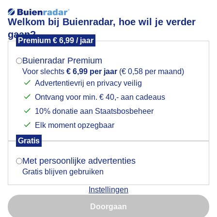
Welkom bij Buienradar, hoe wil je verder
gaan?
Premium € 6,99 / jaar
Mogen we je locatie gebruiken voor het
Buien trekken over zonsopkomst in Haarlem
weer?
Buienradar Premium
Voor slechts
€ 6,99 per jaar
(€ 0,58 per maand)
Advertentievrij en privacy veilig
Ontvang voor min. € 40,- aan cadeaus
Indien je hier nog geen akkoord op hebt gegeven,
verschijnt er zo een pop-up uit je browser waarin
10% donatie aan Staatsbosbeheer
deze toestemming gevraagd wordt.
Elk moment opzegbaar
Gratis
Is goed, toon de popup
Met persoonlijke advertenties
Gratis blijven gebruiken
Haarlem vanmorgen vroeg
Instellingen
Nu niet, misschien later
Door: Jos Hendriks
Gemaakt: 13-05-2026, 77x bekeken
Doorgaan
Gebruik je Safari en wil je niet elke dag deze pop-up zien?