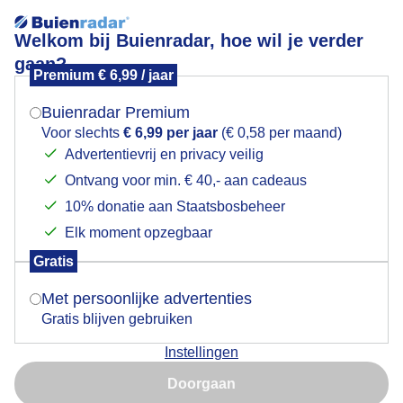
Welkom bij Buienradar, hoe wil je verder
gaan?
Premium € 6,99 / jaar
Mogen we je locatie gebruiken voor het
Regenbui boven Haarlem
weer?
Buienradar Premium
Voor slechts
€ 6,99 per jaar
(€ 0,58 per maand)
Advertentievrij en privacy veilig
Ontvang voor min. € 40,- aan cadeaus
Indien je hier nog geen akkoord op hebt gegeven,
verschijnt er zo een pop-up uit je browser waarin
10% donatie aan Staatsbosbeheer
deze toestemming gevraagd wordt.
Elk moment opzegbaar
Gratis
Is goed, toon de popup
Met persoonlijke advertenties
Gratis blijven gebruiken
Regenbui
Instellingen
Nu niet, misschien later
Door: Jos Hendriks
Gemaakt: 13-05-2026, 66x bekeken
Doorgaan
Gebruik je Safari en wil je niet elke dag deze pop-up zien?