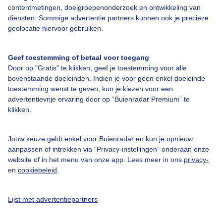
contentmetingen, doelgroepenonderzoek en ontwikkeling van
diensten. Sommige advertentie partners kunnen ook je precieze
Bedrijfsgegevens
geolocatie hiervoor gebruiken.
Veelgestelde vragen
Geef toestemming of betaal voor toegang
Contact
Door op "Gratis" te klikken, geef je toestemming voor alle
Toegankelijkheid
bovenstaande doeleinden. Indien je voor geen enkel doeleinde
toestemming wenst te geven, kun je kiezen voor een
Gebruikersvoorwaarden
advertentievrije ervaring door op “Buienradar Premium” te
klikken.
Adverteren
Buienradar Team
Jouw keuze geldt enkel voor Buienradar en kun je opnieuw
Privacy beleid
aanpassen of intrekken via “Privacy-instellingen” onderaan onze
website of in het menu van onze app. Lees meer in ons
privacy-
Cookie beleid
en
cookiebeleid
.
Privacy instellingen
Gratis weerdata
Lijst met advertentiepartners
@BuienradarNL