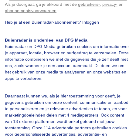
Als je doorgaat, ga je akkoord met de
gebruikers-
,
privacy-
en
Klik
hier
om dit aan te passen
abonnementsvoorwaarden
.
Heb je al een Buienradar-abonnement?
Inloggen
Jacobsladder
Regen
Zonsopkomst
Buienradar is onderdeel van DPG Media.
Buienradar en DPG Media gebruiken cookies om informatie over
Bekijk slideshow
je apparaat, locatie, browser en surfgedrag te verzamelen. Deze
informatie combineren we met de gegevens die je zelf deelt met
ons, zoals wanneer je een account aanmaakt. Dit doen we om
het gebruik van onze media te analyseren en onze websites en
apps te verbeteren.
Een moment geduld aub...
Daarnaast kunnen we, als je hier toestemming voor geeft, je
gegevens gebruiken om onze content, communicatie en aanbod
te personaliseren en je relevante advertenties te tonen, en voor
marketingdoeleinden delen met 4 mediapartners. Ook content
van 13 externe platformen wordt enkel getoond met jouw
toestemming. Onze 114 advertentie partners gebruiken cookies
voor gepersonaliseerde advertenties, advertentie- en
Over Buienradar