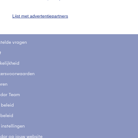
Lijst met advertentiepartners
uienradar
Mijn weer
fsgegevens
De Bilt
stelde vragen
t
elijkheid
kersvoorwaarden
eren
adar Team
 beleid
 beleid
 instellingen
adar op jouw website