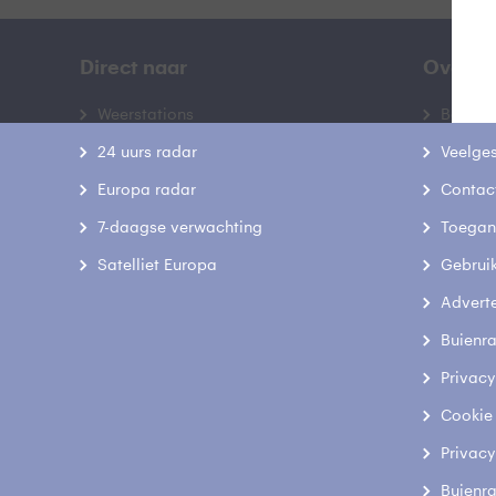
Direct naar
Over B
Weerstations
Bedrij
24 uurs radar
Veelge
Europa radar
Contac
7-daagse verwachting
Toegank
Satelliet Europa
Gebrui
Advert
Buienr
Privacy
Cookie
Privacy
Buienr