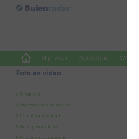
Mijn weer
Nederland
Wereld
Foto en video
B
Uitgelicht
Weerfoto van de maand
Laatst toegevoegd
Best gewaardeerd
Populaire categorieën