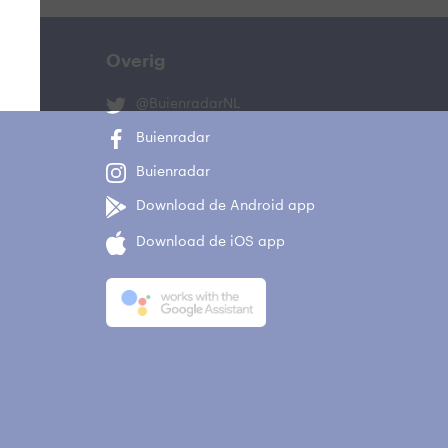
Overig
@BuienradarNL
Buienradar
Buienradar
Download de Android app
Download de iOS app