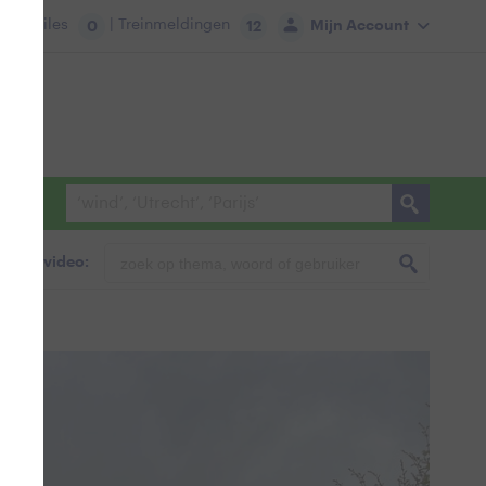
tie:
Files
| Treinmeldingen
Mijn Account
0
12
foto & video: