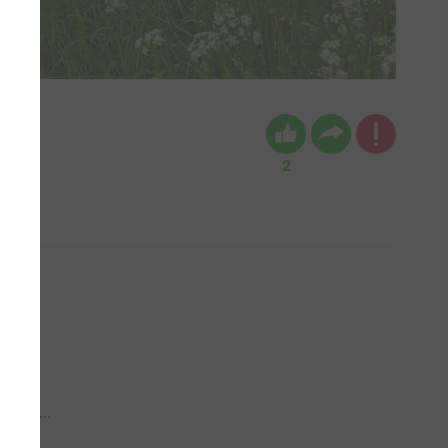
2
 aub...