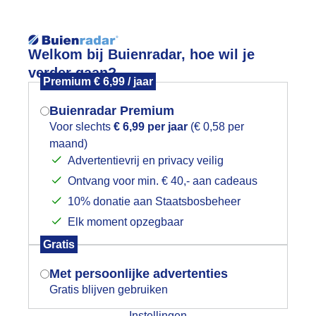
Reisinforma
Welkom bij Buienradar, hoe wil je
verder gaan?
Premium € 6,99 / jaar
Buienradar Premium
Voor slechts
€ 6,99 per jaar
(€ 0,58 per
wijd
Foto en video
Weerzine
maand)
Mogen we je locatie gebruiken voor
Advertentievrij en privacy veilig
het weer?
Zoeken in 
Ontvang voor min. € 40,- aan cadeaus
10% donatie aan Staatsbosbeheer
ewolkt en koud vanmorgen
Elk moment opzegbaar
Indien je hier nog geen akkoord op hebt
Gratis
gegeven, verschijnt er zo een pop-up uit
je browser waarin deze toestemming
Met persoonlijke advertenties
gevraagd wordt.
Gratis blijven gebruiken
Instellingen