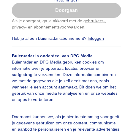
Is goed, toon de popup
Doorgaan
Nu niet, misschien later
Als je doorgaat, ga je akkoord met de
gebruikers-
,
privacy-
en
abonnementsvoorwaarden
.
Gebruik je Safari en wil je niet elke dag deze pop-up
zien?
Heb je al een Buienradar-abonnement?
Inloggen
Klik
hier
om dit aan te passen
Buienradar is onderdeel van DPG Media.
Buienradar en DPG Media gebruiken cookies om
informatie over je apparaat, locatie, browser en
surfgedrag te verzamelen. Deze informatie combineren
we met de gegevens die je zelf deelt met ons, zoals
wanneer je een account aanmaakt. Dit doen we om het
gebruik van onze media te analyseren en onze websites
en apps te verbeteren.
Daarnaast kunnen we, als je hier toestemming voor geeft,
je gegevens gebruiken om onze content, communicatie
en aanbod te personaliseren en je relevante advertenties