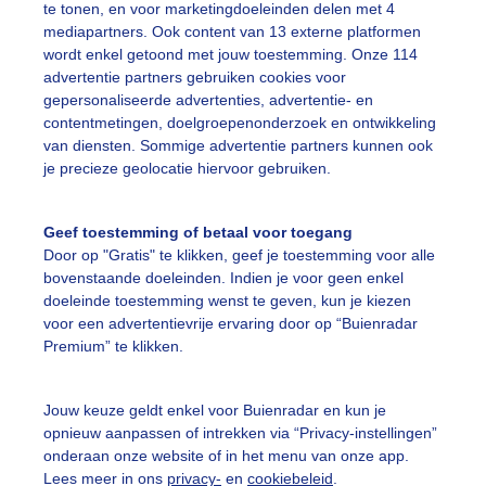
te tonen, en voor marketingdoeleinden delen met 4
mediapartners. Ook content van 13 externe platformen
wordt enkel getoond met jouw toestemming. Onze 114
advertentie partners gebruiken cookies voor
gepersonaliseerde advertenties, advertentie- en
erfoto
contentmetingen, doelgroepenonderzoek en ontwikkeling
van diensten. Sommige advertentie partners kunnen ook
r: Diana Huntjens
Gemaakt: 12-05-2026, 76x bekeken
je precieze geolocatie hiervoor gebruiken.
ente
Regen
Wolken
Geef toestemming of betaal voor toegang
Door op "Gratis" te klikken, geef je toestemming voor alle
bovenstaande doeleinden. Indien je voor geen enkel
doeleinde toestemming wenst te geven, kun je kiezen
ekijk slideshow
voor een advertentievrije ervaring door op “Buienradar
Premium” te klikken.
Jouw keuze geldt enkel voor Buienradar en kun je
opnieuw aanpassen of intrekken via “Privacy-instellingen”
Een moment geduld
onderaan onze website of in het menu van onze app.
Lees meer in ons
privacy-
en
cookiebeleid
.