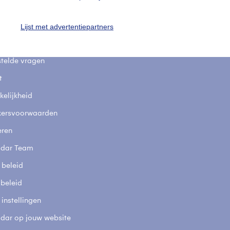
uienradar
Mijn weer
Lijst met advertentiepartners
fsgegevens
De Bilt
stelde vragen
t
elijkheid
kersvoorwaarden
eren
adar Team
 beleid
 beleid
 instellingen
adar op jouw website