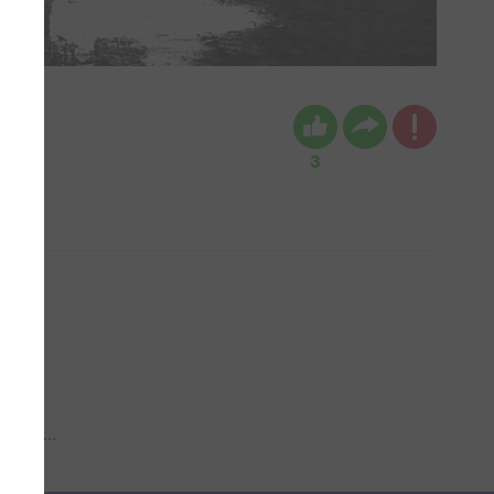
3
 aub...