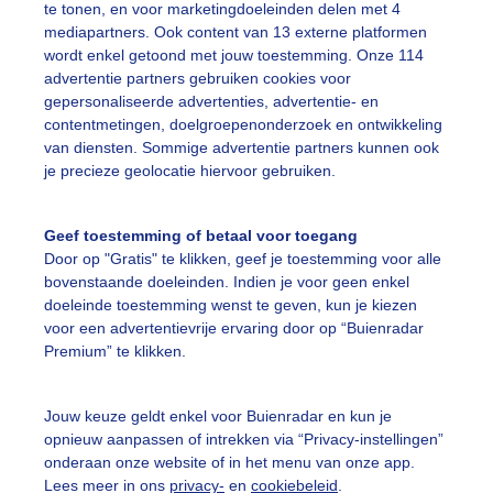
te tonen, en voor marketingdoeleinden delen met 4
mediapartners. Ook content van 13 externe platformen
wordt enkel getoond met jouw toestemming. Onze 114
advertentie partners gebruiken cookies voor
erfoto
gepersonaliseerde advertenties, advertentie- en
contentmetingen, doelgroepenonderzoek en ontwikkeling
r: Diana Huntjens
Gemaakt: 12-05-2026, 101x bekeken
van diensten. Sommige advertentie partners kunnen ook
je precieze geolocatie hiervoor gebruiken.
ente
Regen
Wolken
Geef toestemming of betaal voor toegang
Door op "Gratis" te klikken, geef je toestemming voor alle
bovenstaande doeleinden. Indien je voor geen enkel
ekijk slideshow
doeleinde toestemming wenst te geven, kun je kiezen
voor een advertentievrije ervaring door op “Buienradar
Premium” te klikken.
Jouw keuze geldt enkel voor Buienradar en kun je
Een moment geduld
opnieuw aanpassen of intrekken via “Privacy-instellingen”
onderaan onze website of in het menu van onze app.
Lees meer in ons
privacy-
en
cookiebeleid
.