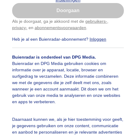
Is goed, toon de popup
Doorgaan
Nu niet, misschien later
Als je doorgaat, ga je akkoord met de
gebruikers-
,
privacy-
en
abonnementsvoorwaarden
.
Gebruik je Safari en wil je niet elke dag deze pop-up
zien?
Heb je al een Buienradar-abonnement?
Inloggen
Klik
hier
om dit aan te passen
Buienradar is onderdeel van DPG Media.
Buienradar en DPG Media gebruiken cookies om
informatie over je apparaat, locatie, browser en
surfgedrag te verzamelen. Deze informatie combineren
we met de gegevens die je zelf deelt met ons, zoals
wanneer je een account aanmaakt. Dit doen we om het
gebruik van onze media te analyseren en onze websites
en apps te verbeteren.
Daarnaast kunnen we, als je hier toestemming voor geeft,
je gegevens gebruiken om onze content, communicatie
en aanbod te personaliseren en je relevante advertenties