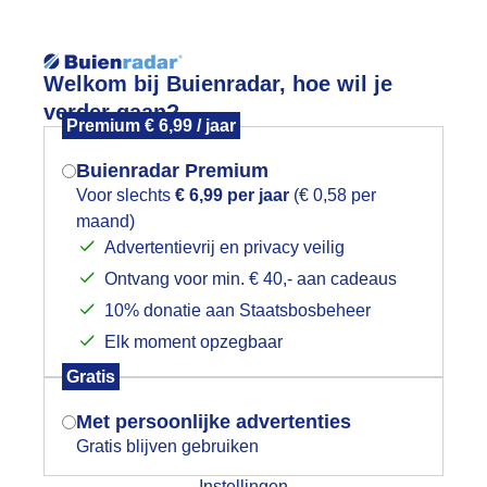
Reisinforma
Welkom bij Buienradar, hoe wil je
verder gaan?
Premium € 6,99 / jaar
Buienradar Premium
Voor slechts
€ 6,99 per jaar
(€ 0,58 per
wijd
Foto en video
Weerzine
maand)
Mogen we je locatie gebruiken voor
Advertentievrij en privacy veilig
het weer?
Zoeken in 
Ontvang voor min. € 40,- aan cadeaus
10% donatie aan Staatsbosbeheer
ewolkt en koud vanmorgen
Elk moment opzegbaar
Indien je hier nog geen akkoord op hebt
Gratis
gegeven, verschijnt er zo een pop-up uit
je browser waarin deze toestemming
Met persoonlijke advertenties
gevraagd wordt.
Gratis blijven gebruiken
Instellingen