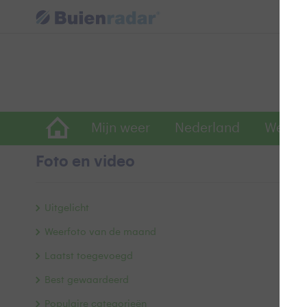
Mijn weer
Nederland
Wereld
Foto en video
B
Uitgelicht
Weerfoto van de maand
Laatst toegevoegd
Best gewaardeerd
Populaire categorieën