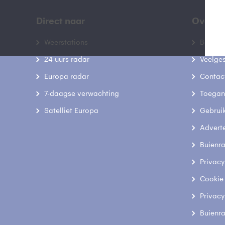
Direct naar
Over B
Weerstations
Bedrij
24 uurs radar
Veelge
Europa radar
Contac
7-daagse verwachting
Toegank
Satelliet Europa
Gebrui
Advert
Buienr
Privacy
Cookie
Privacy
Buienr