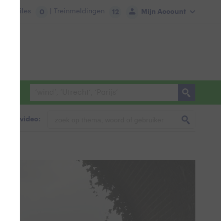
tie:
Files
| Treinmeldingen
Mijn Account
0
12
foto & video: