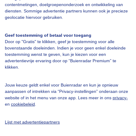
contentmetingen, doelgroepenonderzoek en ontwikkeling van
diensten. Sommige advertentie partners kunnen ook je precieze
geolocatie hiervoor gebruiken.
Over Buienradar
Geef toestemming of betaal voor toegang
Bedrijfsgegevens
Door op "Gratis" te klikken, geef je toestemming voor alle
Veelgestelde vragen
bovenstaande doeleinden. Indien je voor geen enkel doeleinde
toestemming wenst te geven, kun je kiezen voor een
Contact
advertentievrije ervaring door op “Buienradar Premium” te
Toegankelijkheid
klikken.
Gebruikersvoorwaarden
Jouw keuze geldt enkel voor Buienradar en kun je opnieuw
Adverteren
aanpassen of intrekken via “Privacy-instellingen” onderaan onze
website of in het menu van onze app. Lees meer in ons
privacy-
Buienradar Team
en
cookiebeleid
.
Privacy beleid
Cookie beleid
Lijst met advertentiepartners
Privacy instellingen