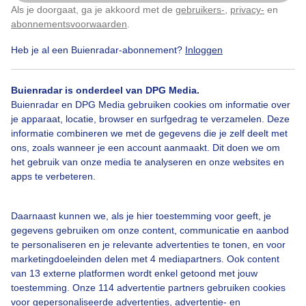
Als je doorgaat, ga je akkoord met de
gebruikers-
,
privacy-
en
Klik
hier
om dit aan te passen
abonnementsvoorwaarden
.
Door: Piet Grim
Gemaakt: 12-05-2026, 11x bekeken
Heb je al een Buienradar-abonnement?
Inloggen
Buienradar is onderdeel van DPG Media.
Zon
Wolken
Wind
Buienradar en DPG Media gebruiken cookies om informatie over
je apparaat, locatie, browser en surfgedrag te verzamelen. Deze
informatie combineren we met de gegevens die je zelf deelt met
ons, zoals wanneer je een account aanmaakt. Dit doen we om
Bekijk slideshow
het gebruik van onze media te analyseren en onze websites en
apps te verbeteren.
Daarnaast kunnen we, als je hier toestemming voor geeft, je
gegevens gebruiken om onze content, communicatie en aanbod
Een moment geduld aub...
te personaliseren en je relevante advertenties te tonen, en voor
marketingdoeleinden delen met 4 mediapartners. Ook content
van 13 externe platformen wordt enkel getoond met jouw
toestemming. Onze 114 advertentie partners gebruiken cookies
voor gepersonaliseerde advertenties, advertentie- en