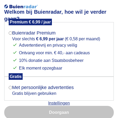
Welkom bij Buienradar, hoe wil je verder
gaan?
Premium € 6,99 / jaar
Mogen we je locatie gebruiken voor het
Lees meer.
weer?
Buienradar Premium
zon blauw wolken
Voor slechts
€ 6,99 per jaar
(€ 0,58 per maand)
Advertentievrij en privacy veilig
Ontvang voor min. € 40,- aan cadeaus
Indien je hier nog geen akkoord op hebt gegeven,
verschijnt er zo een pop-up uit je browser waarin
10% donatie aan Staatsbosbeheer
deze toestemming gevraagd wordt.
Elk moment opzegbaar
Gratis
Is goed, toon de popup
Met persoonlijke advertenties
Gratis blijven gebruiken
Instellingen
Nu niet, misschien later
zon blauwe lucht wolken 10 gr windmolens doen het
Doorgaan
goed vandaag
Gebruik je Safari en wil je niet elke dag deze pop-up zien?