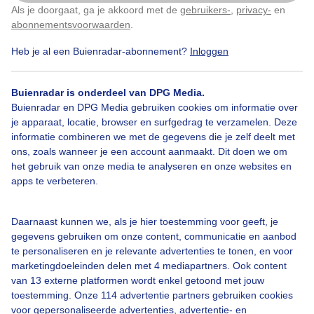
Als je doorgaat, ga je akkoord met de
gebruikers-
,
privacy-
en
Klik
hier
om dit aan te passen
abonnementsvoorwaarden
.
Fleurig
Heb je al een Buienradar-abonnement?
Inloggen
Door: Thirza
Gemaakt: 11-05-2026, 77x bekeken
Buienradar is onderdeel van DPG Media.
Buienradar en DPG Media gebruiken cookies om informatie over
je apparaat, locatie, browser en surfgedrag te verzamelen. Deze
informatie combineren we met de gegevens die je zelf deelt met
Lente
Zon
Wolken
ons, zoals wanneer je een account aanmaakt. Dit doen we om
het gebruik van onze media te analyseren en onze websites en
apps te verbeteren.
Bekijk slideshow
Daarnaast kunnen we, als je hier toestemming voor geeft, je
gegevens gebruiken om onze content, communicatie en aanbod
te personaliseren en je relevante advertenties te tonen, en voor
marketingdoeleinden delen met 4 mediapartners. Ook content
van 13 externe platformen wordt enkel getoond met jouw
Een moment geduld aub...
toestemming. Onze 114 advertentie partners gebruiken cookies
voor gepersonaliseerde advertenties, advertentie- en