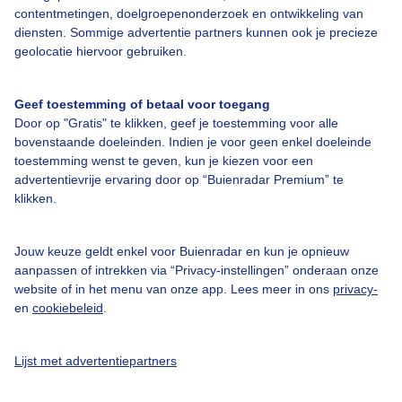
contentmetingen, doelgroepenonderzoek en ontwikkeling van
diensten. Sommige advertentie partners kunnen ook je precieze
geolocatie hiervoor gebruiken.
Geef toestemming of betaal voor toegang
Over Buienradar
Door op "Gratis" te klikken, geef je toestemming voor alle
bovenstaande doeleinden. Indien je voor geen enkel doeleinde
Bedrijfsgegevens
toestemming wenst te geven, kun je kiezen voor een
advertentievrije ervaring door op “Buienradar Premium” te
Veelgestelde vragen
klikken.
Contact
Toegankelijkheid
Jouw keuze geldt enkel voor Buienradar en kun je opnieuw
aanpassen of intrekken via “Privacy-instellingen” onderaan onze
Gebruikersvoorwaarden
website of in het menu van onze app. Lees meer in ons
privacy-
en
cookiebeleid
.
Adverteren
Buienradar Team
Lijst met advertentiepartners
Privacy beleid