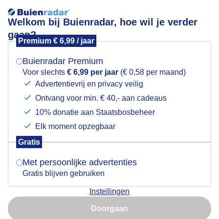
Welkom bij Buienradar, hoe wil je verder
gaan?
Premium € 6,99 / jaar
Mogen we je locatie gebruiken voor het
Lees meer.
weer?
Buienradar Premium
Koekoeksbloem
Voor slechts
€ 6,99 per jaar
(€ 0,58 per maand)
Advertentievrij en privacy veilig
Ontvang voor min. € 40,- aan cadeaus
Indien je hier nog geen akkoord op hebt gegeven,
verschijnt er zo een pop-up uit je browser waarin
10% donatie aan Staatsbosbeheer
deze toestemming gevraagd wordt.
Elk moment opzegbaar
Gratis
Is goed, toon de popup
Met persoonlijke advertenties
Gratis blijven gebruiken
Instellingen
Nu niet, misschien later
Doorgaan
Gebruik je Safari en wil je niet elke dag deze pop-up zien?