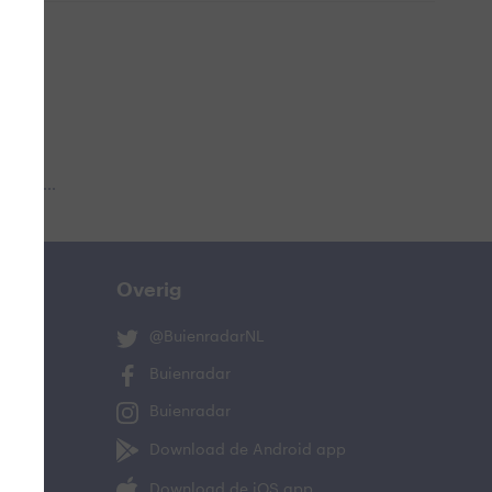
 aub...
Overig
@BuienradarNL
Buienradar
Buienradar
Download de Android app
Download de iOS app