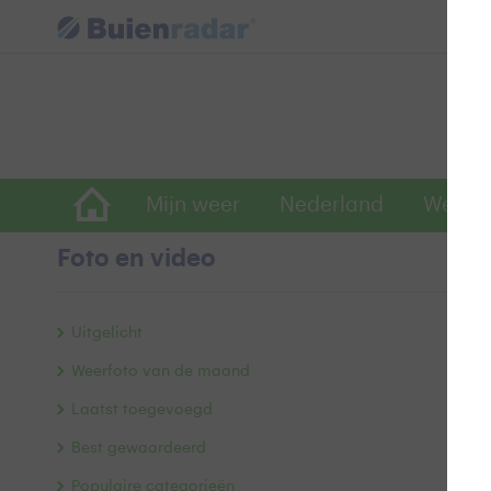
Mijn weer
Nederland
Wereld
Foto en video
B
Uitgelicht
Weerfoto van de maand
Laatst toegevoegd
Best gewaardeerd
Populaire categorieën