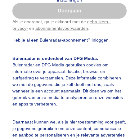
Is goed, toon de popup
Doorgaan
Nu niet, misschien later
Als je doorgaat, ga je akkoord met de
gebruikers-
,
privacy-
en
abonnementsvoorwaarden
.
Gebruik je Safari en wil je niet elke dag deze pop-up
zien?
Heb je al een Buienradar-abonnement?
Inloggen
Klik
hier
om dit aan te passen
Buienradar is onderdeel van DPG Media.
Buienradar en DPG Media gebruiken cookies om
informatie over je apparaat, locatie, browser en
surfgedrag te verzamelen. Deze informatie combineren
we met de gegevens die je zelf deelt met ons, zoals
wanneer je een account aanmaakt. Dit doen we om het
gebruik van onze media te analyseren en onze websites
en apps te verbeteren.
Daarnaast kunnen we, als je hier toestemming voor geeft,
r: Kees Jak
Gemaakt: 11-05-2026, 37x bekeken
je gegevens gebruiken om onze content, communicatie
en aanbod te personaliseren en je relevante advertenties