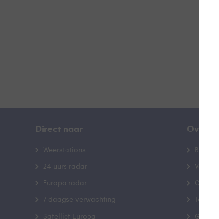
B
Direct naar
Over B
Weerstations
Bedrij
24 uurs radar
Veelge
Europa radar
Contac
7-daagse verwachting
Toegank
Satelliet Europa
Gebrui