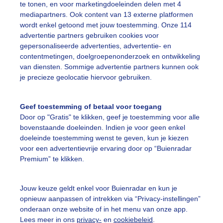
te tonen, en voor marketingdoeleinden delen met 4
mediapartners. Ook content van 13 externe platformen
ekijk slideshow
wordt enkel getoond met jouw toestemming. Onze 114
advertentie partners gebruiken cookies voor
gepersonaliseerde advertenties, advertentie- en
contentmetingen, doelgroepenonderzoek en ontwikkeling
van diensten. Sommige advertentie partners kunnen ook
je precieze geolocatie hiervoor gebruiken.
Een moment geduld
Geef toestemming of betaal voor toegang
Door op "Gratis" te klikken, geef je toestemming voor alle
bovenstaande doeleinden. Indien je voor geen enkel
uienradar
Mijn weer
doeleinde toestemming wenst te geven, kun je kiezen
voor een advertentievrije ervaring door op “Buienradar
fsgegevens
De Bilt
Premium” te klikken.
stelde vragen
t
Jouw keuze geldt enkel voor Buienradar en kun je
opnieuw aanpassen of intrekken via “Privacy-instellingen”
elijkheid
onderaan onze website of in het menu van onze app.
Lees meer in ons
privacy-
en
cookiebeleid
.
kersvoorwaarden