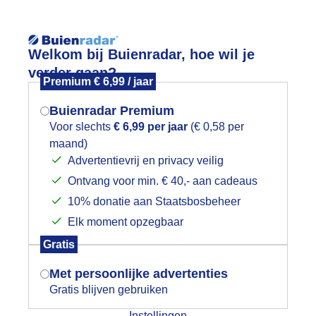
Reisinforma
Welkom bij Buienradar, hoe wil je
verder gaan?
Premium € 6,99 / jaar
Buienradar Premium
Voor slechts
€ 6,99 per jaar
(€ 0,58 per
wijd
Foto en video
Weerzine
maand)
Mogen we je locatie gebruiken voor
Advertentievrij en privacy veilig
het weer?
Zoeken in 
Ontvang voor min. € 40,- aan cadeaus
10% donatie aan Staatsbosbeheer
uien
Elk moment opzegbaar
Indien je hier nog geen akkoord op hebt
Gratis
gegeven, verschijnt er zo een pop-up uit
je browser waarin deze toestemming
Met persoonlijke advertenties
gevraagd wordt.
Gratis blijven gebruiken
Instellingen