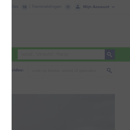
tie:
Files
| Treinmeldingen
Mijn Account
18
11
foto & video: