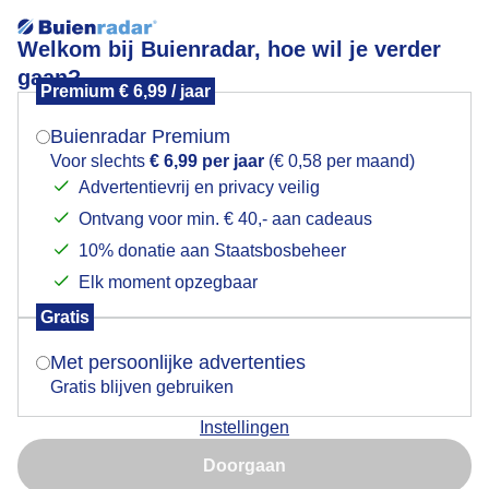
Welkom bij Buienradar, hoe wil je verder
gaan?
Premium € 6,99 / jaar
Mogen we je locatie gebruiken voor het
Dreigende luchten
weer?
Buienradar Premium
Voor slechts
€ 6,99 per jaar
(€ 0,58 per maand)
Advertentievrij en privacy veilig
Ontvang voor min. € 40,- aan cadeaus
Indien je hier nog geen akkoord op hebt gegeven,
verschijnt er zo een pop-up uit je browser waarin
10% donatie aan Staatsbosbeheer
deze toestemming gevraagd wordt.
Elk moment opzegbaar
Gratis
Is goed, toon de popup
Met persoonlijke advertenties
Gratis blijven gebruiken
Instellingen
Nu niet, misschien later
Door: Kees Jak
Gemaakt: 11-05-2026, 5896x bekeken
Doorgaan
Gebruik je Safari en wil je niet elke dag deze pop-up zien?