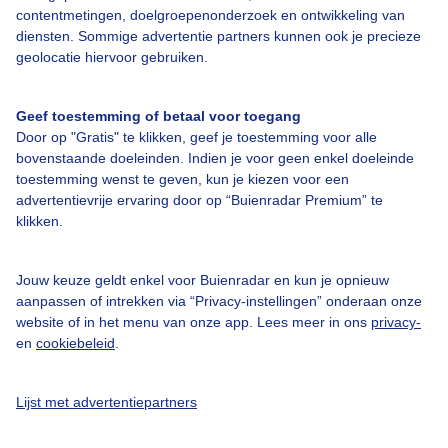
Bedrijfsgegevens
contentmetingen, doelgroepenonderzoek en ontwikkeling van
Veelgestelde vragen
diensten. Sommige advertentie partners kunnen ook je precieze
geolocatie hiervoor gebruiken.
Contact
Toegankelijkheid
Geef toestemming of betaal voor toegang
Door op "Gratis" te klikken, geef je toestemming voor alle
Gebruikersvoorwaarden
bovenstaande doeleinden. Indien je voor geen enkel doeleinde
Adverteren
toestemming wenst te geven, kun je kiezen voor een
advertentievrije ervaring door op “Buienradar Premium” te
Buienradar Team
klikken.
Privacy beleid
Cookie beleid
Jouw keuze geldt enkel voor Buienradar en kun je opnieuw
aanpassen of intrekken via “Privacy-instellingen” onderaan onze
Privacy instellingen
website of in het menu van onze app. Lees meer in ons
privacy-
Gratis weerdata
en
cookiebeleid
.
@BuienradarNL
Lijst met advertentiepartners
Buienradar