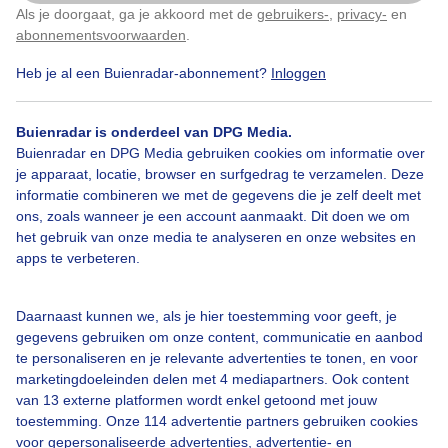
Als je doorgaat, ga je akkoord met de
gebruikers-
,
privacy-
en
Klik
hier
om dit aan te passen
1
abonnementsvoorwaarden
.
Heb je al een Buienradar-abonnement?
Inloggen
Bekijk slideshow
Buienradar is onderdeel van DPG Media.
Buienradar en DPG Media gebruiken cookies om informatie over
je apparaat, locatie, browser en surfgedrag te verzamelen. Deze
informatie combineren we met de gegevens die je zelf deelt met
ons, zoals wanneer je een account aanmaakt. Dit doen we om
het gebruik van onze media te analyseren en onze websites en
Een moment geduld aub...
apps te verbeteren.
Daarnaast kunnen we, als je hier toestemming voor geeft, je
gegevens gebruiken om onze content, communicatie en aanbod
te personaliseren en je relevante advertenties te tonen, en voor
marketingdoeleinden delen met 4 mediapartners. Ook content
Over Buienradar
van 13 externe platformen wordt enkel getoond met jouw
toestemming. Onze 114 advertentie partners gebruiken cookies
voor gepersonaliseerde advertenties, advertentie- en