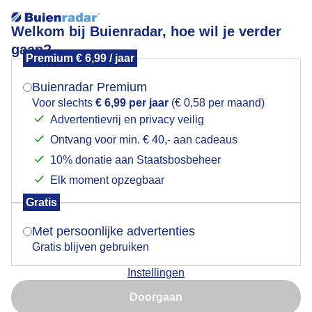
Welkom bij Buienradar, hoe wil je verder
gaan?
Premium € 6,99 / jaar
Mogen we je locatie gebruiken voor het
Lees meer.
weer?
Buienradar Premium
Fluitenkruid!
Voor slechts
€ 6,99 per jaar
(€ 0,58 per maand)
Advertentievrij en privacy veilig
Ontvang voor min. € 40,- aan cadeaus
Indien je hier nog geen akkoord op hebt gegeven,
verschijnt er zo een pop-up uit je browser waarin
10% donatie aan Staatsbosbeheer
deze toestemming gevraagd wordt.
Elk moment opzegbaar
Gratis
Is goed, toon de popup
Met persoonlijke advertenties
Gratis blijven gebruiken
Instellingen
Nu niet, misschien later
Wandelweer op Texel in het Krimbos vanmiddag.
Doorgaan
Gebruik je Safari en wil je niet elke dag deze pop-up zien?