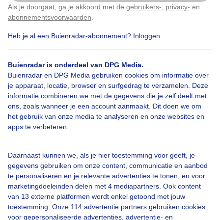
Als je doorgaat, ga je akkoord met de
gebruikers-
,
privacy-
en
Klik
hier
om dit aan te passen
Door: Frans Alderse Baas
Gemaakt: 11-05-2026, 9x bekeken
abonnementsvoorwaarden
.
Heb je al een Buienradar-abonnement?
Inloggen
Zon
Wolken
Wind
Buienradar is onderdeel van DPG Media.
Buienradar en DPG Media gebruiken cookies om informatie over
je apparaat, locatie, browser en surfgedrag te verzamelen. Deze
informatie combineren we met de gegevens die je zelf deelt met
Bekijk slideshow
ons, zoals wanneer je een account aanmaakt. Dit doen we om
het gebruik van onze media te analyseren en onze websites en
apps te verbeteren.
Daarnaast kunnen we, als je hier toestemming voor geeft, je
Een moment geduld aub...
gegevens gebruiken om onze content, communicatie en aanbod
te personaliseren en je relevante advertenties te tonen, en voor
marketingdoeleinden delen met 4 mediapartners. Ook content
van 13 externe platformen wordt enkel getoond met jouw
toestemming. Onze 114 advertentie partners gebruiken cookies
voor gepersonaliseerde advertenties, advertentie- en