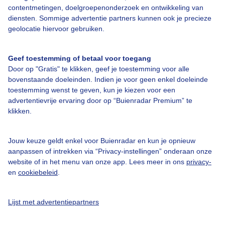
contentmetingen, doelgroepenonderzoek en ontwikkeling van
diensten. Sommige advertentie partners kunnen ook je precieze
Over Buienradar
geolocatie hiervoor gebruiken.
Bedrijfsgegevens
Geef toestemming of betaal voor toegang
Veelgestelde vragen
Door op "Gratis" te klikken, geef je toestemming voor alle
bovenstaande doeleinden. Indien je voor geen enkel doeleinde
Contact
toestemming wenst te geven, kun je kiezen voor een
advertentievrije ervaring door op “Buienradar Premium” te
Toegankelijkheid
klikken.
Gebruikersvoorwaarden
Adverteren
Jouw keuze geldt enkel voor Buienradar en kun je opnieuw
aanpassen of intrekken via “Privacy-instellingen” onderaan onze
Buienradar Team
website of in het menu van onze app. Lees meer in ons
privacy-
Privacy beleid
en
cookiebeleid
.
Cookie beleid
Lijst met advertentiepartners
Privacy instellingen
Gratis weerdata