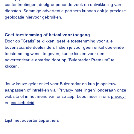
contentmetingen, doelgroepenonderzoek en ontwikkeling van
diensten. Sommige advertentie partners kunnen ook je precieze
Over Buienradar
geolocatie hiervoor gebruiken.
Bedrijfsgegevens
Geef toestemming of betaal voor toegang
Door op "Gratis" te klikken, geef je toestemming voor alle
Veelgestelde vragen
bovenstaande doeleinden. Indien je voor geen enkel doeleinde
toestemming wenst te geven, kun je kiezen voor een
Contact
advertentievrije ervaring door op “Buienradar Premium” te
Toegankelijkheid
klikken.
Gebruikersvoorwaarden
Jouw keuze geldt enkel voor Buienradar en kun je opnieuw
Adverteren
aanpassen of intrekken via “Privacy-instellingen” onderaan onze
Buienradar Team
website of in het menu van onze app. Lees meer in ons
privacy-
en
cookiebeleid
.
Privacy beleid
Cookie beleid
Lijst met advertentiepartners
Privacy instellingen