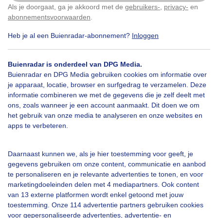
Als je doorgaat, ga je akkoord met de
gebruikers-
,
privacy-
en
Klik
hier
om dit aan te passen
abonnementsvoorwaarden
.
Door: Adri Joosse
Gemaakt: 11-05-2026, 13x bekeken
Heb je al een Buienradar-abonnement?
Inloggen
Buienradar is onderdeel van DPG Media.
Stapelwolken
Zon
Buienradar en DPG Media gebruiken cookies om informatie over
je apparaat, locatie, browser en surfgedrag te verzamelen. Deze
informatie combineren we met de gegevens die je zelf deelt met
ons, zoals wanneer je een account aanmaakt. Dit doen we om
Bekijk slideshow
het gebruik van onze media te analyseren en onze websites en
apps te verbeteren.
Daarnaast kunnen we, als je hier toestemming voor geeft, je
gegevens gebruiken om onze content, communicatie en aanbod
Een moment geduld aub...
te personaliseren en je relevante advertenties te tonen, en voor
marketingdoeleinden delen met 4 mediapartners. Ook content
van 13 externe platformen wordt enkel getoond met jouw
toestemming. Onze 114 advertentie partners gebruiken cookies
voor gepersonaliseerde advertenties, advertentie- en