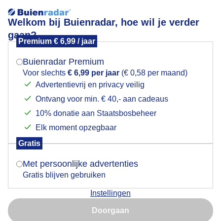
Welkom bij Buienradar, hoe wil je verder
gaan?
Premium € 6,99 / jaar
Mogen we je locatie gebruiken voor het
Lees meer.
weer?
Buienradar Premium
Stapelwolken.
Voor slechts
€ 6,99 per jaar
(€ 0,58 per maand)
Advertentievrij en privacy veilig
Ontvang voor min. € 40,- aan cadeaus
Indien je hier nog geen akkoord op hebt gegeven,
verschijnt er zo een pop-up uit je browser waarin
10% donatie aan Staatsbosbeheer
deze toestemming gevraagd wordt.
Elk moment opzegbaar
Gratis
Is goed, toon de popup
Met persoonlijke advertenties
Gratis blijven gebruiken
Instellingen
Nu niet, misschien later
Doorgaan
Vanmorgen zon en veel stapelwolken.
Gebruik je Safari en wil je niet elke dag deze pop-up zien?