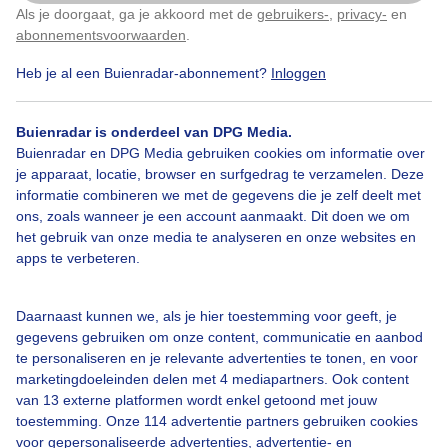
Als je doorgaat, ga je akkoord met de
gebruikers-
,
privacy-
en
Door: Carla Versteege
Gemaakt: 04-05-2026, 116x bekeken
Klik
hier
om dit aan te passen
abonnementsvoorwaarden
.
Heb je al een Buienradar-abonnement?
Inloggen
Wolken
Dieren
Buienradar is onderdeel van DPG Media.
Buienradar en DPG Media gebruiken cookies om informatie over
je apparaat, locatie, browser en surfgedrag te verzamelen. Deze
informatie combineren we met de gegevens die je zelf deelt met
Bekijk slideshow
ons, zoals wanneer je een account aanmaakt. Dit doen we om
het gebruik van onze media te analyseren en onze websites en
apps te verbeteren.
Daarnaast kunnen we, als je hier toestemming voor geeft, je
Een moment geduld aub...
gegevens gebruiken om onze content, communicatie en aanbod
te personaliseren en je relevante advertenties te tonen, en voor
marketingdoeleinden delen met 4 mediapartners. Ook content
van 13 externe platformen wordt enkel getoond met jouw
toestemming. Onze 114 advertentie partners gebruiken cookies
voor gepersonaliseerde advertenties, advertentie- en