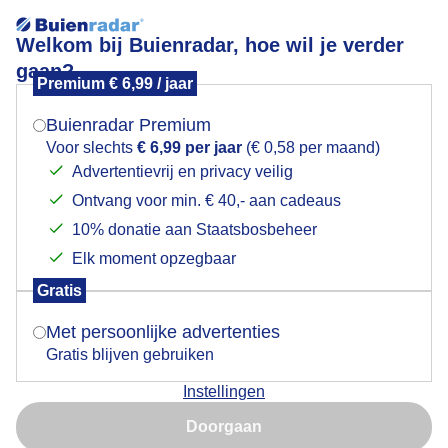
Welkom bij Buienradar, hoe wil je verder
gaan?
Premium € 6,99 / jaar
Mogen we je locatie gebruiken voor het
Wegwezen!!!
weer?
Buienradar Premium
Voor slechts
€ 6,99 per jaar
(€ 0,58 per maand)
Advertentievrij en privacy veilig
Ontvang voor min. € 40,- aan cadeaus
Indien je hier nog geen akkoord op hebt gegeven,
verschijnt er zo een pop-up uit je browser waarin
10% donatie aan Staatsbosbeheer
deze toestemming gevraagd wordt.
Elk moment opzegbaar
Gratis
Is goed, toon de popup
Met persoonlijke advertenties
Gratis blijven gebruiken
De Meerkoet had meerdere pogingen nodig om de
Instellingen
belager van zijn vrouwtje en nest te verjagen telkens
Nu niet, misschien later
kwam hij terug, maar uiteindelijk vloog hij echt weg!
Doorgaan
Gebruik je Safari en wil je niet elke dag deze pop-up zien?