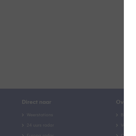
L
B
Direct naar
Over B
Weerstations
Bedrij
24 uurs radar
Veelge
Europa radar
Contac