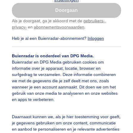
Is goed, toon de popup
Doorgaan
Nu niet, misschien later
Als je doorgaat, ga je akkoord met de
gebruikers-
,
privacy-
en
abonnementsvoorwaarden
.
Gebruik je Safari en wil je niet elke dag deze pop-up
zien?
Heb je al een Buienradar-abonnement?
Inloggen
Klik
hier
om dit aan te passen
Buienradar is onderdeel van DPG Media.
Buienradar en DPG Media gebruiken cookies om
informatie over je apparaat, locatie, browser en
surfgedrag te verzamelen. Deze informatie combineren
we met de gegevens die je zelf deelt met ons, zoals
wanneer je een account aanmaakt. Dit doen we om het
gebruik van onze media te analyseren en onze websites
en apps te verbeteren.
genachtig in de ochtend
Daarnaast kunnen we, als je hier toestemming voor geeft,
je gegevens gebruiken om onze content, communicatie
r: Jos Hebben
Gemaakt: 11-05-2026, 10x bekeken
en aanbod te personaliseren en je relevante advertenties