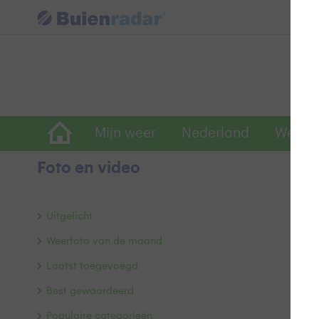
Mijn weer
Nederland
Wereld
Foto en video
R
Uitgelicht
Weerfoto van de maand
Laatst toegevoegd
Best gewaardeerd
Populaire categorieën