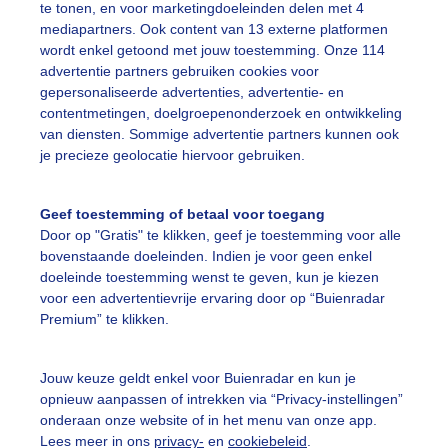
te tonen, en voor marketingdoeleinden delen met 4
mediapartners. Ook content van 13 externe platformen
ente
Regen
Wolken
wordt enkel getoond met jouw toestemming. Onze 114
advertentie partners gebruiken cookies voor
gepersonaliseerde advertenties, advertentie- en
ekijk slideshow
contentmetingen, doelgroepenonderzoek en ontwikkeling
van diensten. Sommige advertentie partners kunnen ook
je precieze geolocatie hiervoor gebruiken.
Geef toestemming of betaal voor toegang
Door op "Gratis" te klikken, geef je toestemming voor alle
Een moment geduld
bovenstaande doeleinden. Indien je voor geen enkel
doeleinde toestemming wenst te geven, kun je kiezen
voor een advertentievrije ervaring door op “Buienradar
Premium” te klikken.
uienradar
Mijn weer
Jouw keuze geldt enkel voor Buienradar en kun je
fsgegevens
De Bilt
opnieuw aanpassen of intrekken via “Privacy-instellingen”
stelde vragen
onderaan onze website of in het menu van onze app.
Lees meer in ons
privacy-
en
cookiebeleid
.
t