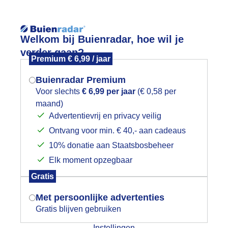
Reisinforma
Welkom bij Buienradar, hoe wil je
verder gaan?
Premium € 6,99 / jaar
Buienradar Premium
Voor slechts
€ 6,99 per jaar
(€ 0,58 per
wijd
Foto en video
Weerzine
maand)
Mogen we je locatie gebruiken voor
Advertentievrij en privacy veilig
het weer?
Zoeken in 
Ontvang voor min. € 40,- aan cadeaus
10% donatie aan Staatsbosbeheer
egenachtig in de ochtend
Elk moment opzegbaar
Indien je hier nog geen akkoord op hebt
Gratis
gegeven, verschijnt er zo een pop-up uit
je browser waarin deze toestemming
Met persoonlijke advertenties
gevraagd wordt.
Gratis blijven gebruiken
Instellingen