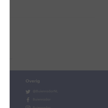
 aub...
Overig
@BuienradarNL
Buienradar
Buienradar