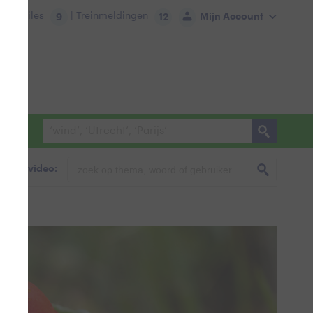
tie:
Files
| Treinmeldingen
Mijn Account
9
12
foto & video: