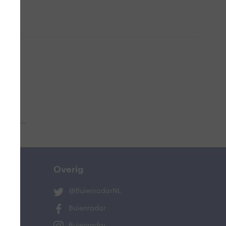
 aub...
Overig
@BuienradarNL
Buienradar
Buienradar