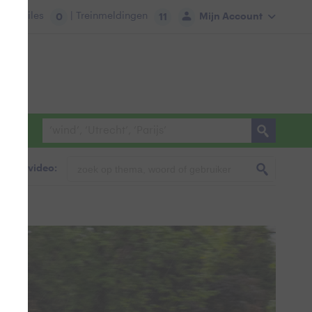
tie:
Files
| Treinmeldingen
Mijn Account
0
11
foto & video: