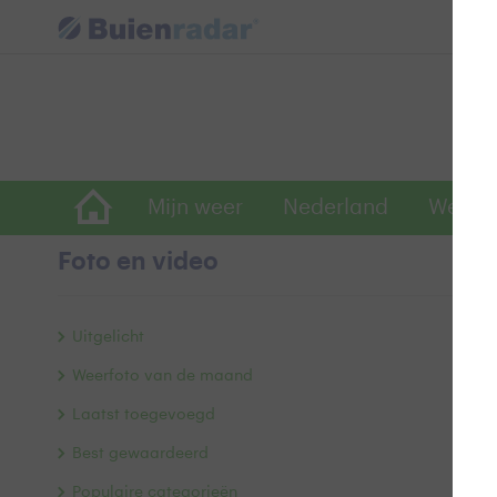
Mijn weer
Nederland
Wereld
Foto en video
R
Uitgelicht
Weerfoto van de maand
Laatst toegevoegd
Best gewaardeerd
Populaire categorieën