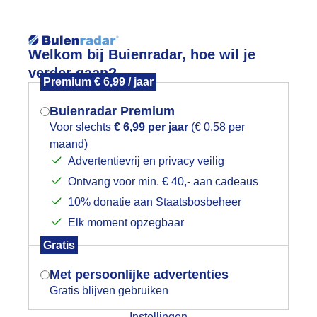
Reisinforma
Welkom bij Buienradar, hoe wil je
verder gaan?
Premium € 6,99 / jaar
Buienradar Premium
Voor slechts
€ 6,99 per jaar
(€ 0,58 per
wijd
Foto en video
Weerzine
maand)
Mogen we je locatie gebruiken voor
Advertentievrij en privacy veilig
het weer?
Zoeken in 
Ontvang voor min. € 40,- aan cadeaus
10% donatie aan Staatsbosbeheer
egenachtig in de ochtend
Elk moment opzegbaar
Indien je hier nog geen akkoord op hebt
Gratis
gegeven, verschijnt er zo een pop-up uit
je browser waarin deze toestemming
Met persoonlijke advertenties
gevraagd wordt.
Gratis blijven gebruiken
Instellingen