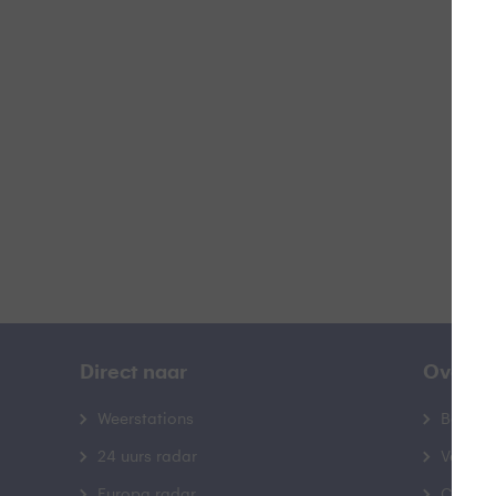
L
B
Direct naar
Over B
Weerstations
Bedrij
24 uurs radar
Veelge
Europa radar
Contac