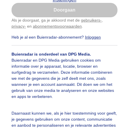
Is goed, toon de popup
Doorgaan
Nu niet, misschien later
Als je doorgaat, ga je akkoord met de
gebruikers-
,
privacy-
en
abonnementsvoorwaarden
.
Gebruik je Safari en wil je niet elke dag deze pop-up
zien?
Heb je al een Buienradar-abonnement?
Inloggen
Klik
hier
om dit aan te passen
Buienradar is onderdeel van DPG Media.
Buienradar en DPG Media gebruiken cookies om
informatie over je apparaat, locatie, browser en
surfgedrag te verzamelen. Deze informatie combineren
we met de gegevens die je zelf deelt met ons, zoals
wanneer je een account aanmaakt. Dit doen we om het
gebruik van onze media te analyseren en onze websites
en apps te verbeteren.
genachtig in de ochtend
Daarnaast kunnen we, als je hier toestemming voor geeft,
je gegevens gebruiken om onze content, communicatie
r: Jos Hebben
Gemaakt: 11-05-2026, 22x bekeken
en aanbod te personaliseren en je relevante advertenties