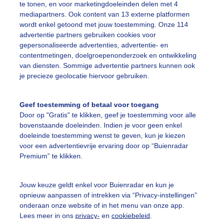
te tonen, en voor marketingdoeleinden delen met 4
mediapartners. Ook content van 13 externe platformen
ente
Regen
Wolken
wordt enkel getoond met jouw toestemming. Onze 114
advertentie partners gebruiken cookies voor
gepersonaliseerde advertenties, advertentie- en
ekijk slideshow
contentmetingen, doelgroepenonderzoek en ontwikkeling
van diensten. Sommige advertentie partners kunnen ook
je precieze geolocatie hiervoor gebruiken.
Geef toestemming of betaal voor toegang
Door op "Gratis" te klikken, geef je toestemming voor alle
Een moment geduld
bovenstaande doeleinden. Indien je voor geen enkel
doeleinde toestemming wenst te geven, kun je kiezen
voor een advertentievrije ervaring door op “Buienradar
Premium” te klikken.
uienradar
Mijn weer
Jouw keuze geldt enkel voor Buienradar en kun je
fsgegevens
De Bilt
opnieuw aanpassen of intrekken via “Privacy-instellingen”
stelde vragen
onderaan onze website of in het menu van onze app.
Lees meer in ons
privacy-
en
cookiebeleid
.
t