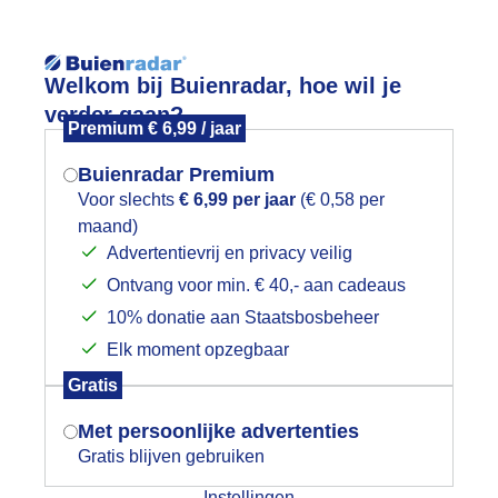
Reisinforma
Lees meer.
Welkom bij Buienradar, hoe wil je
verder gaan?
Premium € 6,99 / jaar
wijd
Foto en video
Weerzine
Buienradar Premium
Zoeken in 
Voor slechts
€ 6,99 per jaar
(€ 0,58 per
maand)
Mogen we je locatie gebruiken voor
is lenteweer!
Advertentievrij en privacy veilig
het weer?
Ontvang voor min. € 40,- aan cadeaus
10% donatie aan Staatsbosbeheer
Elk moment opzegbaar
Indien je hier nog geen akkoord op hebt
Gratis
gegeven, verschijnt er zo een pop-up uit
je browser waarin deze toestemming
Met persoonlijke advertenties
gevraagd wordt.
Gratis blijven gebruiken
Instellingen