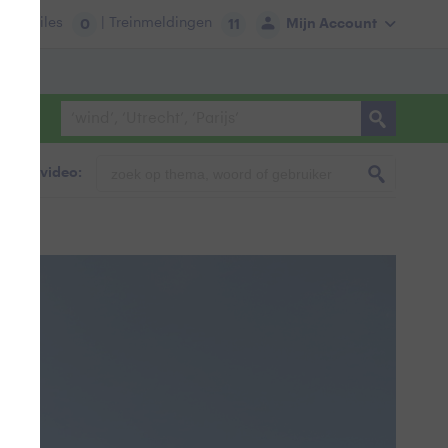
tie:
Files
| Treinmeldingen
Mijn Account
0
11
foto & video: