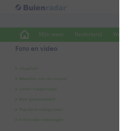
Mijn weer
Nederland
Wereld
Foto en video
Fr
Uitgelicht
Weerfoto van de maand
Laatst toegevoegd
Best gewaardeerd
Populaire categorieën
Foto/video toevoegen