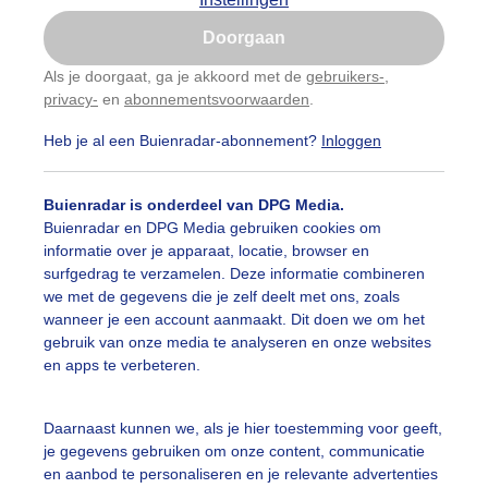
Is goed, toon de popup
Doorgaan
Nu niet, misschien later
Als je doorgaat, ga je akkoord met de
gebruikers-
,
privacy-
en
abonnementsvoorwaarden
.
Gebruik je Safari en wil je niet elke dag deze pop-up
zien?
Heb je al een Buienradar-abonnement?
Inloggen
Klik
hier
om dit aan te passen
Buienradar is onderdeel van DPG Media.
Buienradar en DPG Media gebruiken cookies om
informatie over je apparaat, locatie, browser en
surfgedrag te verzamelen. Deze informatie combineren
we met de gegevens die je zelf deelt met ons, zoals
wanneer je een account aanmaakt. Dit doen we om het
gebruik van onze media te analyseren en onze websites
 bewolking en soms ook vrij zonnig!
en apps te verbeteren.
r: Nico Vink
Gemaakt: 11-05-2026, 37x bekeken
Daarnaast kunnen we, als je hier toestemming voor geeft,
ente
Zon
Wolken
je gegevens gebruiken om onze content, communicatie
en aanbod te personaliseren en je relevante advertenties