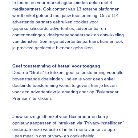
te tonen, en voor marketingdoeleinden delen met 4
mediapartners. Ook content van 13 externe platformen
ekijk slideshow
wordt enkel getoond met jouw toestemming. Onze 114
advertentie partners gebruiken cookies voor
gepersonaliseerde advertenties, advertentie- en
contentmetingen, doelgroepenonderzoek en ontwikkeling
van diensten. Sommige advertentie partners kunnen ook
je precieze geolocatie hiervoor gebruiken.
Een moment geduld
Geef toestemming of betaal voor toegang
Door op "Gratis" te klikken, geef je toestemming voor alle
bovenstaande doeleinden. Indien je voor geen enkel
uienradar
Mijn weer
doeleinde toestemming wenst te geven, kun je kiezen
voor een advertentievrije ervaring door op “Buienradar
fsgegevens
De Bilt
Premium” te klikken.
stelde vragen
Jouw keuze geldt enkel voor Buienradar en kun je
t
opnieuw aanpassen of intrekken via “Privacy-instellingen”
elijkheid
onderaan onze website of in het menu van onze app.
Lees meer in ons
privacy-
en
cookiebeleid
.
kersvoorwaarden