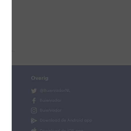
 aub...
Overig
@BuienradarNL
Buienradar
Buienradar
Download de Android app
Download de iOS app