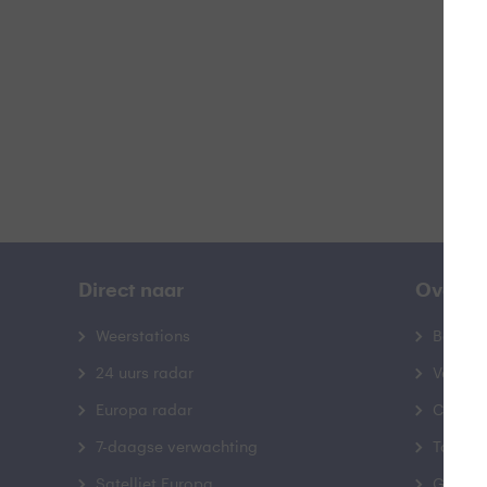
B
Direct naar
Over B
Weerstations
Bedrij
24 uurs radar
Veelge
Europa radar
Contac
7-daagse verwachting
Toegank
Satelliet Europa
Gebrui