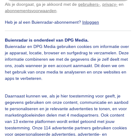
Als je doorgaat, ga je akkoord met de
gebruikers-
,
privacy-
en
Klik
hier
om dit aan te passen
abonnementsvoorwaarden
.
Heb je al een Buienradar-abonnement?
Inloggen
Lente
Wolken
Buienradar is onderdeel van DPG Media.
Buienradar en DPG Media gebruiken cookies om informatie over
Bekijk slideshow
je apparaat, locatie, browser en surfgedrag te verzamelen. Deze
informatie combineren we met de gegevens die je zelf deelt met
ons, zoals wanneer je een account aanmaakt. Dit doen we om
het gebruik van onze media te analyseren en onze websites en
apps te verbeteren.
Een moment geduld aub...
Daarnaast kunnen we, als je hier toestemming voor geeft, je
gegevens gebruiken om onze content, communicatie en aanbod
te personaliseren en je relevante advertenties te tonen, en voor
marketingdoeleinden delen met 4 mediapartners. Ook content
van 13 externe platformen wordt enkel getoond met jouw
toestemming. Onze 114 advertentie partners gebruiken cookies
voor gepersonaliseerde advertenties, advertentie- en
Over Buienradar