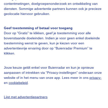
contentmetingen, doelgroepenonderzoek en ontwikkeling van
diensten. Sommige advertentie partners kunnen ook je precieze
Bedrijfsgegevens
geolocatie hiervoor gebruiken.
Veelgestelde vragen
Geef toestemming of betaal voor toegang
Contact
Door op "Gratis" te klikken, geef je toestemming voor alle
Toegankelijkheid
bovenstaande doeleinden. Indien je voor geen enkel doeleinde
toestemming wenst te geven, kun je kiezen voor een
Gebruikersvoorwaarden
advertentievrije ervaring door op “Buienradar Premium” te
klikken.
Adverteren
Buienradar Team
Jouw keuze geldt enkel voor Buienradar en kun je opnieuw
Privacy beleid
aanpassen of intrekken via “Privacy-instellingen” onderaan onze
website of in het menu van onze app. Lees meer in ons
privacy-
Cookie beleid
en
cookiebeleid
.
Privacy instellingen
Gratis weerdata
Lijst met advertentiepartners
@BuienradarNL