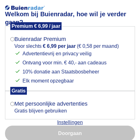
Welkom bij Buienradar, hoe wil je verder
gaan?
Premium € 6,99 / jaar
Mogen we je locatie gebruiken voor het
Bewolking vanmorgen
weer?
Buienradar Premium
Voor slechts
€ 6,99 per jaar
(€ 0,58 per maand)
Advertentievrij en privacy veilig
Ontvang voor min. € 40,- aan cadeaus
Indien je hier nog geen akkoord op hebt gegeven,
verschijnt er zo een pop-up uit je browser waarin
10% donatie aan Staatsbosbeheer
deze toestemming gevraagd wordt.
Elk moment opzegbaar
Gratis
Is goed, toon de popup
Met persoonlijke advertenties
Gratis blijven gebruiken
Bewolking vanmorgen. En frisjes
Instellingen
Nu niet, misschien later
Door: Mark Klos
Gemaakt: 11-05-2026, 99x bekeken
Doorgaan
Gebruik je Safari en wil je niet elke dag deze pop-up zien?