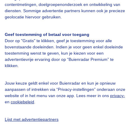
contentmetingen, doelgroepenonderzoek en ontwikkeling van
diensten. Sommige advertentie partners kunnen ook je precieze
geolocatie hiervoor gebruiken.
Geef toestemming of betaal voor toegang
Door op "Gratis" te klikken, geef je toestemming voor alle
bovenstaande doeleinden. Indien je voor geen enkel doeleinde
Fijne zondag
toestemming wenst te geven, kun je kiezen voor een
advertentievrije ervaring door op “Buienradar Premium” te
Door: Mark Klos
Gemaakt: 10-05-2026, 111x bekeken
klikken.
Jouw keuze geldt enkel voor Buienradar en kun je opnieuw
aanpassen of intrekken via “Privacy-instellingen” onderaan onze
Lente
Zon
website of in het menu van onze app. Lees meer in ons
privacy-
en
cookiebeleid
.
Bekijk slideshow
Lijst met advertentiepartners