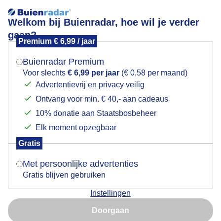
Welkom bij Buienradar, hoe wil je verder
gaan?
Premium € 6,99 / jaar
Mogen we je locatie gebruiken voor het
Fijne zondag
weer?
Buienradar Premium
Voor slechts
€ 6,99 per jaar
(€ 0,58 per maand)
Advertentievrij en privacy veilig
Ontvang voor min. € 40,- aan cadeaus
Indien je hier nog geen akkoord op hebt gegeven,
verschijnt er zo een pop-up uit je browser waarin
10% donatie aan Staatsbosbeheer
deze toestemming gevraagd wordt.
Elk moment opzegbaar
Gratis
Is goed, toon de popup
Met persoonlijke advertenties
Gratis blijven gebruiken
Instellingen
Nu niet, misschien later
Doorgaan
Gebruik je Safari en wil je niet elke dag deze pop-up zien?