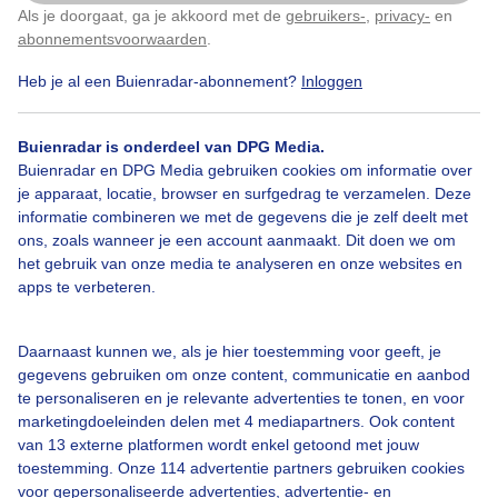
Als je doorgaat, ga je akkoord met de
gebruikers-
,
privacy-
en
Klik
hier
om dit aan te passen
abonnementsvoorwaarden
.
Heb je al een Buienradar-abonnement?
Inloggen
Buienradar is onderdeel van DPG Media.
Buienradar en DPG Media gebruiken cookies om informatie over
je apparaat, locatie, browser en surfgedrag te verzamelen. Deze
informatie combineren we met de gegevens die je zelf deelt met
ons, zoals wanneer je een account aanmaakt. Dit doen we om
het gebruik van onze media te analyseren en onze websites en
apps te verbeteren.
Daarnaast kunnen we, als je hier toestemming voor geeft, je
gegevens gebruiken om onze content, communicatie en aanbod
te personaliseren en je relevante advertenties te tonen, en voor
marketingdoeleinden delen met 4 mediapartners. Ook content
van 13 externe platformen wordt enkel getoond met jouw
toestemming. Onze 114 advertentie partners gebruiken cookies
voor gepersonaliseerde advertenties, advertentie- en