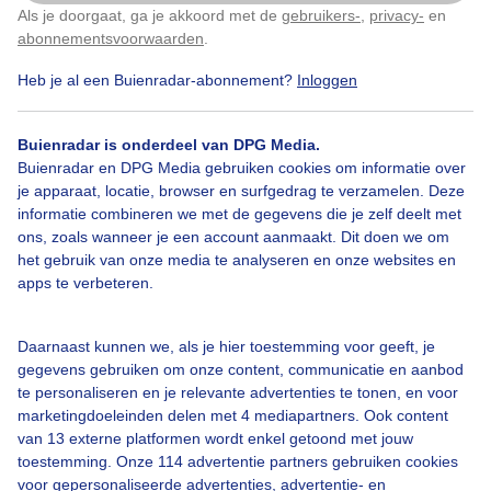
Als je doorgaat, ga je akkoord met de
gebruikers-
,
privacy-
en
Klik
hier
om dit aan te passen
abonnementsvoorwaarden
.
Heb je al een Buienradar-abonnement?
Inloggen
Bekijk slideshow
Buienradar is onderdeel van DPG Media.
Buienradar en DPG Media gebruiken cookies om informatie over
je apparaat, locatie, browser en surfgedrag te verzamelen. Deze
informatie combineren we met de gegevens die je zelf deelt met
ons, zoals wanneer je een account aanmaakt. Dit doen we om
Een moment geduld aub...
het gebruik van onze media te analyseren en onze websites en
apps te verbeteren.
Daarnaast kunnen we, als je hier toestemming voor geeft, je
gegevens gebruiken om onze content, communicatie en aanbod
te personaliseren en je relevante advertenties te tonen, en voor
Over Buienradar
marketingdoeleinden delen met 4 mediapartners. Ook content
van 13 externe platformen wordt enkel getoond met jouw
toestemming. Onze 114 advertentie partners gebruiken cookies
Bedrijfsgegevens
voor gepersonaliseerde advertenties, advertentie- en