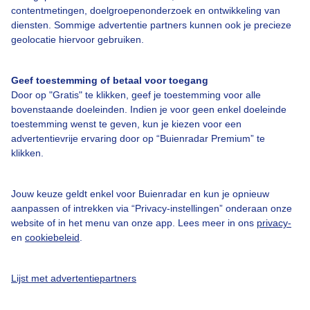
contentmetingen, doelgroepenonderzoek en ontwikkeling van
Veelgestelde vragen
diensten. Sommige advertentie partners kunnen ook je precieze
Contact
geolocatie hiervoor gebruiken.
Toegankelijkheid
Geef toestemming of betaal voor toegang
Gebruikersvoorwaarden
Door op "Gratis" te klikken, geef je toestemming voor alle
Adverteren
bovenstaande doeleinden. Indien je voor geen enkel doeleinde
toestemming wenst te geven, kun je kiezen voor een
Buienradar Team
advertentievrije ervaring door op “Buienradar Premium” te
klikken.
Privacy beleid
Cookie beleid
Jouw keuze geldt enkel voor Buienradar en kun je opnieuw
Privacy instellingen
aanpassen of intrekken via “Privacy-instellingen” onderaan onze
website of in het menu van onze app. Lees meer in ons
privacy-
Gratis weerdata
en
cookiebeleid
.
@BuienradarNL
Lijst met advertentiepartners
Buienradar
Buienradar