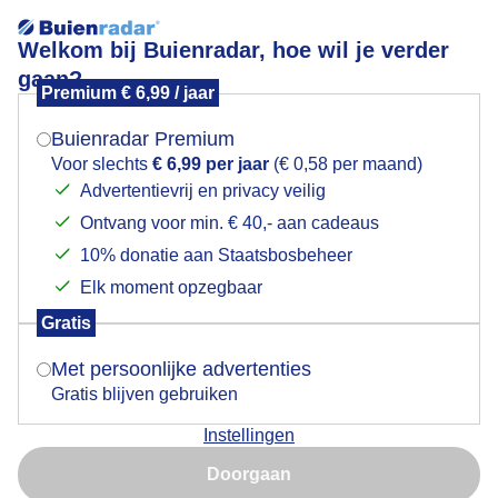
Welkom bij Buienradar, hoe wil je verder
gaan?
Premium € 6,99 / jaar
Mogen we je locatie gebruiken voor het
Weerfoto!
weer?
Buienradar Premium
Voor slechts
€ 6,99 per jaar
(€ 0,58 per maand)
Advertentievrij en privacy veilig
Ontvang voor min. € 40,- aan cadeaus
Indien je hier nog geen akkoord op hebt gegeven,
verschijnt er zo een pop-up uit je browser waarin
10% donatie aan Staatsbosbeheer
deze toestemming gevraagd wordt.
Elk moment opzegbaar
Gratis
Is goed, toon de popup
Met persoonlijke advertenties
Gratis blijven gebruiken
Instellingen
Nu niet, misschien later
Door: Nely V Frankenhuijzen
Gemaakt: 10-05-2026, 38x bekeken
Doorgaan
Gebruik je Safari en wil je niet elke dag deze pop-up zien?