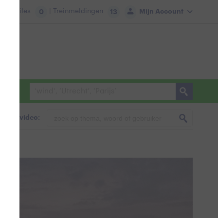
tie:
Files
| Treinmeldingen
Mijn Account
0
13
foto & video: