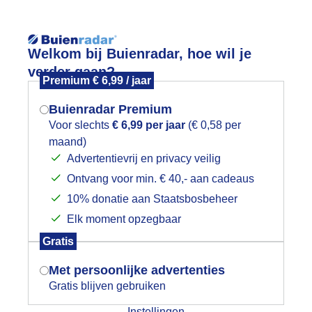
Reisinforma
Welkom bij Buienradar, hoe wil je
verder gaan?
Premium € 6,99 / jaar
Buienradar Premium
Voor slechts
€ 6,99 per jaar
(€ 0,58 per
wijd
Foto en video
Weerzine
maand)
Mogen we je locatie gebruiken voor
Advertentievrij en privacy veilig
het weer?
Zoeken in 
Ontvang voor min. € 40,- aan cadeaus
10% donatie aan Staatsbosbeheer
uchtkleuren na zonsondergang!
Elk moment opzegbaar
Indien je hier nog geen akkoord op hebt
Gratis
gegeven, verschijnt er zo een pop-up uit
je browser waarin deze toestemming
Met persoonlijke advertenties
gevraagd wordt.
Gratis blijven gebruiken
Instellingen