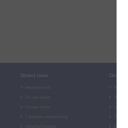
B
Direct naar
Over B
Weerstations
Bedrij
24 uurs radar
Veelge
Europa radar
Contac
7-daagse verwachting
Toegank
Satelliet Europa
Gebrui