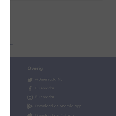
 aub...
Overig
@BuienradarNL
Buienradar
Buienradar
Download de Android app
Download de iOS app