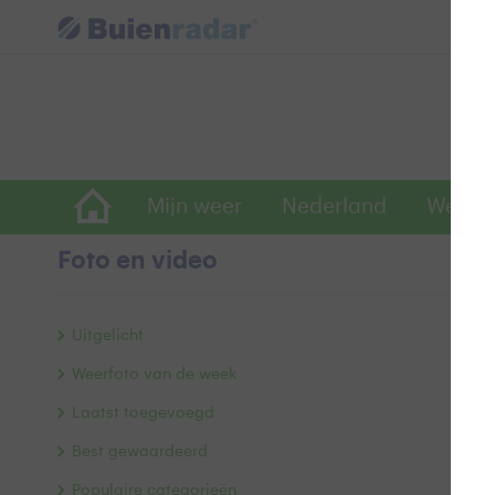
Mijn weer
Nederland
Wereld
Foto en video
L
Uitgelicht
Weerfoto van de week
Laatst toegevoegd
Best gewaardeerd
Populaire categorieën