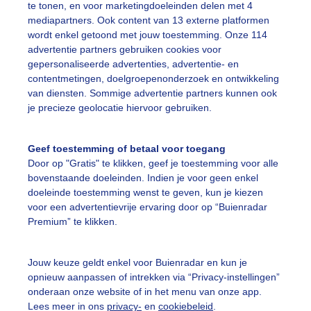
te tonen, en voor marketingdoeleinden delen met 4
mediapartners. Ook content van 13 externe platformen
ekijk slideshow
wordt enkel getoond met jouw toestemming. Onze 114
advertentie partners gebruiken cookies voor
gepersonaliseerde advertenties, advertentie- en
contentmetingen, doelgroepenonderzoek en ontwikkeling
van diensten. Sommige advertentie partners kunnen ook
je precieze geolocatie hiervoor gebruiken.
Een moment geduld
Geef toestemming of betaal voor toegang
Door op "Gratis" te klikken, geef je toestemming voor alle
bovenstaande doeleinden. Indien je voor geen enkel
uienradar
Mijn weer
doeleinde toestemming wenst te geven, kun je kiezen
voor een advertentievrije ervaring door op “Buienradar
fsgegevens
De Bilt
Premium” te klikken.
stelde vragen
t
Jouw keuze geldt enkel voor Buienradar en kun je
opnieuw aanpassen of intrekken via “Privacy-instellingen”
elijkheid
onderaan onze website of in het menu van onze app.
Lees meer in ons
privacy-
en
cookiebeleid
.
kersvoorwaarden