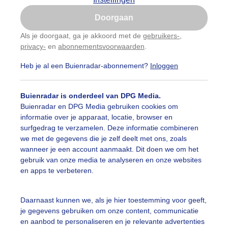
Is goed, toon de popup
Doorgaan
Nu niet, misschien later
Als je doorgaat, ga je akkoord met de
gebruikers-
,
privacy-
en
abonnementsvoorwaarden
.
Gebruik je Safari en wil je niet elke dag deze pop-up
zien?
Heb je al een Buienradar-abonnement?
Inloggen
Klik
hier
om dit aan te passen
Buienradar is onderdeel van DPG Media.
Buienradar en DPG Media gebruiken cookies om
informatie over je apparaat, locatie, browser en
surfgedrag te verzamelen. Deze informatie combineren
we met de gegevens die je zelf deelt met ons, zoals
wanneer je een account aanmaakt. Dit doen we om het
gebruik van onze media te analyseren en onze websites
en apps te verbeteren.
Daarnaast kunnen we, als je hier toestemming voor geeft,
r: Nely V Frankenhuijzen
Gemaakt: 10-05-2026, 38x bekeken
je gegevens gebruiken om onze content, communicatie
en aanbod te personaliseren en je relevante advertenties