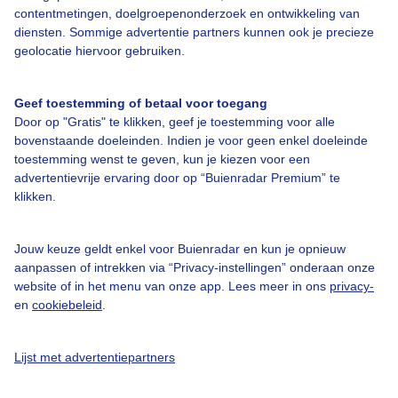
contentmetingen, doelgroepenonderzoek en ontwikkeling van
diensten. Sommige advertentie partners kunnen ook je precieze
Bedrijfsgegevens
geolocatie hiervoor gebruiken.
Veelgestelde vragen
Geef toestemming of betaal voor toegang
Contact
Door op "Gratis" te klikken, geef je toestemming voor alle
Toegankelijkheid
bovenstaande doeleinden. Indien je voor geen enkel doeleinde
toestemming wenst te geven, kun je kiezen voor een
Gebruikersvoorwaarden
advertentievrije ervaring door op “Buienradar Premium” te
Adverteren
klikken.
Buienradar Team
Jouw keuze geldt enkel voor Buienradar en kun je opnieuw
Privacy beleid
aanpassen of intrekken via “Privacy-instellingen” onderaan onze
website of in het menu van onze app. Lees meer in ons
privacy-
Cookie beleid
en
cookiebeleid
.
Privacy instellingen
Gratis weerdata
Lijst met advertentiepartners
@BuienradarNL