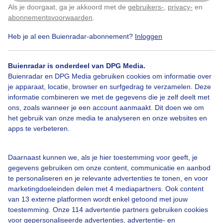
Als je doorgaat, ga je akkoord met de
gebruikers-
,
privacy-
en
Klik
hier
om dit aan te passen
Door: Nico
Gemaakt: 10-05-2026, 36x bekeken
abonnementsvoorwaarden
.
Heb je al een Buienradar-abonnement?
Inloggen
Buienradar is onderdeel van DPG Media.
Bekijk slideshow
Buienradar en DPG Media gebruiken cookies om informatie over
je apparaat, locatie, browser en surfgedrag te verzamelen. Deze
informatie combineren we met de gegevens die je zelf deelt met
ons, zoals wanneer je een account aanmaakt. Dit doen we om
het gebruik van onze media te analyseren en onze websites en
apps te verbeteren.
Een moment geduld aub...
Daarnaast kunnen we, als je hier toestemming voor geeft, je
gegevens gebruiken om onze content, communicatie en aanbod
te personaliseren en je relevante advertenties te tonen, en voor
marketingdoeleinden delen met 4 mediapartners. Ook content
van 13 externe platformen wordt enkel getoond met jouw
toestemming. Onze 114 advertentie partners gebruiken cookies
Over Buienradar
voor gepersonaliseerde advertenties, advertentie- en