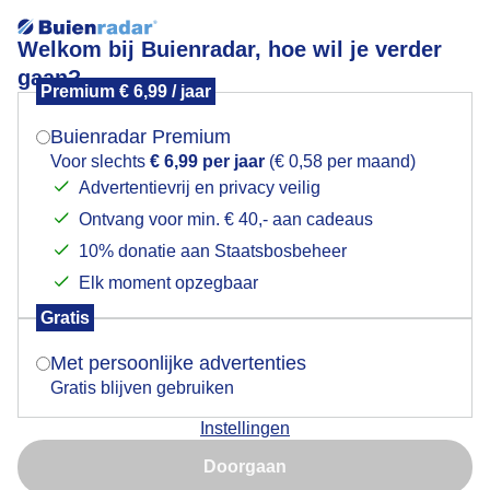
Welkom bij Buienradar, hoe wil je verder
gaan?
Premium € 6,99 / jaar
Mogen we je locatie gebruiken voor het
lepelaar en prachtige kleuren aan de noorderham in
weer?
Krommenie
Buienradar Premium
Voor slechts
€ 6,99 per jaar
(€ 0,58 per maand)
Advertentievrij en privacy veilig
Ontvang voor min. € 40,- aan cadeaus
Indien je hier nog geen akkoord op hebt gegeven,
verschijnt er zo een pop-up uit je browser waarin
10% donatie aan Staatsbosbeheer
deze toestemming gevraagd wordt.
Elk moment opzegbaar
Gratis
Is goed, toon de popup
Met persoonlijke advertenties
Gratis blijven gebruiken
Instellingen
Nu niet, misschien later
Doorgaan
Gebruik je Safari en wil je niet elke dag deze pop-up zien?