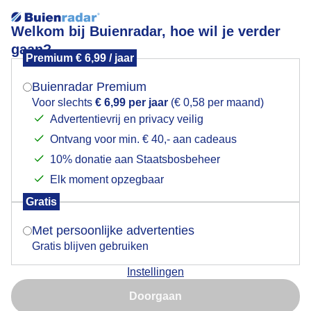
Welkom bij Buienradar, hoe wil je verder
gaan?
Premium € 6,99 / jaar
Mogen we je locatie gebruiken voor het
ik ging vanochtend de mist in, maar het was zo
weer?
MOOI.......... bij Krommeniedijk
Buienradar Premium
Voor slechts
€ 6,99 per jaar
(€ 0,58 per maand)
Advertentievrij en privacy veilig
Ontvang voor min. € 40,- aan cadeaus
Indien je hier nog geen akkoord op hebt gegeven,
verschijnt er zo een pop-up uit je browser waarin
10% donatie aan Staatsbosbeheer
deze toestemming gevraagd wordt.
Elk moment opzegbaar
Gratis
Is goed, toon de popup
Met persoonlijke advertenties
Gratis blijven gebruiken
Door: Nico
Gemaakt: 09-05-2026, 53x bekeken
Instellingen
Nu niet, misschien later
Doorgaan
Gebruik je Safari en wil je niet elke dag deze pop-up zien?