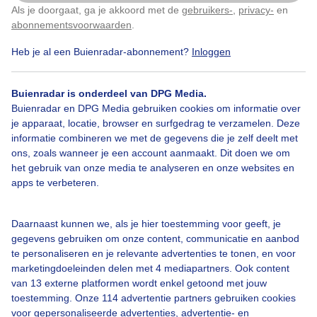
Als je doorgaat, ga je akkoord met de
gebruikers-
,
privacy-
en
Klik
hier
om dit aan te passen
abonnementsvoorwaarden
.
Bekijk slideshow
Heb je al een Buienradar-abonnement?
Inloggen
Buienradar is onderdeel van DPG Media.
Buienradar en DPG Media gebruiken cookies om informatie over
je apparaat, locatie, browser en surfgedrag te verzamelen. Deze
informatie combineren we met de gegevens die je zelf deelt met
Een moment geduld aub...
ons, zoals wanneer je een account aanmaakt. Dit doen we om
het gebruik van onze media te analyseren en onze websites en
apps te verbeteren.
Daarnaast kunnen we, als je hier toestemming voor geeft, je
gegevens gebruiken om onze content, communicatie en aanbod
Over Buienradar
te personaliseren en je relevante advertenties te tonen, en voor
marketingdoeleinden delen met 4 mediapartners. Ook content
van 13 externe platformen wordt enkel getoond met jouw
Bedrijfsgegevens
toestemming. Onze 114 advertentie partners gebruiken cookies
Veelgestelde vragen
voor gepersonaliseerde advertenties, advertentie- en