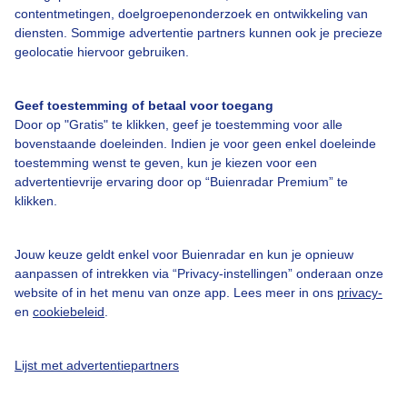
contentmetingen, doelgroepenonderzoek en ontwikkeling van
Contact
diensten. Sommige advertentie partners kunnen ook je precieze
geolocatie hiervoor gebruiken.
Toegankelijkheid
Gebruikersvoorwaarden
Geef toestemming of betaal voor toegang
Adverteren
Door op "Gratis" te klikken, geef je toestemming voor alle
bovenstaande doeleinden. Indien je voor geen enkel doeleinde
Buienradar Team
toestemming wenst te geven, kun je kiezen voor een
Privacy beleid
advertentievrije ervaring door op “Buienradar Premium” te
klikken.
Cookie beleid
Privacy instellingen
Jouw keuze geldt enkel voor Buienradar en kun je opnieuw
Gratis weerdata
aanpassen of intrekken via “Privacy-instellingen” onderaan onze
website of in het menu van onze app. Lees meer in ons
privacy-
en
cookiebeleid
.
@BuienradarNL
Buienradar
Lijst met advertentiepartners
Buienradar