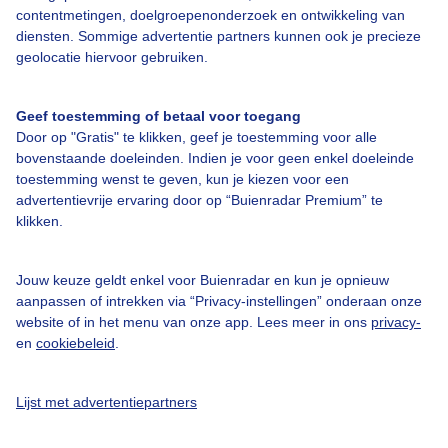
contentmetingen, doelgroepenonderzoek en ontwikkeling van
diensten. Sommige advertentie partners kunnen ook je precieze
Bedrijfsgegevens
geolocatie hiervoor gebruiken.
Veelgestelde vragen
Geef toestemming of betaal voor toegang
Contact
Door op "Gratis" te klikken, geef je toestemming voor alle
Toegankelijkheid
bovenstaande doeleinden. Indien je voor geen enkel doeleinde
toestemming wenst te geven, kun je kiezen voor een
Gebruikersvoorwaarden
advertentievrije ervaring door op “Buienradar Premium” te
klikken.
Adverteren
Buienradar Team
Jouw keuze geldt enkel voor Buienradar en kun je opnieuw
Privacy beleid
aanpassen of intrekken via “Privacy-instellingen” onderaan onze
website of in het menu van onze app. Lees meer in ons
privacy-
Cookie beleid
en
cookiebeleid
.
Privacy instellingen
Gratis weerdata
Lijst met advertentiepartners
@BuienradarNL