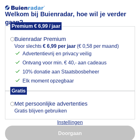
Welkom bij Buienradar, hoe wil je verder
gaan?
Premium € 6,99 / jaar
Mogen we je locatie gebruiken voor het
Klaprozen zijn er ook weer
weer?
Buienradar Premium
Voor slechts
€ 6,99 per jaar
(€ 0,58 per maand)
Advertentievrij en privacy veilig
Ontvang voor min. € 40,- aan cadeaus
Indien je hier nog geen akkoord op hebt gegeven,
verschijnt er zo een pop-up uit je browser waarin
10% donatie aan Staatsbosbeheer
deze toestemming gevraagd wordt.
Elk moment opzegbaar
Gratis
Is goed, toon de popup
Met persoonlijke advertenties
Gratis blijven gebruiken
Klaprozen zijn er ook weer
Instellingen
Nu niet, misschien later
Door: Trudy Fortuijn - van Es
Gemaakt: 10-05-2026, 62x bekeken
Doorgaan
Gebruik je Safari en wil je niet elke dag deze pop-up zien?