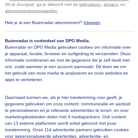
Als je doorgaat, ga je akkoord met de
gebruikers-
,
privacy-
en
Klik
hier
om dit aan te passen
abonnementsvoorwaarden
.
Heb je al een Buienradar-abonnement?
Inloggen
Zon
Wolken
Wind
Buienradar is onderdeel van DPG Media.
Buienradar en DPG Media gebruiken cookies om informatie over
Bekijk slideshow
je apparaat, locatie, browser en surfgedrag te verzamelen. Deze
informatie combineren we met de gegevens die je zelf deelt met
ons, zoals wanneer je een account aanmaakt. Dit doen we om
het gebruik van onze media te analyseren en onze websites en
apps te verbeteren.
Een moment geduld aub...
Daarnaast kunnen we, als je hier toestemming voor geeft, je
gegevens gebruiken om onze content, communicatie en aanbod
te personaliseren en je relevante advertenties te tonen, en voor
marketingdoeleinden delen met 4 mediapartners. Ook content
van 13 externe platformen wordt enkel getoond met jouw
toestemming. Onze 114 advertentie partners gebruiken cookies
voor gepersonaliseerde advertenties, advertentie- en
Over Buienradar