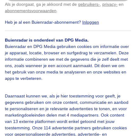
Als je doorgaat, ga je akkoord met de
gebruikers-
,
privacy-
en
Klik
hier
om dit aan te passen
abonnementsvoorwaarden
.
Heb je al een Buienradar-abonnement?
Inloggen
Lente
Wolken
Zonsopkomst
Buienradar is onderdeel van DPG Media.
Buienradar en DPG Media gebruiken cookies om informatie over
Bekijk slideshow
je apparaat, locatie, browser en surfgedrag te verzamelen. Deze
informatie combineren we met de gegevens die je zelf deelt met
ons, zoals wanneer je een account aanmaakt. Dit doen we om
het gebruik van onze media te analyseren en onze websites en
apps te verbeteren.
Een moment geduld aub...
Daarnaast kunnen we, als je hier toestemming voor geeft, je
gegevens gebruiken om onze content, communicatie en aanbod
te personaliseren en je relevante advertenties te tonen, en voor
marketingdoeleinden delen met 4 mediapartners. Ook content
van 13 externe platformen wordt enkel getoond met jouw
toestemming. Onze 114 advertentie partners gebruiken cookies
voor gepersonaliseerde advertenties, advertentie- en
Over Buienradar