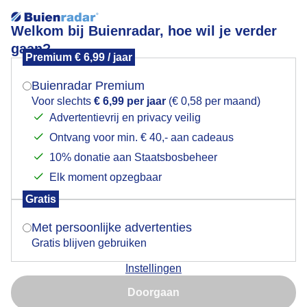
Welkom bij Buienradar, hoe wil je verder
gaan?
Premium € 6,99 / jaar
Mogen we je locatie gebruiken voor het
Mooie zonsopkomst
weer?
Buienradar Premium
Voor slechts
€ 6,99 per jaar
(€ 0,58 per maand)
Advertentievrij en privacy veilig
Ontvang voor min. € 40,- aan cadeaus
Indien je hier nog geen akkoord op hebt gegeven,
verschijnt er zo een pop-up uit je browser waarin
10% donatie aan Staatsbosbeheer
deze toestemming gevraagd wordt.
Elk moment opzegbaar
Gratis
Is goed, toon de popup
Met persoonlijke advertenties
Gratis blijven gebruiken
Bewolkt en fris
Instellingen
Nu niet, misschien later
Door: Francien Tax
Gemaakt: 10-05-2026, 25x bekeken
Doorgaan
Gebruik je Safari en wil je niet elke dag deze pop-up zien?