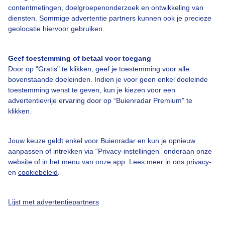
contentmetingen, doelgroepenonderzoek en ontwikkeling van
diensten. Sommige advertentie partners kunnen ook je precieze
Bedrijfsgegevens
geolocatie hiervoor gebruiken.
Veelgestelde vragen
Geef toestemming of betaal voor toegang
Contact
Door op "Gratis" te klikken, geef je toestemming voor alle
Toegankelijkheid
bovenstaande doeleinden. Indien je voor geen enkel doeleinde
toestemming wenst te geven, kun je kiezen voor een
Gebruikersvoorwaarden
advertentievrije ervaring door op “Buienradar Premium” te
klikken.
Adverteren
Buienradar Team
Jouw keuze geldt enkel voor Buienradar en kun je opnieuw
Privacy beleid
aanpassen of intrekken via “Privacy-instellingen” onderaan onze
website of in het menu van onze app. Lees meer in ons
privacy-
Cookie beleid
en
cookiebeleid
.
Privacy instellingen
Gratis weerdata
Lijst met advertentiepartners
@BuienradarNL