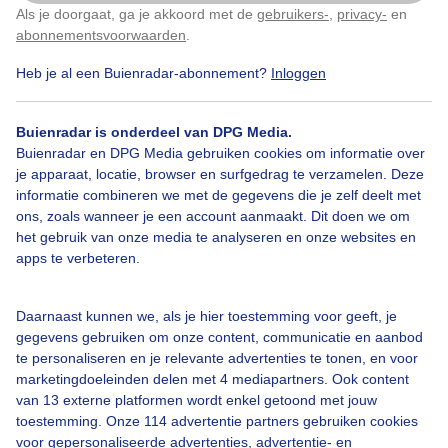
Als je doorgaat, ga je akkoord met de
gebruikers-
,
privacy-
en
Klik
hier
om dit aan te passen
abonnementsvoorwaarden
.
Heb je al een Buienradar-abonnement?
Inloggen
Lente
Zon
Wolken
Buienradar is onderdeel van DPG Media.
Buienradar en DPG Media gebruiken cookies om informatie over
Bekijk slideshow
je apparaat, locatie, browser en surfgedrag te verzamelen. Deze
informatie combineren we met de gegevens die je zelf deelt met
ons, zoals wanneer je een account aanmaakt. Dit doen we om
het gebruik van onze media te analyseren en onze websites en
apps te verbeteren.
Een moment geduld aub...
Daarnaast kunnen we, als je hier toestemming voor geeft, je
gegevens gebruiken om onze content, communicatie en aanbod
te personaliseren en je relevante advertenties te tonen, en voor
marketingdoeleinden delen met 4 mediapartners. Ook content
van 13 externe platformen wordt enkel getoond met jouw
toestemming. Onze 114 advertentie partners gebruiken cookies
voor gepersonaliseerde advertenties, advertentie- en
Over Buienradar