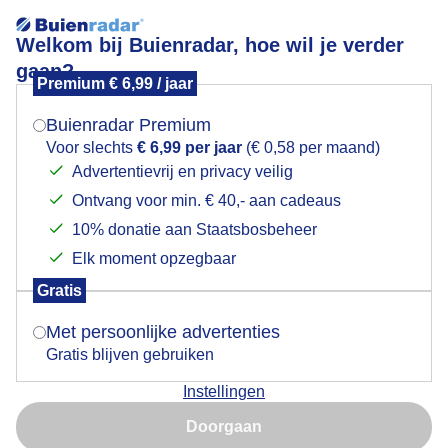
Welkom bij Buienradar, hoe wil je verder
gaan?
Premium € 6,99 / jaar
Mogen we je locatie gebruiken voor het
Bewolkte lucht vandaag
weer?
Buienradar Premium
Voor slechts
€ 6,99 per jaar
(€ 0,58 per maand)
Advertentievrij en privacy veilig
Ontvang voor min. € 40,- aan cadeaus
Indien je hier nog geen akkoord op hebt gegeven,
verschijnt er zo een pop-up uit je browser waarin
10% donatie aan Staatsbosbeheer
deze toestemming gevraagd wordt.
Elk moment opzegbaar
Gratis
Is goed, toon de popup
Met persoonlijke advertenties
Gratis blijven gebruiken
Ook zon en wind
Instellingen
Nu niet, misschien later
Door: Francien Tax
Gemaakt: 10-05-2026, 23x bekeken
Doorgaan
Gebruik je Safari en wil je niet elke dag deze pop-up zien?