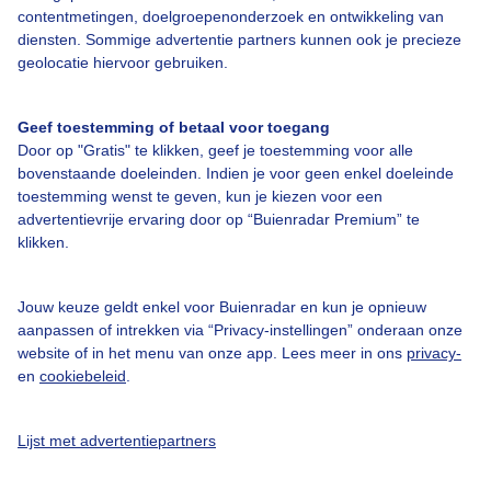
contentmetingen, doelgroepenonderzoek en ontwikkeling van
diensten. Sommige advertentie partners kunnen ook je precieze
Bedrijfsgegevens
geolocatie hiervoor gebruiken.
Veelgestelde vragen
Geef toestemming of betaal voor toegang
Contact
Door op "Gratis" te klikken, geef je toestemming voor alle
Toegankelijkheid
bovenstaande doeleinden. Indien je voor geen enkel doeleinde
toestemming wenst te geven, kun je kiezen voor een
Gebruikersvoorwaarden
advertentievrije ervaring door op “Buienradar Premium” te
klikken.
Adverteren
Buienradar Team
Jouw keuze geldt enkel voor Buienradar en kun je opnieuw
Privacy beleid
aanpassen of intrekken via “Privacy-instellingen” onderaan onze
website of in het menu van onze app. Lees meer in ons
privacy-
Cookie beleid
en
cookiebeleid
.
Privacy instellingen
Gratis weerdata
Lijst met advertentiepartners
@BuienradarNL