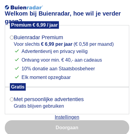
Welkom bij Buienradar, hoe wil je verder
gaan?
Premium € 6,99 / jaar
Mogen we je locatie gebruiken voor het
Onstuimig IJsselmeer
weer?
Buienradar Premium
Voor slechts
€ 6,99 per jaar
(€ 0,58 per maand)
Advertentievrij en privacy veilig
Ontvang voor min. € 40,- aan cadeaus
Indien je hier nog geen akkoord op hebt gegeven,
verschijnt er zo een pop-up uit je browser waarin
10% donatie aan Staatsbosbeheer
deze toestemming gevraagd wordt.
Elk moment opzegbaar
Gratis
Is goed, toon de popup
Met persoonlijke advertenties
Gratis blijven gebruiken
Zon winden sluierbewolking.
Instellingen
Nu niet, misschien later
Door: Henri
Gemaakt: 10-05-2026, 77x bekeken
Doorgaan
Gebruik je Safari en wil je niet elke dag deze pop-up zien?