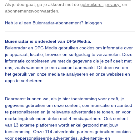
Als je doorgaat, ga je akkoord met de
gebruikers-
,
privacy-
en
Klik
hier
om dit aan te passen
abonnementsvoorwaarden
.
1
Heb je al een Buienradar-abonnement?
Inloggen
Zon
Wolken
Wind
Buienradar is onderdeel van DPG Media.
Buienradar en DPG Media gebruiken cookies om informatie over
Bekijk slideshow
je apparaat, locatie, browser en surfgedrag te verzamelen. Deze
informatie combineren we met de gegevens die je zelf deelt met
ons, zoals wanneer je een account aanmaakt. Dit doen we om
het gebruik van onze media te analyseren en onze websites en
apps te verbeteren.
Een moment geduld aub...
Daarnaast kunnen we, als je hier toestemming voor geeft, je
gegevens gebruiken om onze content, communicatie en aanbod
te personaliseren en je relevante advertenties te tonen, en voor
marketingdoeleinden delen met 4 mediapartners. Ook content
van 13 externe platformen wordt enkel getoond met jouw
toestemming. Onze 114 advertentie partners gebruiken cookies
voor gepersonaliseerde advertenties, advertentie- en