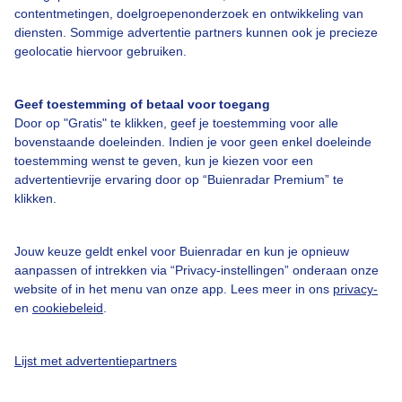
Over Buienradar
contentmetingen, doelgroepenonderzoek en ontwikkeling van
diensten. Sommige advertentie partners kunnen ook je precieze
geolocatie hiervoor gebruiken.
Bedrijfsgegevens
Veelgestelde vragen
Geef toestemming of betaal voor toegang
Contact
Door op "Gratis" te klikken, geef je toestemming voor alle
bovenstaande doeleinden. Indien je voor geen enkel doeleinde
Toegankelijkheid
toestemming wenst te geven, kun je kiezen voor een
advertentievrije ervaring door op “Buienradar Premium” te
Gebruikersvoorwaarden
klikken.
Adverteren
Buienradar Team
Jouw keuze geldt enkel voor Buienradar en kun je opnieuw
aanpassen of intrekken via “Privacy-instellingen” onderaan onze
Privacy beleid
website of in het menu van onze app. Lees meer in ons
privacy-
Cookie beleid
en
cookiebeleid
.
Privacy instellingen
Lijst met advertentiepartners
Gratis weerdata