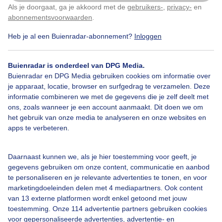
Als je doorgaat, ga je akkoord met de
gebruikers-
,
privacy-
en
Klik
hier
om dit aan te passen
Door: Erica van Leeuwen-de Bruijn
abonnementsvoorwaarden
.
Heb je al een Buienradar-abonnement?
Inloggen
Gemaakt: 10-05-2026, 58x bekeken
Buienradar is onderdeel van DPG Media.
Buienradar en DPG Media gebruiken cookies om informatie over
Bekijk slideshow
je apparaat, locatie, browser en surfgedrag te verzamelen. Deze
informatie combineren we met de gegevens die je zelf deelt met
ons, zoals wanneer je een account aanmaakt. Dit doen we om
het gebruik van onze media te analyseren en onze websites en
apps te verbeteren.
Een moment geduld aub...
Daarnaast kunnen we, als je hier toestemming voor geeft, je
gegevens gebruiken om onze content, communicatie en aanbod
te personaliseren en je relevante advertenties te tonen, en voor
marketingdoeleinden delen met 4 mediapartners. Ook content
van 13 externe platformen wordt enkel getoond met jouw
toestemming. Onze 114 advertentie partners gebruiken cookies
voor gepersonaliseerde advertenties, advertentie- en