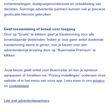
Over Buienradar
contentmetingen, doelgroepenonderzoek en ontwikkeling van
diensten. Sommige advertentie partners kunnen ook je precieze
geolocatie hiervoor gebruiken.
Bedrijfsgegevens
Veelgestelde vragen
Geef toestemming of betaal voor toegang
Door op "Gratis" te klikken, geef je toestemming voor alle
Contact
bovenstaande doeleinden. Indien je voor geen enkel doeleinde
Toegankelijkheid
toestemming wenst te geven, kun je kiezen voor een
advertentievrije ervaring door op “Buienradar Premium” te
Gebruikersvoorwaarden
klikken.
Adverteren
Buienradar Team
Jouw keuze geldt enkel voor Buienradar en kun je opnieuw
aanpassen of intrekken via “Privacy-instellingen” onderaan onze
Privacy beleid
website of in het menu van onze app. Lees meer in ons
privacy-
Cookie beleid
en
cookiebeleid
.
Privacy instellingen
Lijst met advertentiepartners
Gratis weerdata