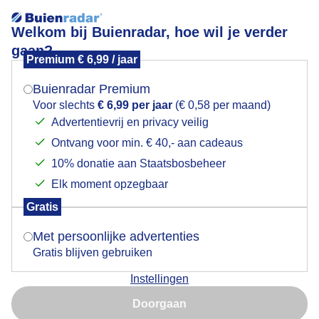
Welkom bij Buienradar, hoe wil je verder
gaan?
Premium € 6,99 / jaar
Mogen we je locatie gebruiken voor het
Schaapskooi.
weer?
Buienradar Premium
Voor slechts
€ 6,99 per jaar
(€ 0,58 per maand)
Advertentievrij en privacy veilig
Ontvang voor min. € 40,- aan cadeaus
Indien je hier nog geen akkoord op hebt gegeven,
verschijnt er zo een pop-up uit je browser waarin
10% donatie aan Staatsbosbeheer
deze toestemming gevraagd wordt.
Elk moment opzegbaar
Gratis
Is goed, toon de popup
Met persoonlijke advertenties
Gratis blijven gebruiken
Instellingen
Nu niet, misschien later
Doorgaan
Gebruik je Safari en wil je niet elke dag deze pop-up zien?