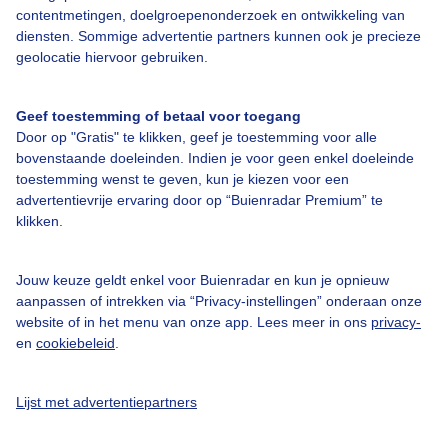
contentmetingen, doelgroepenonderzoek en ontwikkeling van
diensten. Sommige advertentie partners kunnen ook je precieze
Over Buienradar
geolocatie hiervoor gebruiken.
Bedrijfsgegevens
Geef toestemming of betaal voor toegang
Door op "Gratis" te klikken, geef je toestemming voor alle
Veelgestelde vragen
bovenstaande doeleinden. Indien je voor geen enkel doeleinde
toestemming wenst te geven, kun je kiezen voor een
Contact
advertentievrije ervaring door op “Buienradar Premium” te
Toegankelijkheid
klikken.
Gebruikersvoorwaarden
Jouw keuze geldt enkel voor Buienradar en kun je opnieuw
Adverteren
aanpassen of intrekken via “Privacy-instellingen” onderaan onze
Buienradar Team
website of in het menu van onze app. Lees meer in ons
privacy-
en
cookiebeleid
.
Privacy beleid
Cookie beleid
Lijst met advertentiepartners
Privacy instellingen