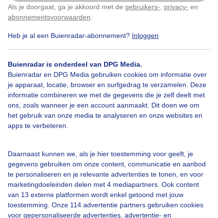
Als je doorgaat, ga je akkoord met de
gebruikers-
,
privacy-
en
Klik
hier
om dit aan te passen
abonnementsvoorwaarden
.
Heb je al een Buienradar-abonnement?
Inloggen
Door: Erica van Leeuwen-de Bruijn
Gemaakt: 10-05-2026, 31x bekeken
Buienradar is onderdeel van DPG Media.
Buienradar en DPG Media gebruiken cookies om informatie over
je apparaat, locatie, browser en surfgedrag te verzamelen. Deze
informatie combineren we met de gegevens die je zelf deelt met
ons, zoals wanneer je een account aanmaakt. Dit doen we om
Bekijk slideshow
het gebruik van onze media te analyseren en onze websites en
apps te verbeteren.
Daarnaast kunnen we, als je hier toestemming voor geeft, je
gegevens gebruiken om onze content, communicatie en aanbod
Een moment geduld aub...
te personaliseren en je relevante advertenties te tonen, en voor
marketingdoeleinden delen met 4 mediapartners. Ook content
van 13 externe platformen wordt enkel getoond met jouw
toestemming. Onze 114 advertentie partners gebruiken cookies
voor gepersonaliseerde advertenties, advertentie- en