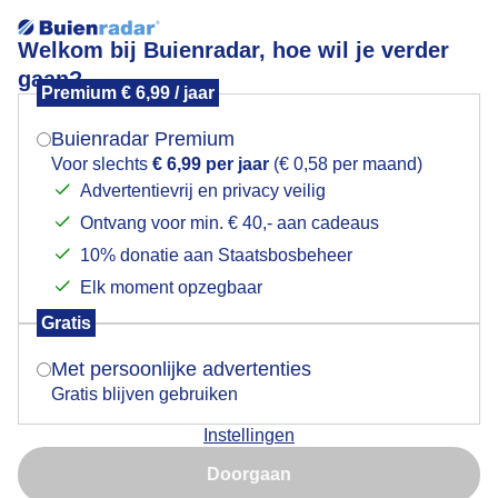
Welkom bij Buienradar, hoe wil je verder
gaan?
Premium € 6,99 / jaar
Mogen we je locatie gebruiken voor het
Lees meer.
weer?
Buienradar Premium
Zon/wolken.
Voor slechts
€ 6,99 per jaar
(€ 0,58 per maand)
Advertentievrij en privacy veilig
Ontvang voor min. € 40,- aan cadeaus
Indien je hier nog geen akkoord op hebt gegeven,
verschijnt er zo een pop-up uit je browser waarin
10% donatie aan Staatsbosbeheer
deze toestemming gevraagd wordt.
Elk moment opzegbaar
Gratis
Is goed, toon de popup
Met persoonlijke advertenties
Gratis blijven gebruiken
Instellingen
Nu niet, misschien later
Doorgaan
Gebruik je Safari en wil je niet elke dag deze pop-up zien?