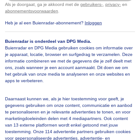
Als je doorgaat, ga je akkoord met de
gebruikers-
,
privacy-
en
Klik
hier
om dit aan te passen
abonnementsvoorwaarden
.
Heb je al een Buienradar-abonnement?
Inloggen
Lente
Zon
Wolken
Buienradar is onderdeel van DPG Media.
Buienradar en DPG Media gebruiken cookies om informatie over
Bekijk slideshow
je apparaat, locatie, browser en surfgedrag te verzamelen. Deze
informatie combineren we met de gegevens die je zelf deelt met
ons, zoals wanneer je een account aanmaakt. Dit doen we om
het gebruik van onze media te analyseren en onze websites en
apps te verbeteren.
Een moment geduld aub...
Daarnaast kunnen we, als je hier toestemming voor geeft, je
gegevens gebruiken om onze content, communicatie en aanbod
te personaliseren en je relevante advertenties te tonen, en voor
marketingdoeleinden delen met 4 mediapartners. Ook content
van 13 externe platformen wordt enkel getoond met jouw
toestemming. Onze 114 advertentie partners gebruiken cookies
voor gepersonaliseerde advertenties, advertentie- en
Over Buienradar