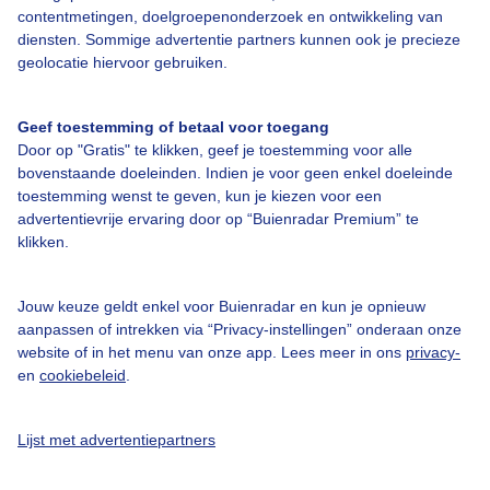
contentmetingen, doelgroepenonderzoek en ontwikkeling van
diensten. Sommige advertentie partners kunnen ook je precieze
Bedrijfsgegevens
geolocatie hiervoor gebruiken.
Veelgestelde vragen
Geef toestemming of betaal voor toegang
Contact
Door op "Gratis" te klikken, geef je toestemming voor alle
Toegankelijkheid
bovenstaande doeleinden. Indien je voor geen enkel doeleinde
toestemming wenst te geven, kun je kiezen voor een
Gebruikersvoorwaarden
advertentievrije ervaring door op “Buienradar Premium” te
klikken.
Adverteren
Buienradar Team
Jouw keuze geldt enkel voor Buienradar en kun je opnieuw
Privacy beleid
aanpassen of intrekken via “Privacy-instellingen” onderaan onze
website of in het menu van onze app. Lees meer in ons
privacy-
Cookie beleid
en
cookiebeleid
.
Privacy instellingen
Gratis weerdata
Lijst met advertentiepartners
@BuienradarNL