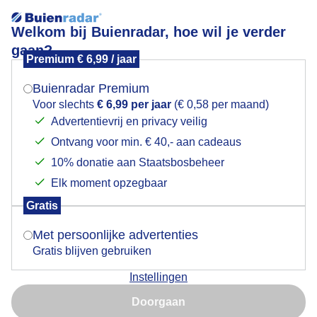
Welkom bij Buienradar, hoe wil je verder
gaan?
Premium € 6,99 / jaar
Mogen we je locatie gebruiken voor het
In de duinen van Egmond aan Zee
weer?
Buienradar Premium
Voor slechts
€ 6,99 per jaar
(€ 0,58 per maand)
Advertentievrij en privacy veilig
Ontvang voor min. € 40,- aan cadeaus
Indien je hier nog geen akkoord op hebt gegeven,
verschijnt er zo een pop-up uit je browser waarin
10% donatie aan Staatsbosbeheer
deze toestemming gevraagd wordt.
Elk moment opzegbaar
Gratis
Is goed, toon de popup
Met persoonlijke advertenties
Gratis blijven gebruiken
In de duinen van Egmond aan Zee
Instellingen
Nu niet, misschien later
Door: Sjef Kenniphaas
Gemaakt: 10-05-2026, 11x bekeken
Doorgaan
Gebruik je Safari en wil je niet elke dag deze pop-up zien?