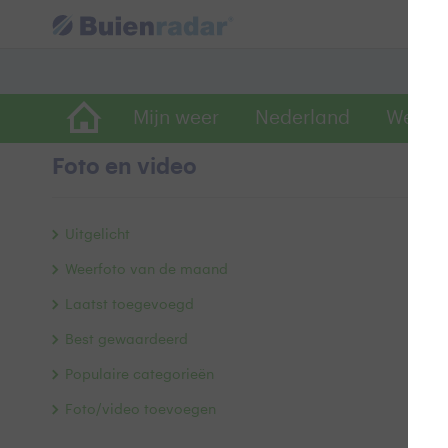
Mijn weer
Nederland
Wereld
Foto en video
Z
Uitgelicht
Weerfoto van de maand
Laatst toegevoegd
Best gewaardeerd
Populaire categorieën
Foto/video toevoegen