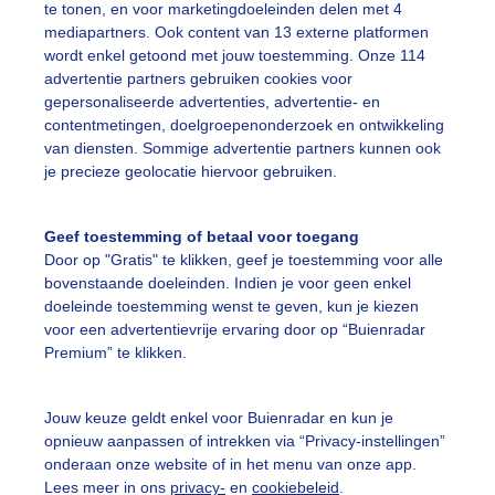
te tonen, en voor marketingdoeleinden delen met 4
mediapartners. Ook content van 13 externe platformen
wordt enkel getoond met jouw toestemming. Onze 114
advertentie partners gebruiken cookies voor
gepersonaliseerde advertenties, advertentie- en
Een moment geduld
contentmetingen, doelgroepenonderzoek en ontwikkeling
van diensten. Sommige advertentie partners kunnen ook
je precieze geolocatie hiervoor gebruiken.
uienradar
Mijn weer
Geef toestemming of betaal voor toegang
Door op "Gratis" te klikken, geef je toestemming voor alle
fsgegevens
De Bilt
bovenstaande doeleinden. Indien je voor geen enkel
stelde vragen
doeleinde toestemming wenst te geven, kun je kiezen
voor een advertentievrije ervaring door op “Buienradar
t
Premium” te klikken.
elijkheid
kersvoorwaarden
Jouw keuze geldt enkel voor Buienradar en kun je
opnieuw aanpassen of intrekken via “Privacy-instellingen”
eren
onderaan onze website of in het menu van onze app.
Lees meer in ons
privacy-
en
cookiebeleid
.
adar Team