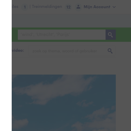
tie:
Files
| Treinmeldingen
Mijn Account
1
12
foto & video: