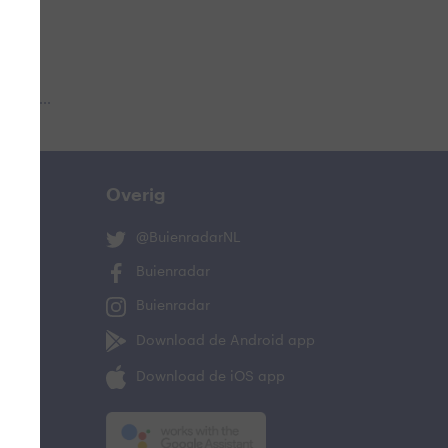
 aub...
Overig
@BuienradarNL
Buienradar
Buienradar
Download de Android app
Download de iOS app