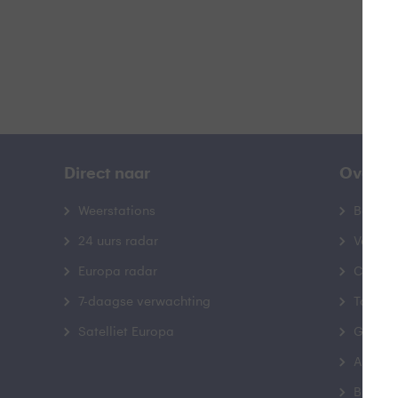
Direct naar
Over B
Weerstations
Bedrij
24 uurs radar
Veelge
Europa radar
Contac
7-daagse verwachting
Toegank
Satelliet Europa
Gebrui
Advert
Buienr