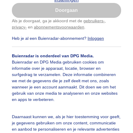
Is goed, toon de popup
Doorgaan
Nu niet, misschien later
Als je doorgaat, ga je akkoord met de
gebruikers-
,
privacy-
en
abonnementsvoorwaarden
.
Gebruik je Safari en wil je niet elke dag deze pop-up
zien?
Heb je al een Buienradar-abonnement?
Inloggen
Klik
hier
om dit aan te passen
Buienradar is onderdeel van DPG Media.
Buienradar en DPG Media gebruiken cookies om
informatie over je apparaat, locatie, browser en
surfgedrag te verzamelen. Deze informatie combineren
we met de gegevens die je zelf deelt met ons, zoals
wanneer je een account aanmaakt. Dit doen we om het
gebruik van onze media te analyseren en onze websites
r: Kees Jak
Gemaakt: 10-05-2026, 31x bekeken
en apps te verbeteren.
Daarnaast kunnen we, als je hier toestemming voor geeft,
je gegevens gebruiken om onze content, communicatie
ekijk slideshow
en aanbod te personaliseren en je relevante advertenties