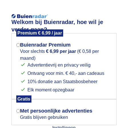
Reisinforma
Lees meer.
Welkom bij Buienradar, hoe wil je
verder gaan?
Premium € 6,99 / jaar
wijd
Foto en video
Weerzine
Buienradar Premium
Zoeken in 
Voor slechts
€ 6,99 per jaar
(€ 0,58 per
maand)
Mogen we je locatie gebruiken voor
on en stapelwolken
Advertentievrij en privacy veilig
het weer?
Ontvang voor min. € 40,- aan cadeaus
10% donatie aan Staatsbosbeheer
Elk moment opzegbaar
Indien je hier nog geen akkoord op hebt
Gratis
gegeven, verschijnt er zo een pop-up uit
je browser waarin deze toestemming
Met persoonlijke advertenties
gevraagd wordt.
Gratis blijven gebruiken
Instellingen