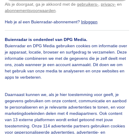
Als je doorgaat, ga je akkoord met de
gebruikers-
,
privacy-
en
Klik
hier
om dit aan te passen
abonnementsvoorwaarden
.
Heb je al een Buienradar-abonnement?
Inloggen
Buienradar is onderdeel van DPG Media.
Bekijk slideshow
Buienradar en DPG Media gebruiken cookies om informatie over
je apparaat, locatie, browser en surfgedrag te verzamelen. Deze
informatie combineren we met de gegevens die je zelf deelt met
ons, zoals wanneer je een account aanmaakt. Dit doen we om
het gebruik van onze media te analyseren en onze websites en
apps te verbeteren.
Een moment geduld aub...
Daarnaast kunnen we, als je hier toestemming voor geeft, je
gegevens gebruiken om onze content, communicatie en aanbod
te personaliseren en je relevante advertenties te tonen, en voor
marketingdoeleinden delen met 4 mediapartners. Ook content
van 13 externe platformen wordt enkel getoond met jouw
Over Buienradar
toestemming. Onze 114 advertentie partners gebruiken cookies
voor gepersonaliseerde advertenties, advertentie- en