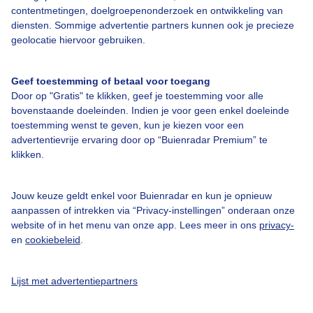
contentmetingen, doelgroepenonderzoek en ontwikkeling van
Bedrijfsgegevens
diensten. Sommige advertentie partners kunnen ook je precieze
geolocatie hiervoor gebruiken.
Veelgestelde vragen
Contact
Geef toestemming of betaal voor toegang
Toegankelijkheid
Door op "Gratis" te klikken, geef je toestemming voor alle
bovenstaande doeleinden. Indien je voor geen enkel doeleinde
Gebruikersvoorwaarden
toestemming wenst te geven, kun je kiezen voor een
advertentievrije ervaring door op “Buienradar Premium” te
Adverteren
klikken.
Buienradar Team
Privacy beleid
Jouw keuze geldt enkel voor Buienradar en kun je opnieuw
aanpassen of intrekken via “Privacy-instellingen” onderaan onze
Cookie beleid
website of in het menu van onze app. Lees meer in ons
privacy-
Privacy instellingen
en
cookiebeleid
.
Gratis weerdata
Lijst met advertentiepartners
@BuienradarNL