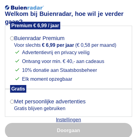
Welkom bij Buienradar, hoe wil je verder
gaan?
Premium € 6,99 / jaar
Mogen we je locatie gebruiken voor het
Lees meer.
weer?
Buienradar Premium
Zon en stapelwolken
Voor slechts
€ 6,99 per jaar
(€ 0,58 per maand)
Advertentievrij en privacy veilig
Ontvang voor min. € 40,- aan cadeaus
Indien je hier nog geen akkoord op hebt gegeven,
verschijnt er zo een pop-up uit je browser waarin
10% donatie aan Staatsbosbeheer
deze toestemming gevraagd wordt.
Elk moment opzegbaar
Gratis
Is goed, toon de popup
Met persoonlijke advertenties
Gratis blijven gebruiken
Instellingen
Nu niet, misschien later
Doorgaan
Gebruik je Safari en wil je niet elke dag deze pop-up zien?
Door: Kees Jak
Gemaakt: 10-05-2026, 41x bekeken