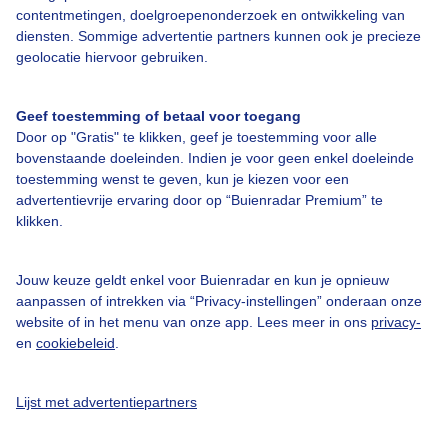
contentmetingen, doelgroepenonderzoek en ontwikkeling van
diensten. Sommige advertentie partners kunnen ook je precieze
Over Buienradar
geolocatie hiervoor gebruiken.
Bedrijfsgegevens
Geef toestemming of betaal voor toegang
Veelgestelde vragen
Door op "Gratis" te klikken, geef je toestemming voor alle
bovenstaande doeleinden. Indien je voor geen enkel doeleinde
Contact
toestemming wenst te geven, kun je kiezen voor een
advertentievrije ervaring door op “Buienradar Premium” te
Toegankelijkheid
klikken.
Gebruikersvoorwaarden
Adverteren
Jouw keuze geldt enkel voor Buienradar en kun je opnieuw
aanpassen of intrekken via “Privacy-instellingen” onderaan onze
Buienradar Team
website of in het menu van onze app. Lees meer in ons
privacy-
Privacy beleid
en
cookiebeleid
.
Cookie beleid
Lijst met advertentiepartners
Privacy instellingen
Gratis weerdata