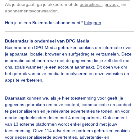
Als je doorgaat, ga je akkoord met de
gebruikers-
,
privacy-
en
Klik
hier
om dit aan te passen
Door: Frans Alderse Baas
Gemaakt: 10-05-2026, 21x bekeken
abonnementsvoorwaarden
.
Heb je al een Buienradar-abonnement?
Inloggen
Lente
Zon
Dieren
Buienradar is onderdeel van DPG Media.
Buienradar en DPG Media gebruiken cookies om informatie over
je apparaat, locatie, browser en surfgedrag te verzamelen. Deze
informatie combineren we met de gegevens die je zelf deelt met
Bekijk slideshow
ons, zoals wanneer je een account aanmaakt. Dit doen we om
het gebruik van onze media te analyseren en onze websites en
apps te verbeteren.
Daarnaast kunnen we, als je hier toestemming voor geeft, je
Een moment geduld aub...
gegevens gebruiken om onze content, communicatie en aanbod
te personaliseren en je relevante advertenties te tonen, en voor
marketingdoeleinden delen met 4 mediapartners. Ook content
van 13 externe platformen wordt enkel getoond met jouw
toestemming. Onze 114 advertentie partners gebruiken cookies
voor gepersonaliseerde advertenties, advertentie- en