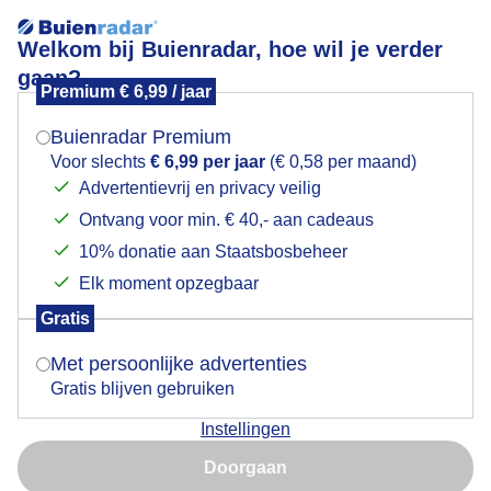
Welkom bij Buienradar, hoe wil je verder
gaan?
Premium € 6,99 / jaar
Mogen we je locatie gebruiken voor het
Lees meer.
weer?
Buienradar Premium
Hondenplezier tussen fluitenkruid
Voor slechts
€ 6,99 per jaar
(€ 0,58 per maand)
Advertentievrij en privacy veilig
Ontvang voor min. € 40,- aan cadeaus
Indien je hier nog geen akkoord op hebt gegeven,
verschijnt er zo een pop-up uit je browser waarin
10% donatie aan Staatsbosbeheer
deze toestemming gevraagd wordt.
Elk moment opzegbaar
Gratis
Is goed, toon de popup
Met persoonlijke advertenties
Gratis blijven gebruiken
Instellingen
Nu niet, misschien later
Lenteweer op Texel vanmiddag.
Doorgaan
Gebruik je Safari en wil je niet elke dag deze pop-up zien?