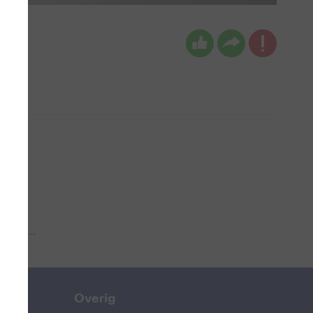
 aub...
Overig