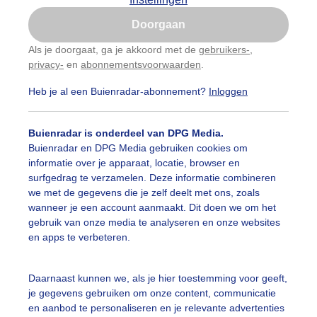
Is goed, toon de popup
Doorgaan
Nu niet, misschien later
Als je doorgaat, ga je akkoord met de
gebruikers-
,
privacy-
en
abonnementsvoorwaarden
.
Gebruik je Safari en wil je niet elke dag deze pop-up
zien?
Heb je al een Buienradar-abonnement?
Inloggen
Klik
hier
om dit aan te passen
Buienradar is onderdeel van DPG Media.
Buienradar en DPG Media gebruiken cookies om
informatie over je apparaat, locatie, browser en
surfgedrag te verzamelen. Deze informatie combineren
we met de gegevens die je zelf deelt met ons, zoals
wanneer je een account aanmaakt. Dit doen we om het
gebruik van onze media te analyseren en onze websites
en apps te verbeteren.
Daarnaast kunnen we, als je hier toestemming voor geeft,
je gegevens gebruiken om onze content, communicatie
en aanbod te personaliseren en je relevante advertenties