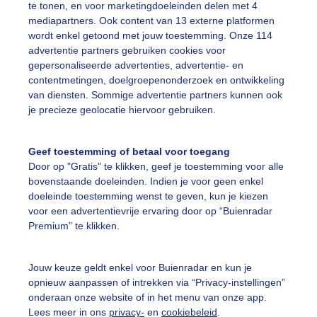
te tonen, en voor marketingdoeleinden delen met 4
middag ook een halo te zien...
mediapartners. Ook content van 13 externe platformen
wordt enkel getoond met jouw toestemming. Onze 114
r: Ton Wesselius
Gemaakt: 10-05-2026, 10x bekeken
advertentie partners gebruiken cookies voor
gepersonaliseerde advertenties, advertentie- en
contentmetingen, doelgroepenonderzoek en ontwikkeling
alo
Zon
Wolken
van diensten. Sommige advertentie partners kunnen ook
je precieze geolocatie hiervoor gebruiken.
ekijk slideshow
Geef toestemming of betaal voor toegang
Door op "Gratis" te klikken, geef je toestemming voor alle
bovenstaande doeleinden. Indien je voor geen enkel
doeleinde toestemming wenst te geven, kun je kiezen
voor een advertentievrije ervaring door op “Buienradar
Premium” te klikken.
Een moment geduld
Jouw keuze geldt enkel voor Buienradar en kun je
opnieuw aanpassen of intrekken via “Privacy-instellingen”
onderaan onze website of in het menu van onze app.
uienradar
Mijn weer
Lees meer in ons
privacy-
en
cookiebeleid
.