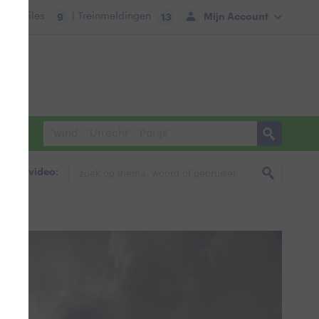
tie:
Files
| Treinmeldingen
Mijn Account
9
13
foto & video: