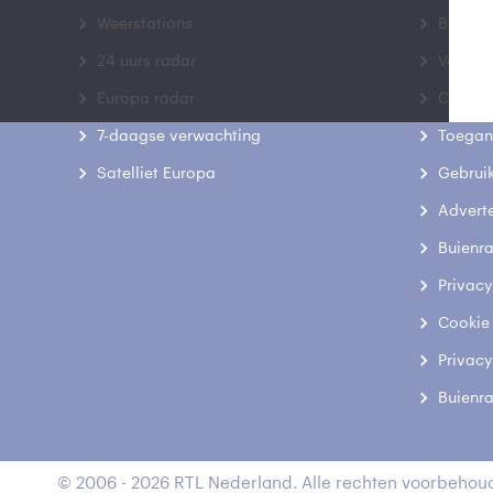
Weerstations
Bedrij
24 uurs radar
Veelge
Europa radar
Contac
7-daagse verwachting
Toegank
Satelliet Europa
Gebrui
Advert
Buienr
Privacy
Cookie
Privacy
Buienr
© 2006 - 2026 RTL Nederland. Alle rechten voorbehoud