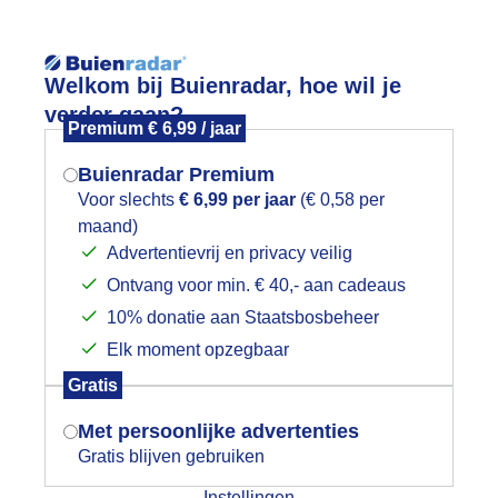
Reisinforma
Welkom bij Buienradar, hoe wil je
verder gaan?
Premium € 6,99 / jaar
Buienradar Premium
Voor slechts
€ 6,99 per jaar
(€ 0,58 per
wijd
Foto en video
Weerzine
maand)
Mogen we je locatie gebruiken voor
Advertentievrij en privacy veilig
het weer?
Zoeken in 
Ontvang voor min. € 40,- aan cadeaus
10% donatie aan Staatsbosbeheer
alo
Elk moment opzegbaar
Indien je hier nog geen akkoord op hebt
Gratis
gegeven, verschijnt er zo een pop-up uit
je browser waarin deze toestemming
Met persoonlijke advertenties
gevraagd wordt.
Gratis blijven gebruiken
Instellingen