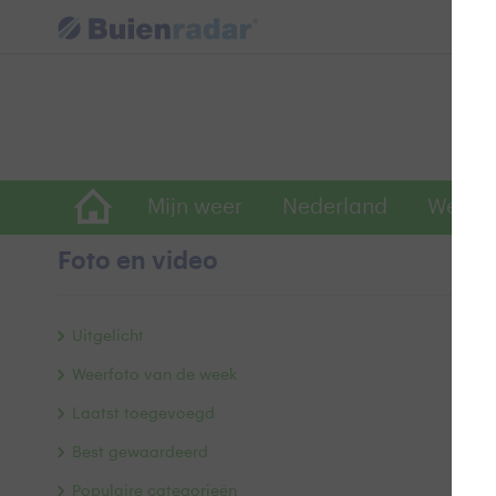
Mijn weer
Nederland
Wereld
Foto en video
H
Uitgelicht
Weerfoto van de week
Laatst toegevoegd
Best gewaardeerd
Populaire categorieën