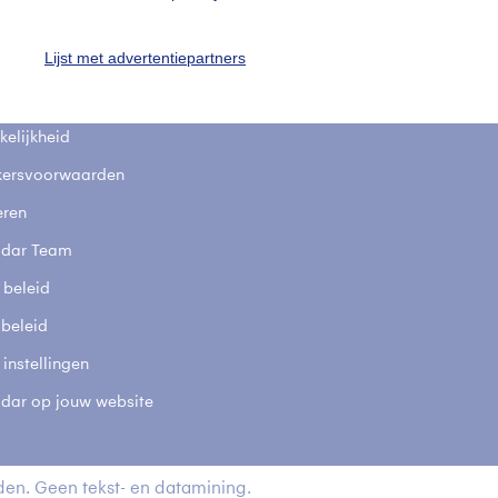
fsgegevens
De Bilt
Lijst met advertentiepartners
stelde vragen
t
elijkheid
kersvoorwaarden
eren
adar Team
 beleid
 beleid
 instellingen
adar op jouw website
en. Geen tekst- en datamining.