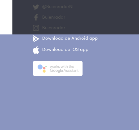
@BuienradarNL
Buienradar
Buienradar
Download de Android app
Download de iOS app