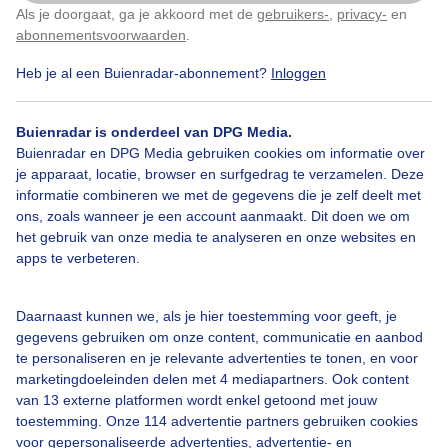
Als je doorgaat, ga je akkoord met de
gebruikers-
,
privacy-
en
Klik
hier
om dit aan te passen
abonnementsvoorwaarden
.
Heb je al een Buienradar-abonnement?
Inloggen
Sluierbewolking
Zon
Wind
Buienradar is onderdeel van DPG Media.
Buienradar en DPG Media gebruiken cookies om informatie over
Bekijk slideshow
je apparaat, locatie, browser en surfgedrag te verzamelen. Deze
informatie combineren we met de gegevens die je zelf deelt met
ons, zoals wanneer je een account aanmaakt. Dit doen we om
het gebruik van onze media te analyseren en onze websites en
apps te verbeteren.
Een moment geduld aub...
Daarnaast kunnen we, als je hier toestemming voor geeft, je
gegevens gebruiken om onze content, communicatie en aanbod
te personaliseren en je relevante advertenties te tonen, en voor
marketingdoeleinden delen met 4 mediapartners. Ook content
van 13 externe platformen wordt enkel getoond met jouw
toestemming. Onze 114 advertentie partners gebruiken cookies
voor gepersonaliseerde advertenties, advertentie- en
Over Buienradar