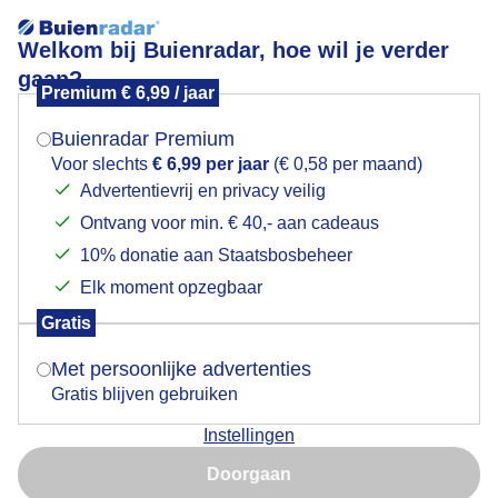
Welkom bij Buienradar, hoe wil je verder
gaan?
Premium € 6,99 / jaar
Mogen we je locatie gebruiken voor het
Stevige wind.
weer?
Buienradar Premium
Voor slechts
€ 6,99 per jaar
(€ 0,58 per maand)
Advertentievrij en privacy veilig
Ontvang voor min. € 40,- aan cadeaus
Indien je hier nog geen akkoord op hebt gegeven,
verschijnt er zo een pop-up uit je browser waarin
10% donatie aan Staatsbosbeheer
deze toestemming gevraagd wordt.
Elk moment opzegbaar
Gratis
Is goed, toon de popup
Met persoonlijke advertenties
Gratis blijven gebruiken
Vandaag zon, sluierbewolking en een stevige wind.
Instellingen
Nu niet, misschien later
Door: Adri Joosse
Gemaakt: 10-05-2026, 21x bekeken
Doorgaan
Gebruik je Safari en wil je niet elke dag deze pop-up zien?