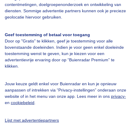
contentmetingen, doelgroepenonderzoek en ontwikkeling van
diensten. Sommige advertentie partners kunnen ook je precieze
Bedrijfsgegevens
geolocatie hiervoor gebruiken.
Veelgestelde vragen
Geef toestemming of betaal voor toegang
Contact
Door op "Gratis" te klikken, geef je toestemming voor alle
Toegankelijkheid
bovenstaande doeleinden. Indien je voor geen enkel doeleinde
toestemming wenst te geven, kun je kiezen voor een
Gebruikersvoorwaarden
advertentievrije ervaring door op “Buienradar Premium” te
klikken.
Adverteren
Buienradar Team
Jouw keuze geldt enkel voor Buienradar en kun je opnieuw
Privacy beleid
aanpassen of intrekken via “Privacy-instellingen” onderaan onze
website of in het menu van onze app. Lees meer in ons
privacy-
Cookie beleid
en
cookiebeleid
.
Privacy instellingen
Gratis weerdata
Lijst met advertentiepartners
@BuienradarNL