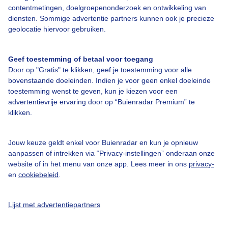
contentmetingen, doelgroepenonderzoek en ontwikkeling van
diensten. Sommige advertentie partners kunnen ook je precieze
geolocatie hiervoor gebruiken.
Over Buienradar
Geef toestemming of betaal voor toegang
Bedrijfsgegevens
Door op "Gratis" te klikken, geef je toestemming voor alle
bovenstaande doeleinden. Indien je voor geen enkel doeleinde
Veelgestelde vragen
toestemming wenst te geven, kun je kiezen voor een
Contact
advertentievrije ervaring door op “Buienradar Premium” te
klikken.
Toegankelijkheid
Gebruikersvoorwaarden
Jouw keuze geldt enkel voor Buienradar en kun je opnieuw
aanpassen of intrekken via “Privacy-instellingen” onderaan onze
Adverteren
website of in het menu van onze app. Lees meer in ons
privacy-
Buienradar Team
en
cookiebeleid
.
Privacy beleid
Lijst met advertentiepartners
Cookie beleid
Privacy instellingen