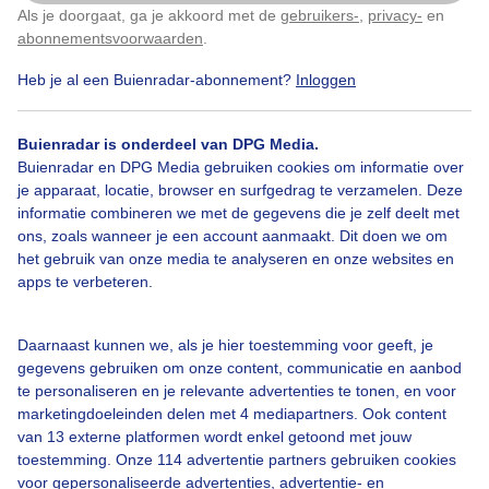
Blaricum vanmorgen.
Als je doorgaat, ga je akkoord met de
gebruikers-
,
privacy-
en
Klik
hier
om dit aan te passen
abonnementsvoorwaarden
.
Door: Chris Meewis
Gemaakt: 10-05-2026, 13x bekeken
Heb je al een Buienradar-abonnement?
Inloggen
Buienradar is onderdeel van DPG Media.
Buienradar en DPG Media gebruiken cookies om informatie over
Lente
Zon
Wolken
je apparaat, locatie, browser en surfgedrag te verzamelen. Deze
informatie combineren we met de gegevens die je zelf deelt met
ons, zoals wanneer je een account aanmaakt. Dit doen we om
Bekijk slideshow
het gebruik van onze media te analyseren en onze websites en
apps te verbeteren.
Daarnaast kunnen we, als je hier toestemming voor geeft, je
gegevens gebruiken om onze content, communicatie en aanbod
te personaliseren en je relevante advertenties te tonen, en voor
Een moment geduld aub...
marketingdoeleinden delen met 4 mediapartners. Ook content
van 13 externe platformen wordt enkel getoond met jouw
toestemming. Onze 114 advertentie partners gebruiken cookies
voor gepersonaliseerde advertenties, advertentie- en