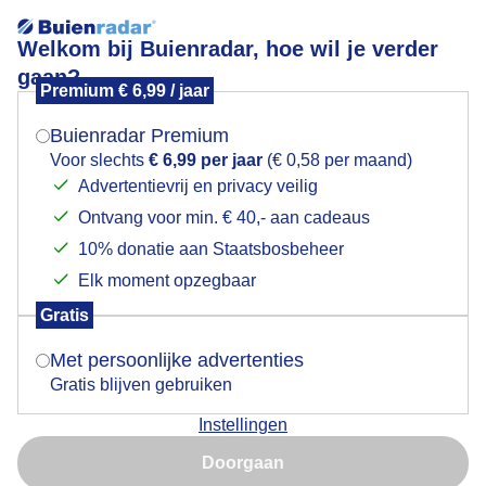
Welkom bij Buienradar, hoe wil je verder
gaan?
Premium € 6,99 / jaar
Mogen we je locatie gebruiken voor het
Mooi weer op Moederdag!
weer?
Buienradar Premium
Voor slechts
€ 6,99 per jaar
(€ 0,58 per maand)
Advertentievrij en privacy veilig
Ontvang voor min. € 40,- aan cadeaus
Indien je hier nog geen akkoord op hebt gegeven,
verschijnt er zo een pop-up uit je browser waarin
10% donatie aan Staatsbosbeheer
deze toestemming gevraagd wordt.
Elk moment opzegbaar
Gratis
Is goed, toon de popup
Met persoonlijke advertenties
Gratis blijven gebruiken
Instellingen
Nu niet, misschien later
Doorgaan
Gebruik je Safari en wil je niet elke dag deze pop-up zien?